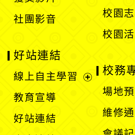
單
選
校園志
社團影音
單
校園活
好站連結
校務
線上自主學習
展
場地預
教育宣導
開
維修通
好站連結
選
會議記