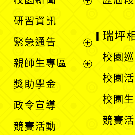
開
展
研習資訊
選
開
瑞坪
緊急通告
單
選
展
校園巡
親師生專區
單
開
展
校園活
獎助學金
選
開
校園生
政令宣導
單
選
競賽活
競賽活動
單