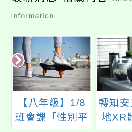
information
8
轉知安東青創基
樹人醫
平
地XR體驗活動
院114
發
訊息
日