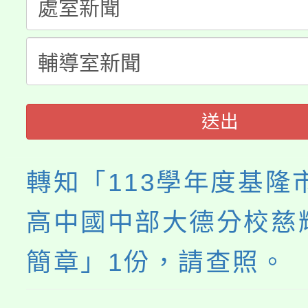
代理(課)教師甄選結果(
轉知中國文化大學推廣
代理(課)教師甄選結果(
《TA101》溝通分析
程，歡迎學生輔導中心
送出
心理、諮商輔導、社會
轉知「113學年度基隆
系所師生報名參加。
高中國中部大德分校慈
簡章」1份，請查照。