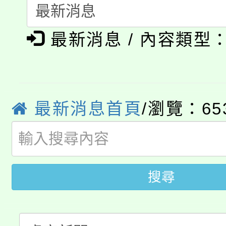
代理(課)教師甄選結果(
淨零綠生活教案入校路
《TA101》溝通分析
最新消息 / 內容類型
115年食農教育專業人
會
程，歡迎學生輔導中心
學期銜接期間理賠案件
程
心理、諮商輔導、社會
淨零綠領人才培育課程
學籍身 分審查程序及
最新消息首頁
/瀏覽：65
系所師生報名參加。
公告本校115學年度第1
版
「2026金融保險知識
代理(課)教師甄選結果(
桃園市115學年度學生
車」活動
搜尋
公告本校115學年度第
生本土語及新住民語歌
公告本校115學年度第