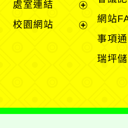
處室連結
單
展
網站F
校園網站
開
展
事項通
選
開
瑞坪儲
單
選
單