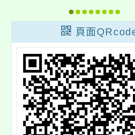
相
六)0
12:30
頁面QRcod
學年度
園開