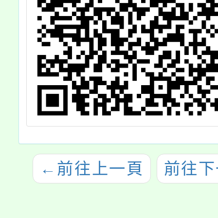
←
前往上一頁
前往下