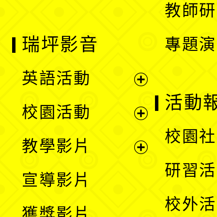
教師研
瑞坪影音
專題演
英語活動
展
活動
校園活動
開
展
校園社
教學影片
選
開
展
研習活
宣導影片
單
選
開
校外活
獲獎影片