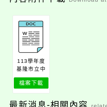
113學年度
基隆市立中
山高中國中
檔案下載
部大德分校
慈輝班招生
簡章
最新消息-相關內容
relat