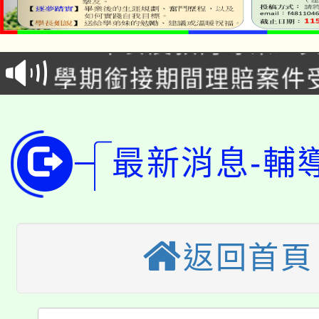
115年食農教育專業人
會
學期銜接期間理賠案件
程
淨零綠領人才培育課程
學籍身 分審查程序及
公告本校115學年度第1
版
最新消息-輔
「2026金融保險知識
代理(課)教師甄選結果(
桃園市115學年度學生
車」活動
公告本校115學年度第
生本土語及新住民語歌
返回首頁
公告本校115學年度第
代理(課)教師甄選結果(
轉知中國文化大學推廣