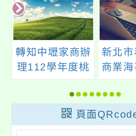
克
轉知中壢家商辦
新北市
教
理112學年度桃
商業海
學
一區均質化計畫
校辦理
會
「培育跨界多元
年度海
動
人才(多媒體×攝
旅群線
頁面QRcod
影導播)」創意分
明會