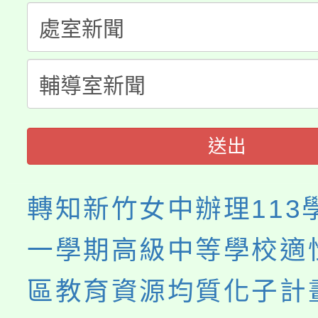
縣市「校園短影音徵選
程，歡迎學生輔導中心
「桃園市補助參觀特色
要點
門員」簡章及活動海報
心理、諮商輔導、社會
115年度「教育部表揚
展演活動實施計畫」
踴躍報名參加。
系所師生報名參加。
義教育推展貢獻獎」
送出
轉知新竹女中辦理113
一學期高級中等學校適
區教育資源均質化子計