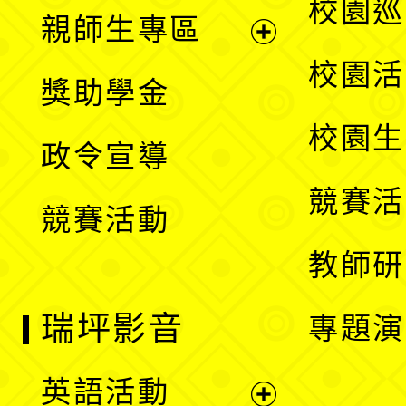
展
校園巡
親師生專區
單
開
展
校園活
獎助學金
選
開
校園生
政令宣導
單
選
競賽活
競賽活動
單
教師研
瑞坪影音
專題演
英語活動