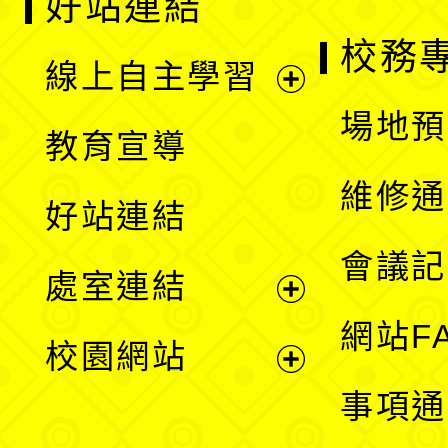
好站連結
校務
線上自主學習
展
場地預
教育宣導
開
維修通
好站連結
選
會議記
處室連結
單
展
網站F
校園網站
開
展
事項通
選