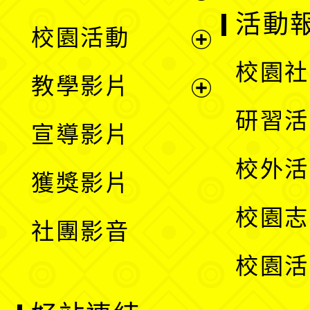
展
活動
校園活動
開
展
校園社
教學影片
選
開
展
研習活
宣導影片
單
選
開
校外活
獲獎影片
單
選
校園志
社團影音
單
校園活