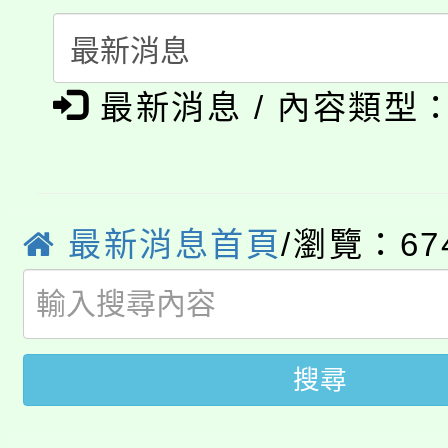
要點
門員」簡章及活動海報
心理、諮商輔導、社會
115年度「教育部表揚
展演活動實施計畫」
踴躍報名參加。
系所師生報名參加。
公告本校115學年度第1
義教育推展貢獻獎」
最新消息 / 內容類型
「2026金融保險知識
代理(課)教師甄選結果(
桃園市115學年度學生
車」活動
最新消息首頁
/瀏覽：67
公告本校115學年度第
生本土語及新住民語歌
公告本校115學年度第
代理(課)教師甄選結果(
轉知中國文化大學推廣
代理(課)教師甄選結果(
搜尋
轉知苗栗縣政府辦理11
《TA101》溝通分析
桃園市115學年度學生