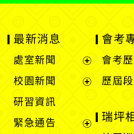
最新消息
會考
處室新聞
會考歷
展
校園新聞
歷屆段
開
展
研習資訊
選
開
瑞坪
緊急通告
單
選