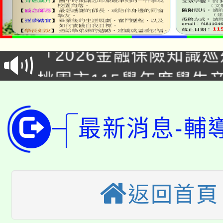
公告本校115學年度第1
「2026金融保險知識
代理(課)教師甄選結果(
桃園市115學年度學生
車」活動
公告本校115學年度第
生本土語及新住民語歌
公告本校115學年度第
最新消息-輔
代理(課)教師甄選結果(
轉知中國文化大學推廣
代理(課)教師甄選結果(
轉知苗栗縣政府辦理11
《TA101》溝通分析
返回首頁
桃園市115學年度學生
縣市「校園短影音徵選
程，歡迎學生輔導中心
「桃園市補助參觀特色