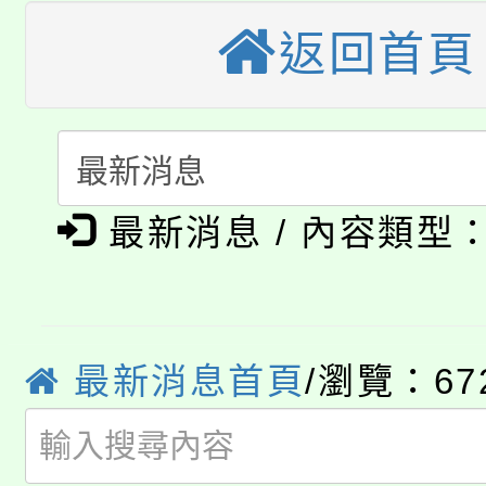
大溪自造教育及科技中心
返回首頁
份教師增能研習
半價優惠，詳情可洽有
淨零綠生活教案入校路
份教師研習
者。
115年食農教育專業人
會
「本色祭」8/29、30
程
最新消息 / 內容類型
8/21下午1時於龍潭區
場熱烈登場!
YOUNG桃局內行報名
徵才活動。
8月14至27日，桃園
局官網。
最新消息首頁
/瀏覽：67
115年桃園市運動會8/1
開!
桃園市低收入戶享有免