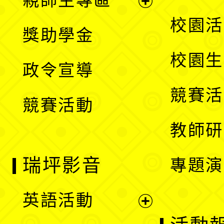
親師生專區
單
開
展
校園活
獎助學金
選
開
校園生
政令宣導
單
選
競賽活
競賽活動
單
教師研
瑞坪影音
專題演
英語活動
展