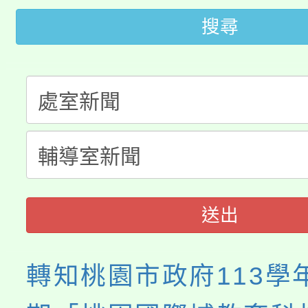
田徑場及游泳池舉行。
搜尋
大園自造教育及科技中心
視費優惠，中低收入戶
大溪自造教育及科技中心
份教師增能研習
半價優惠，詳情可洽有
淨零綠生活教案入校路
份教師研習
者。
115年食農教育專業人
會
程
送出
轉知桃園市政府113學