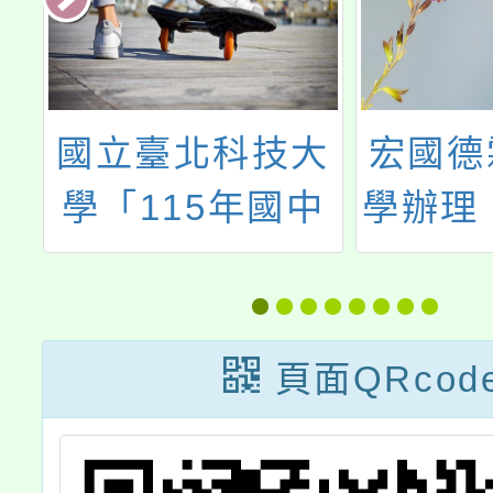
少
國立臺北科技大
宏國德
教
學「115年國中
學辦理「
第
生暑假研習營」
專招生
北
造
頁面QRcod