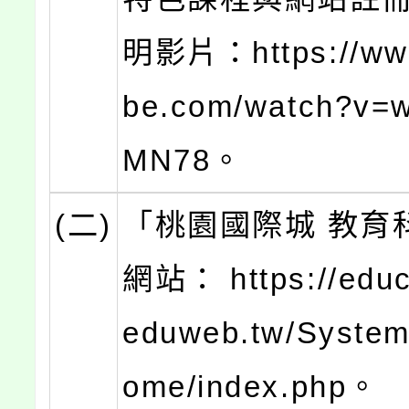
明影片：https://ww
be.com/watch?v=
MN78。
(二)
「桃園國際城 教育
網站： https://educa
eduweb.tw/System
ome/index.php。