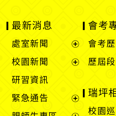
最新消息
會考
處室新聞
會考歷
展
校園新聞
歷屆段
開
展
研習資訊
選
開
瑞坪
緊急通告
單
選
展
校園巡