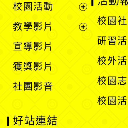
活動
校園活動
開
展
校園社
教學影片
選
開
展
研習活
宣導影片
單
選
開
校外活
獲獎影片
單
選
校園志
社團影音
單
校園活
好站連結