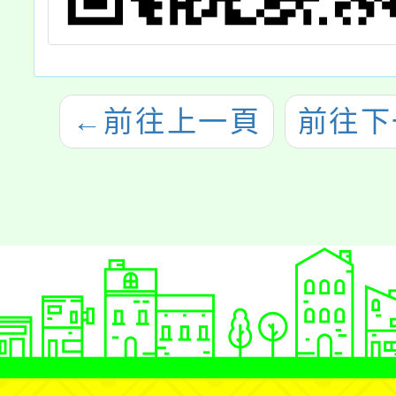
←
前往上一頁
前往下