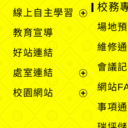
校務
線上自主學習
展
場地預
教育宣導
開
維修通
好站連結
選
會議記
處室連結
單
展
網站F
校園網站
開
展
事項通
選
開
瑞坪儲