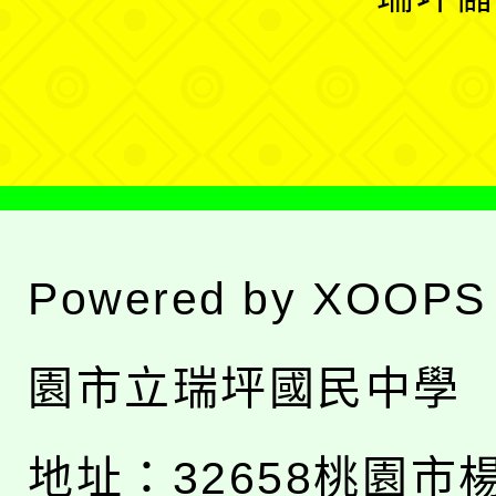
單
選
單
Powered by
XOOPS
園市立瑞坪國民中學
地址：
32658桃園市