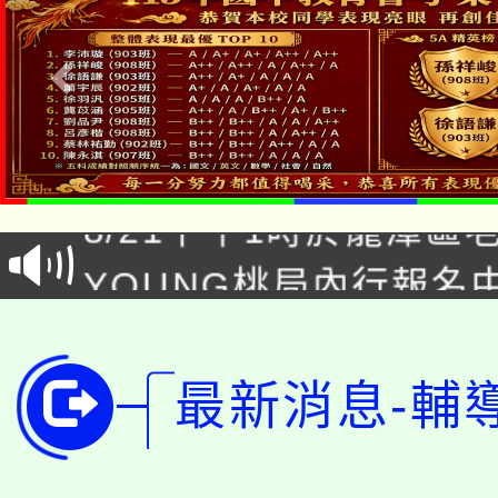
「本色祭」8/29、30
8/21下午1時於龍潭區
場熱烈登場!
YOUNG桃局內行報名
徵才活動。
8月14至27日，桃園
局官網。
115年桃園市運動會8/1
開!
最新消息-輔
桃園市低收入戶享有免
田徑場及游泳池舉行。
大園自造教育及科技中心
視費優惠，中低收入戶