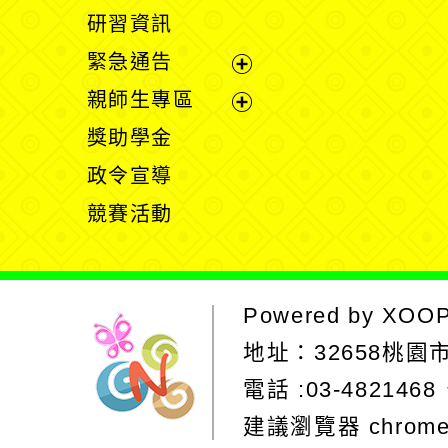
開
展
研習資訊
選
開
緊急通告
單
選
展
親師生專區
單
開
展
獎助學金
選
開
政令宣導
單
選
競賽活動
單
Powered by
XOO
地址：
32658桃
電話 :03-4821468
建議瀏覽器 chrom