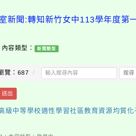
室新聞:轉知新竹女中113學年度
/ 內容類型：
新聞類型
瀏覽：687
搜尋
送出
期高級中等學校適性學習社區教育資源均質