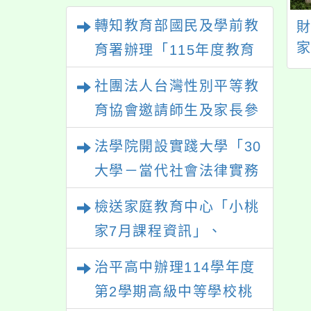
轉知教育部國民及學前教
動部勞動力發展署
中大壢中辦理2025夏
能檢定中心檢送
季中大壢中「壢亮永
育署辦理「115年度教育
56屆全國技能競
續營」活動
部國民及學前教育署辦理
社團法人台灣性別平等教
分區技能競賽」宣
性別平等教育建置課程與
傳海報電子檔
育協會邀請師生及家長參
教學人才庫實施計畫」一
與「幸符製造所：與同志
法學院開設實踐大學「30
案， 請鼓勵校內教師踴
青少年一起長大」互動式
大學－當代社會法律實務
躍提出申請，請查照。
展覽，歡迎參觀。
與應用學分學程專班」招
檢送家庭教育中心「小桃
生文宣
家7月課程資訊」、
「HELLO新鮮人」、
治平高中辦理114學年度
「數位教養練習題」、
第2學期高級中等學校桃
「青少年家長讀書會」、