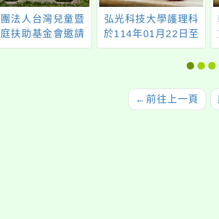
財團法人台灣兒童暨
弘光科技大學護理科
家庭扶助基金會邀請
於114年01月22日至
本校學生填寫家扶基
01月23日辦理「護理
金會【兒少網路使用
體驗營」
經驗調查】問卷，歡
迎大家填寫。。
←
前往上一頁