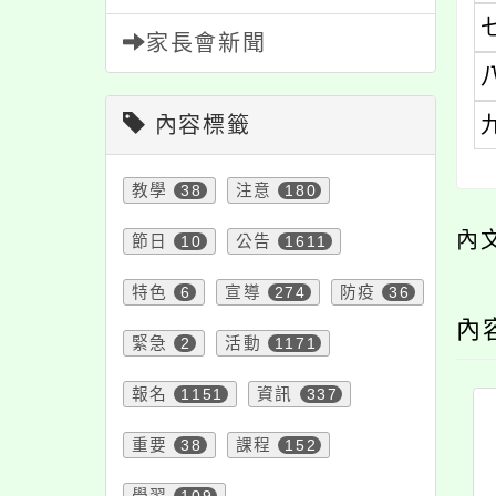
家長會新聞
內容標籤
教學
38
注意
180
內
節日
10
公告
1611
特色
6
宣導
274
防疫
36
內
緊急
2
活動
1171
報名
1151
資訊
337
重要
38
課程
152