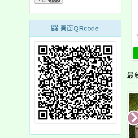
學習
109
頁面QRcode
最