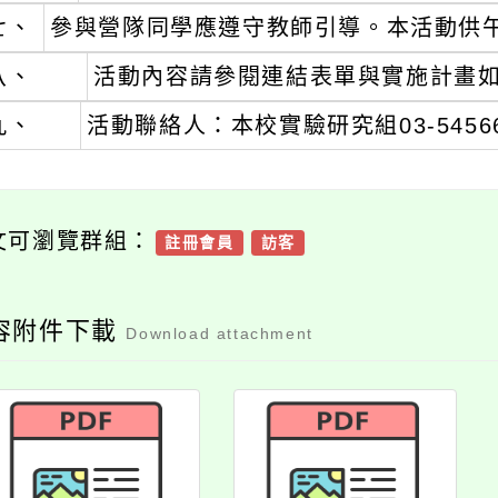
七、
參與營隊同學應遵守教師引導。本活動供
八、
活動內容請參閱連結表單與實施計畫
九、
活動聯絡人：本校實驗研究組03-545661
文可瀏覽群組：
註冊會員
訪客
容附件下載
Download attachment