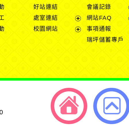
開
開
動
好站連結
會議記錄
選
選
工
處室連結
網站FAQ
單
單
展
動
校園網站
事項通報
開
展
瑞坪儲蓄專戶
選
開
單
選
單
0
返回首頁
返回頂端