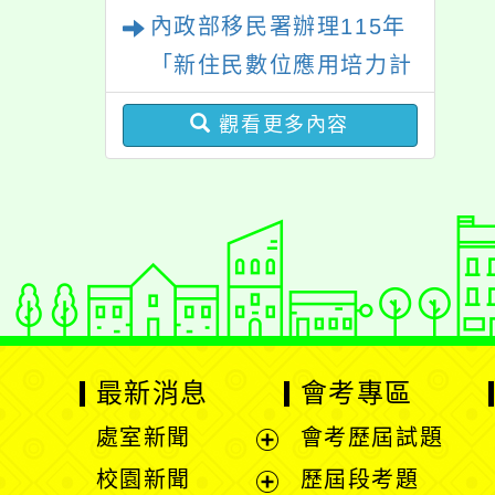
三區適性入學博覽會體驗
內政部移民署辦理115年
「親密關係工作坊」、
活動
「新住民數位應用培力計
「祖孫樂淘桃創意照片徵
畫」免費資訊課程一案
件活動」海報各1份
觀看更多內容
最新消息
會考專區
處室新聞
會考歷屆試題
展
校園新聞
歷屆段考題