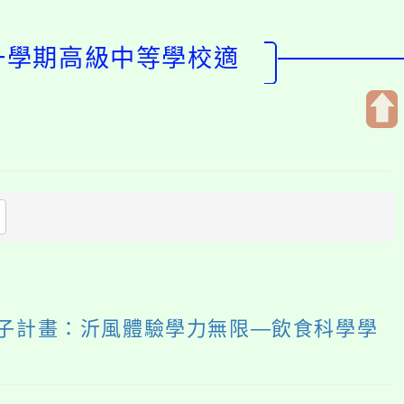
第一學期高級中等學校適
開
啟
上
方
區
塊
化子計畫：沂風體驗學力無限—飲食科學學