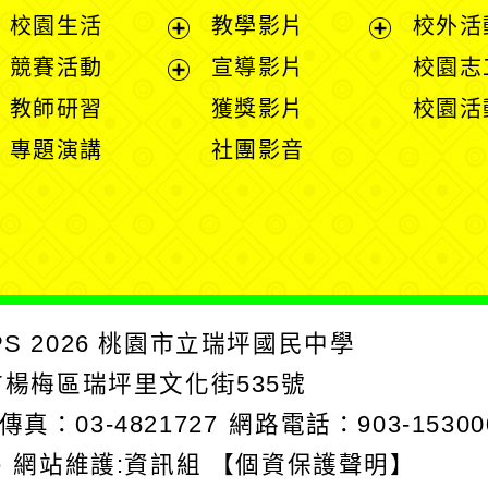
開
展
展
校園生活
教學影片
校外活
選
開
開
展
展
競賽活動
宣導影片
校園志
單
選
選
開
開
展
教師研習
獲獎影片
校園活
單
單
選
選
開
專題演講
社團影音
單
單
選
單
PS
2026
桃園市立瑞坪國民中學
園市楊梅區瑞坪里文化街535號
傳真：03-4821727
網路電話：903-15300
e
網站維護:資訊組
【個資保護聲明】