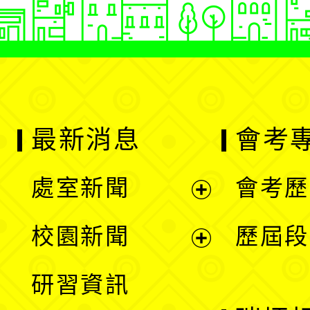
最新消息
會考
處室新聞
會考歷
展
校園新聞
歷屆段
開
展
研習資訊
選
開