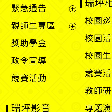
瑞坪
緊急通告
單
選
展
校園巡
親師生專區
單
開
展
校園活
獎助學金
選
開
校園生
政令宣導
單
選
競賽活
競賽活動
單
教師研
瑞坪影音
專題演