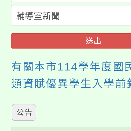
轉知中國文化大學推廣
代理(課)教師甄選結果(
《TA101》溝通分析
程，歡迎學生輔導中心
送出
心理、諮商輔導、社會
有關本市114學年度國
系所師生報名參加。
類資賦優異學生入學前
公告