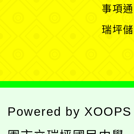
開
展
事項通
選
開
瑞坪儲
單
選
單
Powered by
XOOPS