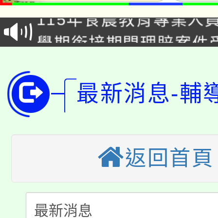
115年食農教育專業人
會
學期銜接期間理賠案件
程
淨零綠領人才培育課程
學籍身 分審查程序及
公告本校115學年度第1
最新消息-輔
版
「2026金融保險知識
代理(課)教師甄選結果(
桃園市115學年度學生
車」活動
返回首頁
公告本校115學年度第
生本土語及新住民語歌
公告本校115學年度第
代理(課)教師甄選結果(
轉知中國文化大學推廣
代理(課)教師甄選結果(