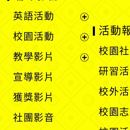
英語活動
展
活動
校園活動
開
展
校園社
教學影片
選
開
展
研習活
宣導影片
單
選
開
校外活
獲獎影片
單
選
校園志
社團影音
單