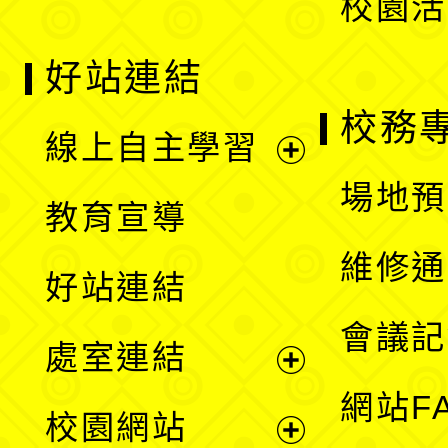
校園活
好站連結
校務
線上自主學習
展
場地預
教育宣導
開
維修通
好站連結
選
會議記
處室連結
單
展
網站F
校園網站