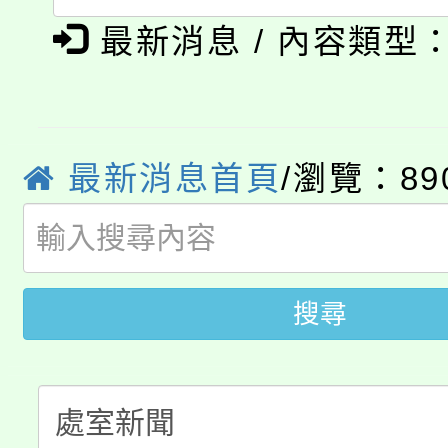
淨零綠生活教案入校路
《TA101》溝通分析
最新消息 / 內容類型
115年食農教育專業人
會
程，歡迎學生輔導中心
學期銜接期間理賠案件
程
心理、諮商輔導、社會
淨零綠領人才培育課程
最新消息首頁
/瀏覽：89
學籍身 分審查程序及
系所師生報名參加。
公告本校115學年度第1
版
「2026金融保險知識
代理(課)教師甄選結果(
搜尋
桃園市115學年度學生
車」活動
公告本校115學年度第
生本土語及新住民語歌
公告本校115學年度第
代理(課)教師甄選結果(