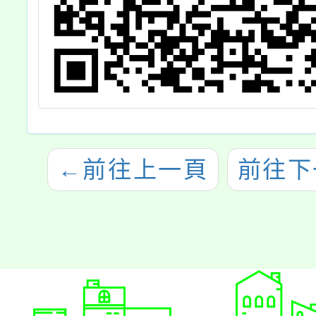
←
前往上一頁
前往下