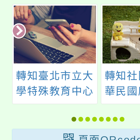
年
轉知臺北市立大
轉知社
術
學特殊教育中心
華民國
定
113學年度第2學
管理
期特殊教育諮詢
「Pyt
專線輪值表。
計
頁面QRcod