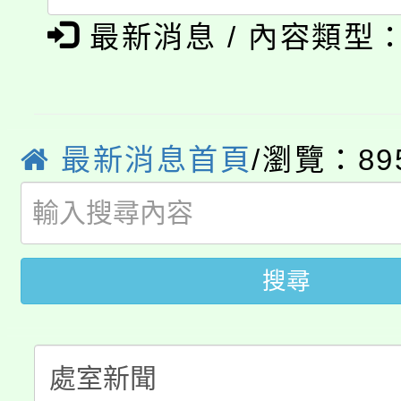
「本色祭」8/29、30
程
最新消息 / 內容類型
8/21下午1時於龍潭區
場熱烈登場!
YOUNG桃局內行報名
徵才活動。
最新消息首頁
/瀏覽：89
8月14至27日，桃園
局官網。
115年桃園市運動會8/1
開!
桃園市低收入戶享有免
田徑場及游泳池舉行。
搜尋
大園自造教育及科技中心
視費優惠，中低收入戶
大溪自造教育及科技中心
份教師增能研習
半價優惠，詳情可洽有
淨零綠生活教案入校路
份教師研習