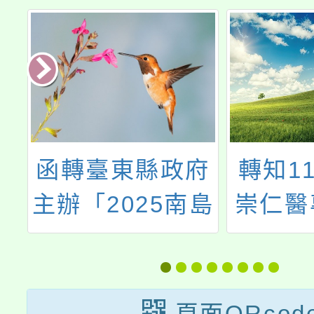
度
函轉臺東縣政府
轉知1
性
主辦「2025南島
崇仁醫
資
咖啡節－台東冰
生培育
定
咖啡創意大師
訊，詳
賽」系列活動
頁面QRcod