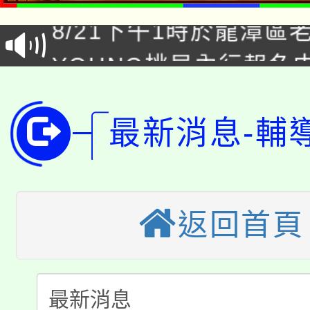
8/21下午1時於龍潭區
場熱烈登場!
YOUNG桃局內行報名
徵才活動。
8月14至27日，桃園
局官網。
115年桃園市運動會8/1
開!
最新消息-輔
桃園市低收入戶享有免
田徑場及游泳池舉行。
大園自造教育及科技中心
視費優惠，中低收入戶
返回首頁
大溪自造教育及科技中心
份教師增能研習
半價優惠，詳情可洽有
淨零綠生活教案入校路
份教師研習
者。
115年食農教育專業人
會