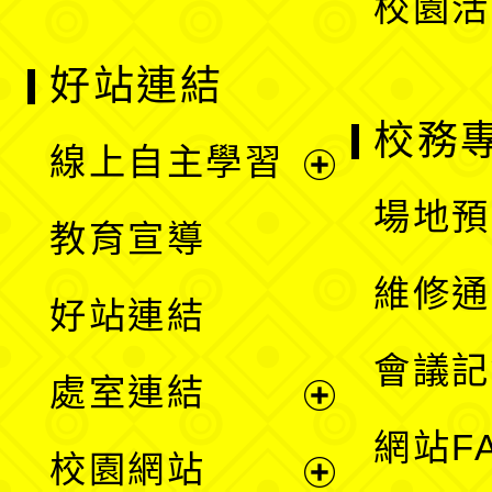
校園活
好站連結
校務
線上自主學習
展
場地預
教育宣導
開
維修通
好站連結
選
會議記
處室連結
單
展
網站F
校園網站