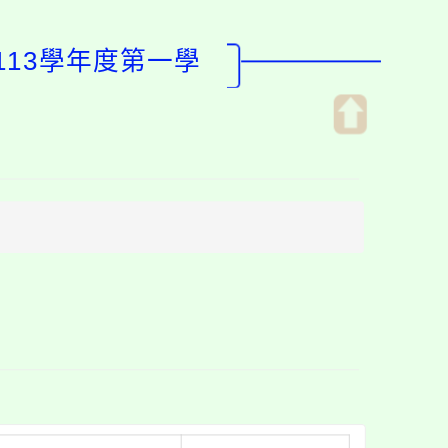
113學年度第一學
開
啟
上
方
區
塊