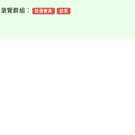
可瀏覽群組：
註冊會員
訪客
附件下載
Download attachment
10190001_11302
2410190001_11302
26600_attach1
026600_print
檔案下載
檔案下載