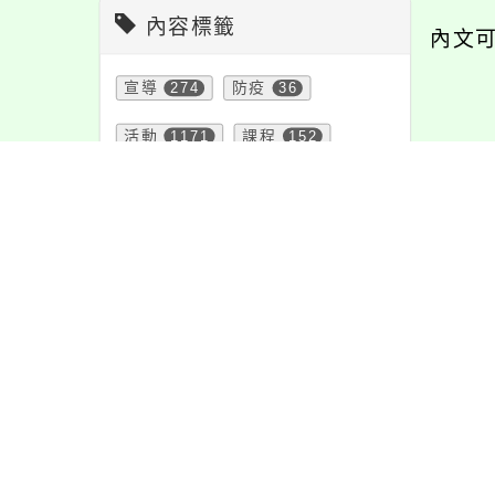
內容標籤
內文
宣導
274
防疫
36
活動
1171
課程
152
內容
特色
6
注意
180
緊急
2
教學
38
節日
10
報名
1151
學習
109
重要
38
資訊
337
公告
1611
24
0
頁面QRcode