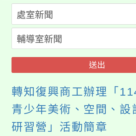
「桃園市補助參觀特色
要點
門員」簡章及活動海報
心理、諮商輔導、社會
115年度「教育部表揚
展演活動實施計畫」
踴躍報名參加。
系所師生報名參加。
義教育推展貢獻獎」
送出
轉知復興商工辦理「11
青少年美術、空間、設
研習營」活動簡章