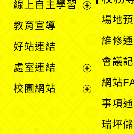
線上自主學習
展
場地預
教育宣導
開
維修通
好站連結
選
會議記
處室連結
單
展
網站F
校園網站
開
展
事項通
選
開
瑞坪儲
單