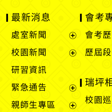
最新消息
會考
處室新聞
會考歷
展
校園新聞
歷屆段
開
展
研習資訊
選
開
瑞坪
緊急通告
單
選
展
校園巡
親師生專區
單