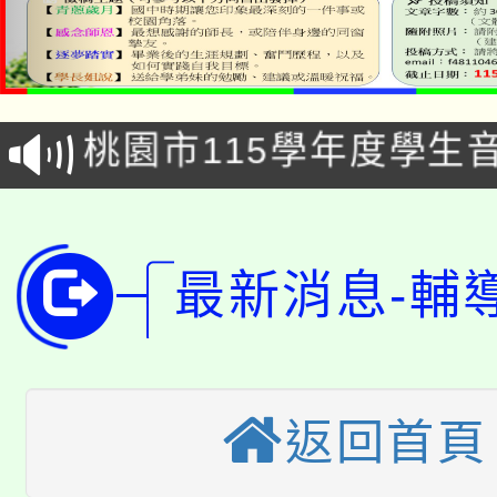
公告本校115學年度第1
「2026金融保險知識
代理(課)教師甄選結果(
桃園市115學年度學生
車」活動
公告本校115學年度第
生本土語及新住民語歌
公告本校115學年度第
代理(課)教師甄選結果(
最新消息-輔
轉知中國文化大學推廣
代理(課)教師甄選結果(
轉知苗栗縣政府辦理11
《TA101》溝通分析
桃園市115學年度學生
縣市「校園短影音徵選
程，歡迎學生輔導中心
返回首頁
「桃園市補助參觀特色
要點
門員」簡章及活動海報
心理、諮商輔導、社會