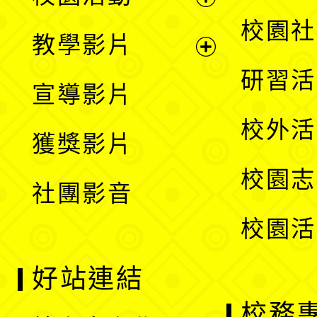
開
展
校園社
教學影片
選
開
展
研習活
宣導影片
單
選
開
校外活
獲獎影片
單
選
校園志
社團影音
單
校園活
好站連結
校務