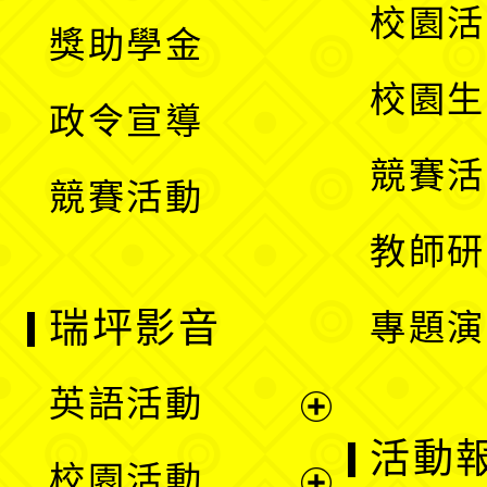
開
展
校園活
獎助學金
選
開
校園生
政令宣導
單
選
競賽活
競賽活動
單
教師研
瑞坪影音
專題演
英語活動
展
活動
校園活動