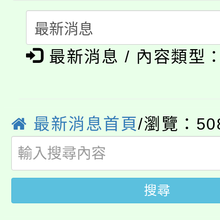
115年度「教育部表揚
展演活動實施計畫」
踴躍報名參加。
系所師生報名參加。
公告本校115學年度第1
義教育推展貢獻獎」
最新消息 / 內容類型
「2026金融保險知識
代理(課)教師甄選結果(
桃園市115學年度學生
車」活動
公告本校115學年度第
生本土語及新住民語歌
最新消息首頁
/瀏覽：50
公告本校115學年度第
代理(課)教師甄選結果(
轉知中國文化大學推廣
代理(課)教師甄選結果(
轉知苗栗縣政府辦理11
《TA101》溝通分析
搜尋
桃園市115學年度學生
縣市「校園短影音徵選
程，歡迎學生輔導中心