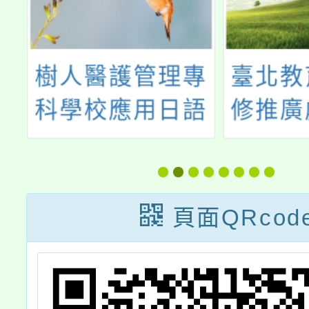
專
臺北教育大學進
臺北醫
語
修推廣處推廣教
杏醫學
屆
育中心辦理
團於暑
漫
「2026冬令營」
理「臺
比
營隊簡章
學楓杏
頁面QRcod
動
代醫學