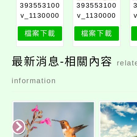
393553100
393553100
v_1130000
v_1130000
243_846_p
243_84611
檔案下載
檔案下載
rint
最新消息-相關內容
relat
information