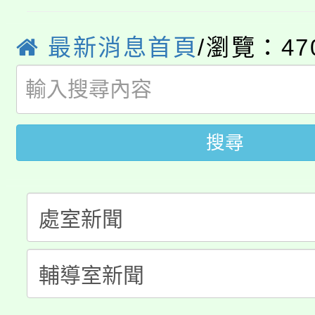
公告本校115學年度第
生本土語及新住民語歌
最新消息首頁
/瀏覽：47
公告本校115學年度第
代理(課)教師甄選結果(
轉知中國文化大學推廣
代理(課)教師甄選結果(
轉知苗栗縣政府辦理11
《TA101》溝通分析
搜尋
桃園市115學年度學生
縣市「校園短影音徵選
程，歡迎學生輔導中心
「桃園市補助參觀特色
要點
門員」簡章及活動海報
心理、諮商輔導、社會
115年度「教育部表揚
展演活動實施計畫」
踴躍報名參加。
系所師生報名參加。
義教育推展貢獻獎」