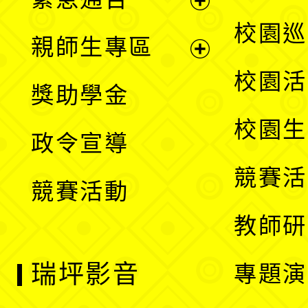
單
選
展
校園巡
親師生專區
單
開
展
校園活
獎助學金
選
開
校園生
政令宣導
單
選
競賽活
競賽活動
單
教師研
瑞坪影音
專題演