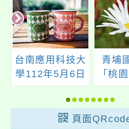
大
青埔國中辦理
樹人醫
日
「桃園市112年
科學校
索
度加強各校教職
才體驗
員及家長特教知
園
能研習」一案，
頁面QRcod