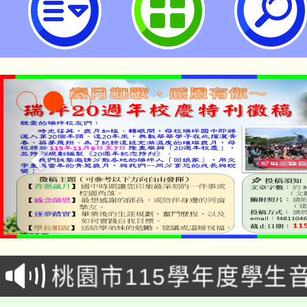
坊：打造你的專屬產品」-桃園市立
公告本校115學年度第1
「2026金融保險知識
代理(課)教師甄選結果(
桃園市115學年度學生
車」活動
公告本校115學年度第
生本土語及新住民語歌