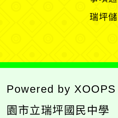
選
開
瑞坪儲
單
選
單
Powered by
XOOPS
園市立瑞坪國民中學