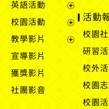
英語活動
展
活動
校園活動
開
展
校園社
教學影片
選
開
展
研習活
宣導影片
單
選
開
校外活
獲獎影片
單
選
校園志
社團影音
單
校園活