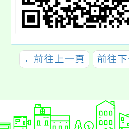
←
前往上一頁
前往下