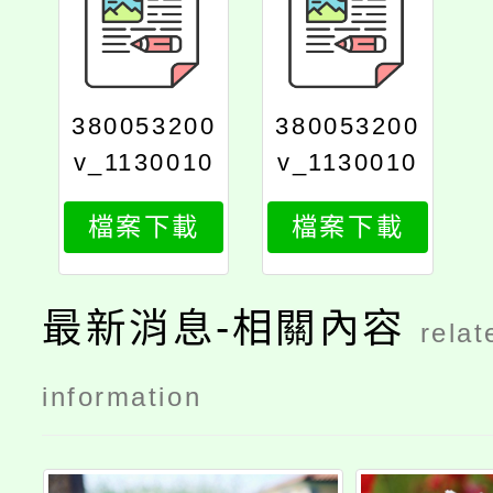
380053200
380053200
v_1130010
v_1130010
817_attach
817_print
檔案下載
檔案下載
1
最新消息-相關內容
relat
information