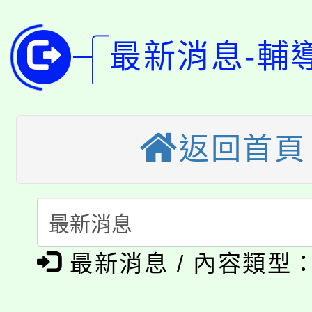
公告本校115學年度第
代理(課)教師甄選結果(
最新消息-輔
轉知中國文化大學推廣
代理(課)教師甄選結果(
轉知苗栗縣政府辦理11
《TA101》溝通分析
桃園市115學年度學生
縣市「校園短影音徵選
程，歡迎學生輔導中心
返回首頁
「桃園市補助參觀特色
要點
門員」簡章及活動海報
心理、諮商輔導、社會
115年度「教育部表揚
展演活動實施計畫」
踴躍報名參加。
系所師生報名參加。
公告本校115學年度第1
義教育推展貢獻獎」
最新消息 / 內容類型
「2026金融保險知識
代理(課)教師甄選結果(
桃園市115學年度學生
車」活動