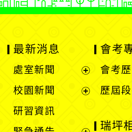
最新消息
會考
處室新聞
會考歷
展
校園新聞
歷屆段
開
展
研習資訊
選
開
瑞坪
緊急通告