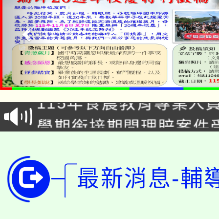
淨零綠生活教案入校路
115年食農教育專業人
會
學期銜接期間理賠案件
程
淨零綠領人才培育課程
學籍身 分審查程序及
公告本校115學年度第1
版
最新消息-輔
「2026金融保險知識
代理(課)教師甄選結果(
桃園市115學年度學生