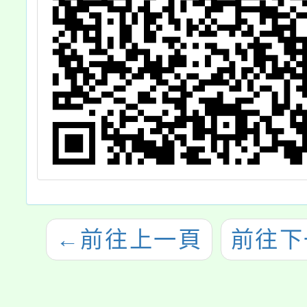
←
前往上一頁
前往下