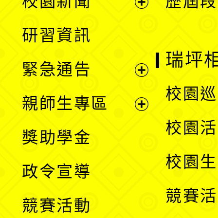
校園新聞
歷屆段
開
展
研習資訊
選
開
瑞坪
緊急通告
單
選
展
校園巡
親師生專區
單
開
展
校園活
獎助學金
選
開
校園生
政令宣導
單
選
競賽活
競賽活動
單