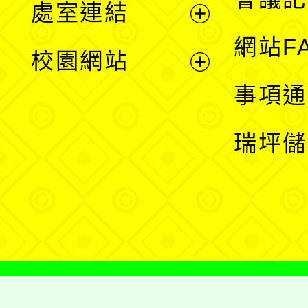
處室連結
單
展
網站F
校園網站
開
展
事項通
選
開
瑞坪儲
單
選
單