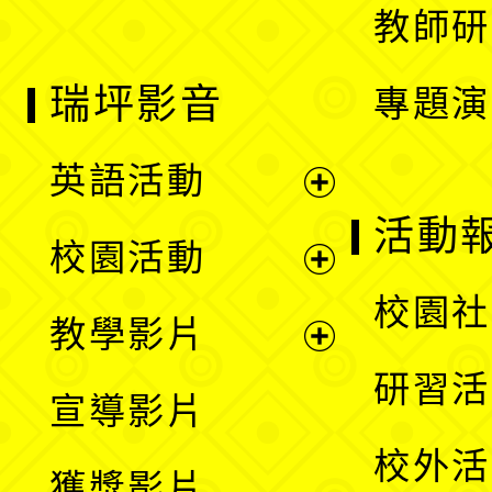
教師研
瑞坪影音
專題演
英語活動
展
活動
校園活動
開
展
校園社
教學影片
選
開
展
研習活
宣導影片
單
選
開
校外活
獲獎影片