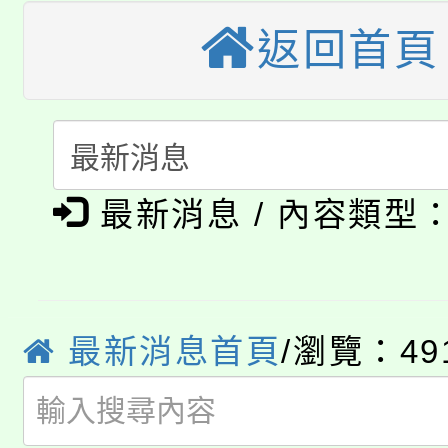
車」活動
返回首頁
公告本校115學年度第
生本土語及新住民語歌
公告本校115學年度第
代理(課)教師甄選結果(
轉知中國文化大學推廣
代理(課)教師甄選結果(
淨零綠生活教案入校路
《TA101》溝通分析
最新消息 / 內容類型
115年食農教育專業人
會
程，歡迎學生輔導中心
學期銜接期間理賠案件
程
心理、諮商輔導、社會
淨零綠領人才培育課程
最新消息首頁
/瀏覽：49
學籍身 分審查程序及
系所師生報名參加。
公告本校115學年度第1
版
「2026金融保險知識