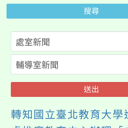
代理(課)教師甄選結果(
搜尋
桃園市115學年度學生
車」活動
公告本校115學年度第
生本土語及新住民語歌
公告本校115學年度第
代理(課)教師甄選結果(
轉知中國文化大學推廣
代理(課)教師甄選結果(
《TA101》溝通分析
程，歡迎學生輔導中心
送出
心理、諮商輔導、社會
轉知國立臺北教育大學
系所師生報名參加。