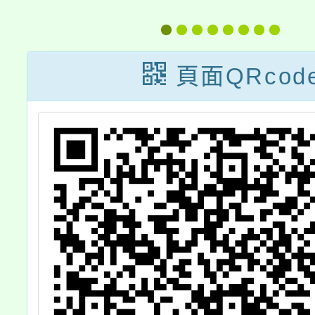
施
新北市112學年
育學校
度技術型高中未
年度入
來新興產業職業
—新竹
頁面QRcod
試探課程