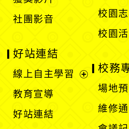
單
選
校園志
社團影音
單
校園活
好站連結
校務
線上自主學習
展
場地預
教育宣導
開
維修通
好站連結
選
會議記