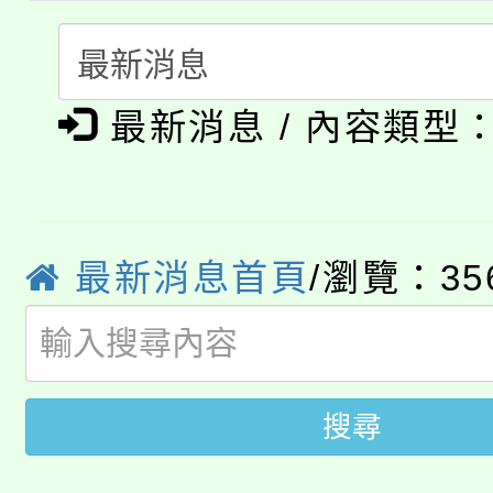
115年食農教育專業人
會
「本色祭」8/29、30
程
8/21下午1時於龍潭區
場熱烈登場!
最新消息 / 內容類型
YOUNG桃局內行報名
徵才活動。
8月14至27日，桃園
局官網。
最新消息首頁
/瀏覽：35
115年桃園市運動會8/1
開!
桃園市低收入戶享有免
田徑場及游泳池舉行。
大園自造教育及科技中心
視費優惠，中低收入戶
搜尋
大溪自造教育及科技中心
份教師增能研習
半價優惠，詳情可洽有