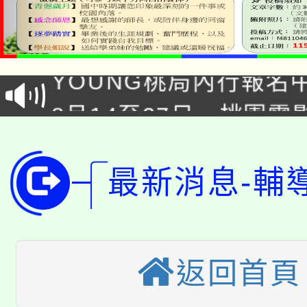
「本色祭」8/29、30
8/21下午1時於龍潭區
場熱烈登場!
YOUNG桃局內行報名
徵才活動。
8月14至27日，桃園
局官網。
115年桃園市運動會8/1
開!
桃園市低收入戶享有免
最新消息-輔
田徑場及游泳池舉行。
大園自造教育及科技中心
視費優惠，中低收入戶
大溪自造教育及科技中心
份教師增能研習
半價優惠，詳情可洽有
返回首頁
淨零綠生活教案入校路
份教師研習
者。