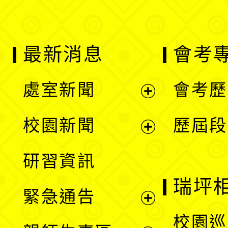
最新消息
會考
處室新聞
會考歷
展
校園新聞
歷屆段
開
展
研習資訊
選
開
瑞坪
緊急通告
單
選
展
校園巡