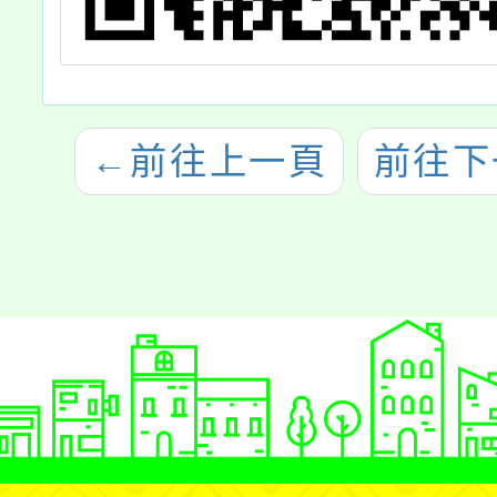
←
前往上一頁
前往下