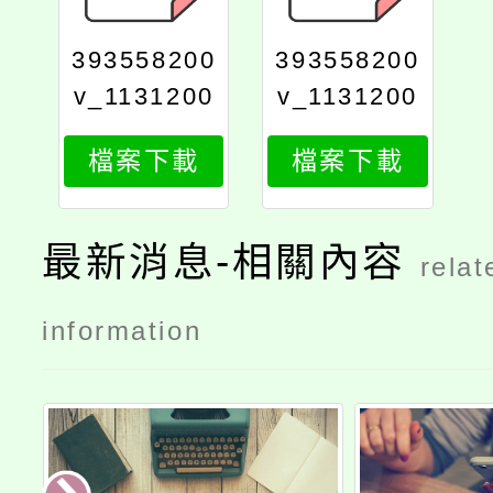
393558200
393558200
v_1131200
v_1131200
043_405_p
043_4051
檔案下載
檔案下載
rint
最新消息-相關內容
relat
information