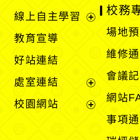
校務
線上自主學習
展
場地預
教育宣導
開
維修通
好站連結
選
會議記
處室連結
單
展
網站F
校園網站
開
展
事項通
選
開