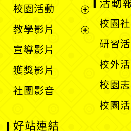
展
活動
校園活動
開
展
校園社
教學影片
選
開
展
研習活
宣導影片
單
選
開
校外活
獲獎影片
單
選
校園志
社團影音
單
校園活
好站連結