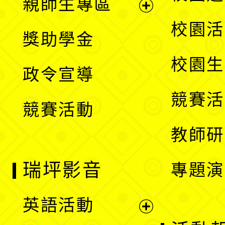
親師生專區
單
開
展
校園活
獎助學金
選
開
校園生
政令宣導
單
選
競賽活
競賽活動
單
教師研
瑞坪影音
專題演
英語活動