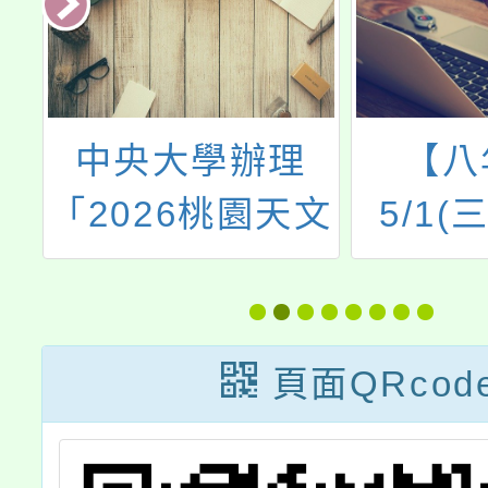
大
中央大學辦理
【八
全
「2026桃園天文
5/1(
醫
嘉年華－國中學
導：
生一日大學參
【家暴
訪」活動
片欣賞
頁面QRcod