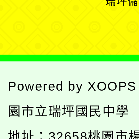
瑞坪儲
單
選
單
Powered by
XOOPS
園市立瑞坪國民中學
地址：
32658桃園市