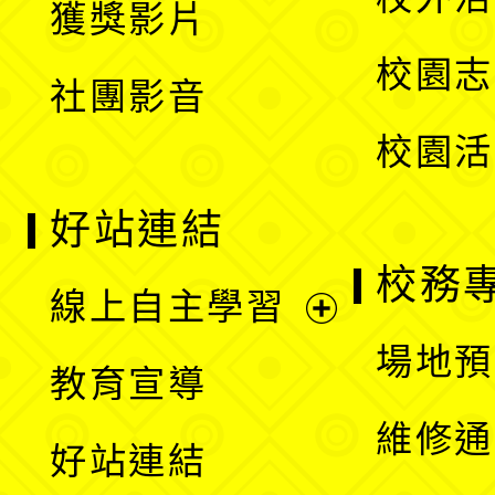
獲獎影片
單
選
校園志
社團影音
單
校園活
好站連結
校務
線上自主學習
展
場地預
教育宣導
開
維修通
好站連結
選