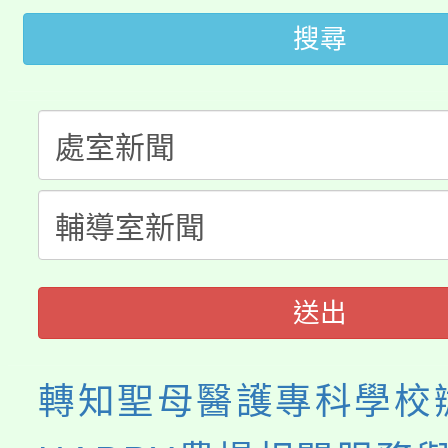
桃園市低收入戶享有免
田徑場及游泳池舉行。
搜尋
大園自造教育及科技中心
視費優惠，中低收入戶
大溪自造教育及科技中心
份教師增能研習
半價優惠，詳情可洽有
淨零綠生活教案入校路
份教師研習
者。
115年食農教育專業人
會
程
送出
轉知聖母醫護專科學校