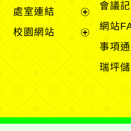
會議記
處室連結
單
展
網站F
校園網站
開
展
事項通
選
開
瑞坪儲
單
選
單