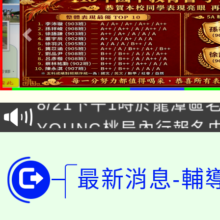
「本色祭」8/29、30
8/21下午1時於龍潭區
場熱烈登場!
YOUNG桃局內行報名
徵才活動。
8月14至27日，桃園
局官網。
115年桃園市運動會8/1
開!
最新消息-輔
桃園市低收入戶享有免
田徑場及游泳池舉行。