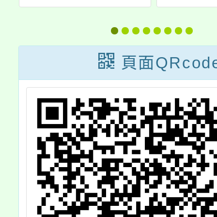
入學簡章
廣「
高
權」，
學
現在頂
頁面QRcod
資
然被當
犯！？
謎遊戲
冊，歡
用及鼓
遊戲學