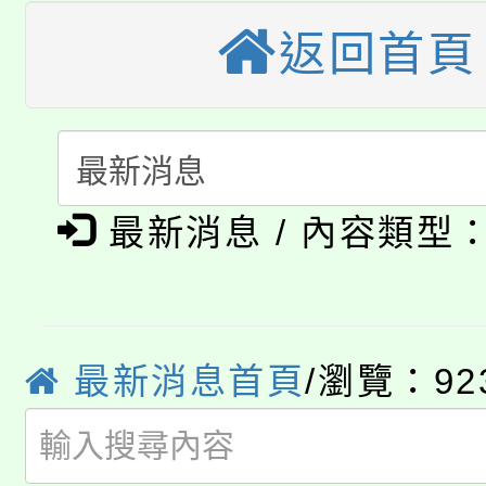
大園自造教育及科技中心
視費優惠，中低收入戶
返回首頁
大溪自造教育及科技中心
份教師增能研習
半價優惠，詳情可洽有
淨零綠生活教案入校路
份教師研習
者。
115年食農教育專業人
會
「本色祭」8/29、30
程
最新消息 / 內容類型
8/21下午1時於龍潭區
場熱烈登場!
YOUNG桃局內行報名
徵才活動。
8月14至27日，桃園
最新消息首頁
/瀏覽：92
局官網。
115年桃園市運動會8/1
開!