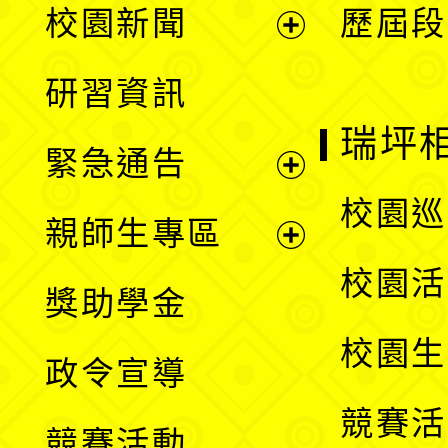
校園新聞
歷屆段
開
展
研習資訊
選
開
瑞坪
緊急通告
單
選
展
校園巡
親師生專區
單
開
展
校園活
獎助學金
選
開
校園生
政令宣導
單
選
競賽活
競賽活動