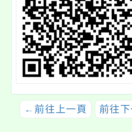
←
前往上一頁
前往下