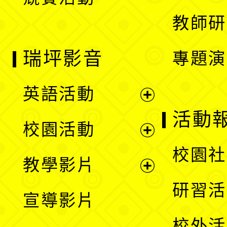
單
教師研
瑞坪影音
專題演
英語活動
展
活動
校園活動
開
展
校園社
教學影片
選
開
展
研習活
宣導影片
單
選
開
校外活