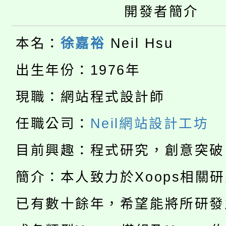
桃園市115學年度學生
車」活動
開發者簡介
公告本校115學年度第
生本土語及新住民語歌
本名：
徐嘉裕
Neil Hsu
公告本校115學年度第
代理(課)教師甄選結果(
出生年份：1976年
轉知中國文化大學推廣
代理(課)教師甄選結果(
現職：網站程式設計師
淨零綠生活教案入校路
《TA101》溝通分析
任職公司：
Neil網站設計工坊
115年食農教育專業人
會
程，歡迎學生輔導中心
目前興趣：程式研究，創意突破
學期銜接期間理賠案件
程
心理、諮商輔導、社會
簡介：本人致力於Xoops相關
淨零綠領人才培育課程
學籍身 分審查程序及
系所師生報名參加。
已有數十餘年，希望能將所研發
公告本校115學年度第1
版