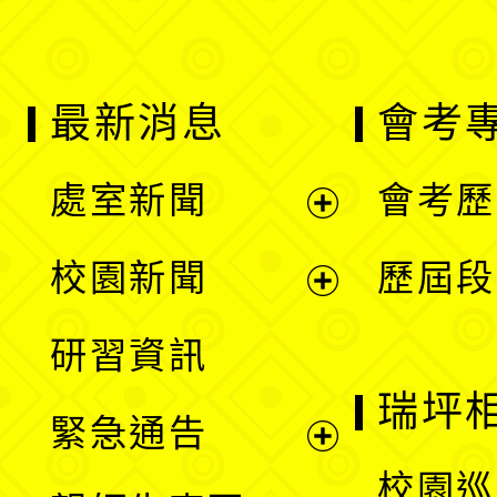
最新消息
會考
處室新聞
會考歷
展
校園新聞
歷屆段
開
展
研習資訊
選
開
瑞坪
緊急通告
單
選
展
校園巡