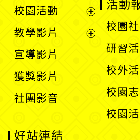
展
活動
校園活動
開
展
校園社
教學影片
選
開
展
研習活
宣導影片
單
選
開
校外活
獲獎影片
單
選
校園志
社團影音
單
校園活
好站連結