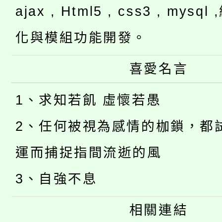
ajax , Html5 , css3 , mysq
化與模組功能開發。
喜愛名言
1、求知若飢 虛懷若愚
2、任何被視為感情的枷鎖，都
運而捕捉指間流逝的風
3、自強不息
相關連結