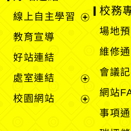
校務
線上自主學習
展
場地預
教育宣導
開
維修通
好站連結
選
會議記
處室連結
單
展
網站F
校園網站
開
展
事項通
選
開