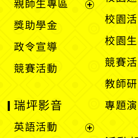
親師生專區
單
開
展
校園活
獎助學金
選
開
校園生
政令宣導
單
選
競賽活
競賽活動
單
教師研
瑞坪影音
專題演
英語活動