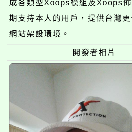
成各類型Xoops模組及Xoops
「2026金融保險知識
代理(課)教師甄選結果(
期支持本人的用戶，提供台灣更
桃園市115學年度學生
車」活動
網站架設環境。
公告本校115學年度第
生本土語及新住民語歌
公告本校115學年度第
代理(課)教師甄選結果(
開發者相片
轉知中國文化大學推廣
代理(課)教師甄選結果(
《TA101》溝通分析
程，歡迎學生輔導中心
心理、諮商輔導、社會
系所師生報名參加。