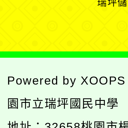
瑞坪儲
單
選
單
Powered by
XOOPS
園市立瑞坪國民中學
地址：
32658桃園市