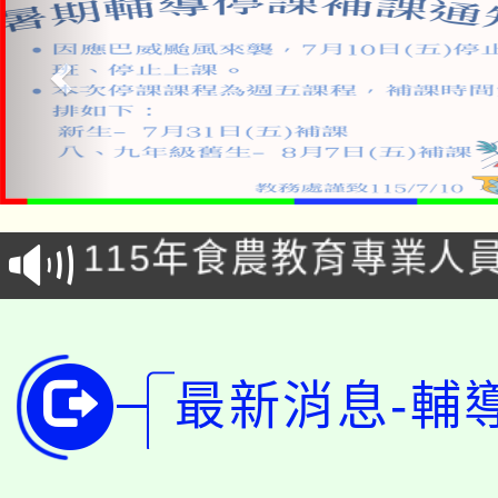
淨零綠生活教案入校路
115年食農教育專業人
會
學期銜接期間理賠案件
程
淨零綠領人才培育課程
學籍身 分審查程序及
最新消息-輔
公告本校115學年度第1
版
「2026金融保險知識
代理(課)教師甄選結果(