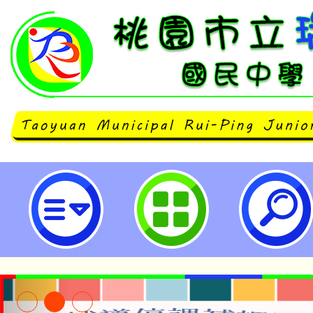
neilrpjhstyc網站設計者：徐嘉裕 N