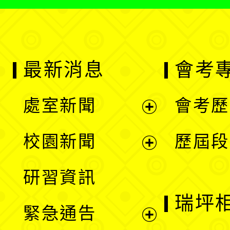
最新消息
會考
處室新聞
會考歷
展
校園新聞
歷屆段
開
展
研習資訊
選
開
瑞坪
緊急通告
單
選