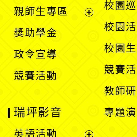
展
校園巡
親師生專區
單
開
展
校園活
獎助學金
選
開
校園生
政令宣導
單
選
競賽活
競賽活動
單
教師研
瑞坪影音
專題演
英語活動