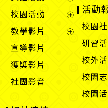
展
活動
校園活動
開
展
校園社
教學影片
選
開
展
研習活
宣導影片
單
選
開
校外活
獲獎影片
單
選
校園志
社團影音
單
校園活