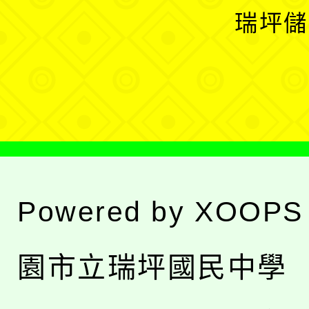
選
開
瑞坪儲
單
選
單
Powered by
XOOPS
園市立瑞坪國民中學