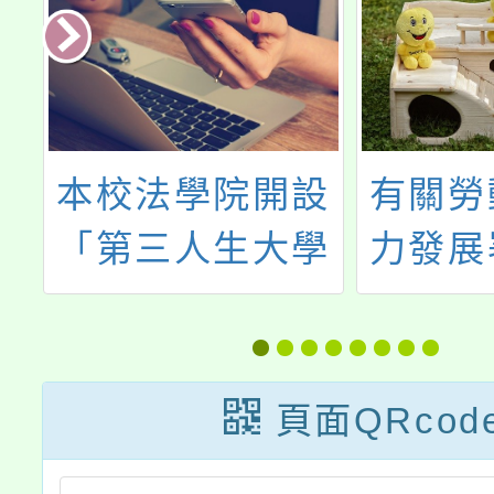
設
有關勞動部勞動
社團法
學
力發展署（下稱
別平等
健
勞發署）轉知台
邀請師
學
灣就業通名稱遭
參與「
說
詐騙訊息冒用一
所：與
頁面QRcod
檔
案
年一起