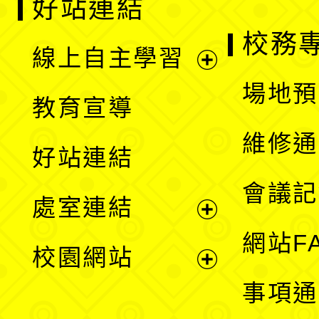
好站連結
校務
線上自主學習
展
場地預
教育宣導
開
維修通
好站連結
選
會議記
處室連結
單
展
網站F
校園網站
開
展
事項通