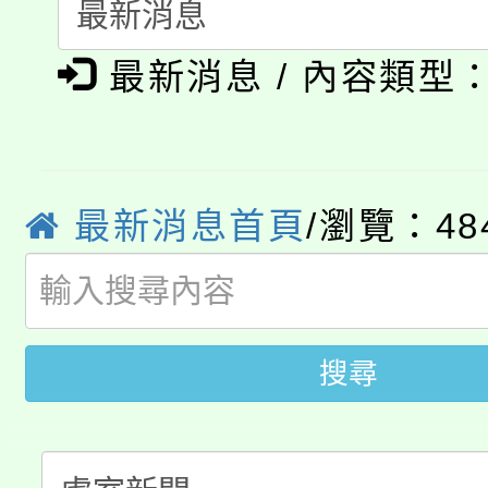
「本色祭」8/29、30
程
最新消息 / 內容類型
8/21下午1時於龍潭區
場熱烈登場!
YOUNG桃局內行報名
徵才活動。
8月14至27日，桃園
局官網。
最新消息首頁
/瀏覽：48
115年桃園市運動會8/1
開!
桃園市低收入戶享有免
田徑場及游泳池舉行。
大園自造教育及科技中心
視費優惠，中低收入戶
搜尋
大溪自造教育及科技中心
份教師增能研習
半價優惠，詳情可洽有
淨零綠生活教案入校路
份教師研習