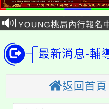
8/21下午1時於龍潭區
場熱烈登場!
YOUNG桃局內行報名
徵才活動。
8月14至27日，桃園
局官網。
115年桃園市運動會8/1
開!
最新消息-輔
桃園市低收入戶享有免
田徑場及游泳池舉行。
大園自造教育及科技中心
視費優惠，中低收入戶
大溪自造教育及科技中心
份教師增能研習
半價優惠，詳情可洽有
返回首頁
淨零綠生活教案入校路
份教師研習
者。
115年食農教育專業人
會