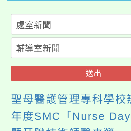
生本土語及新住民語歌
公告本校115學年度第
代理(課)教師甄選結果(
轉知中國文化大學推廣
代理(課)教師甄選結果(
《TA101》溝通分析
程，歡迎學生輔導中心
送出
心理、諮商輔導、社會
系所師生報名參加。
聖母醫護管理專科學校辦
年度SMC「Nurse Da