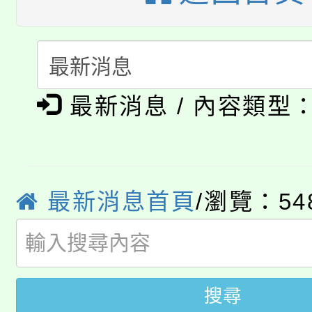
代理(課)教師甄選結果(
轉知中國文化大學推廣
代理(課)教師甄選結果(
淨零綠生活教案入校路
《TA101》溝通分析
115年食農教育專業人
會
最新消息 / 內容類型
程，歡迎學生輔導中心
學期銜接期間理賠案件
程
心理、諮商輔導、社會
淨零綠領人才培育課程
學籍身 分審查程序及
系所師生報名參加。
最新消息首頁
/瀏覽：54
公告本校115學年度第1
版
「2026金融保險知識
代理(課)教師甄選結果(
桃園市115學年度學生
車」活動
搜尋
公告本校115學年度第