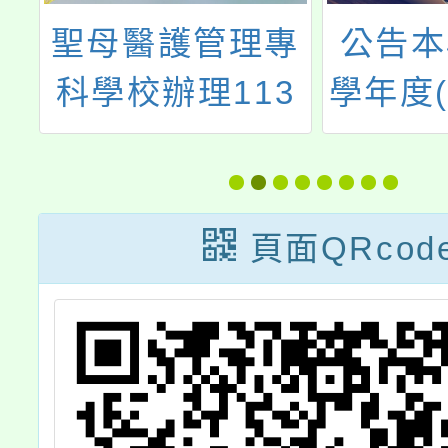
管
聖母醫護管理專
公告本
理
科學校辦理113
學年度(
場
年度
身心障
明
SMC「Nurse
育服務
觀
Day~護理師暨
教學生
頁面QRcod
牙體技術師醫事
服務第
營」