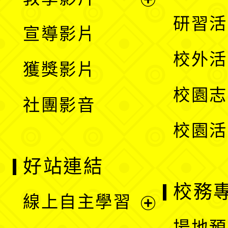
選
開
展
研習活
宣導影片
單
選
開
校外活
獲獎影片
單
選
校園志
社團影音
單
校園活
好站連結
校務
線上自主學習
展
場地預