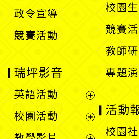
開
校園生
政令宣導
單
選
競賽活
競賽活動
單
教師研
瑞坪影音
專題演
英語活動
展
活動
校園活動
開
展
校園社
教學影片