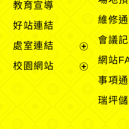
教育宣導
開
維修通
好站連結
選
會議記
處室連結
單
展
網站F
校園網站
開
展
事項通
選
開
瑞坪儲
單
選
單