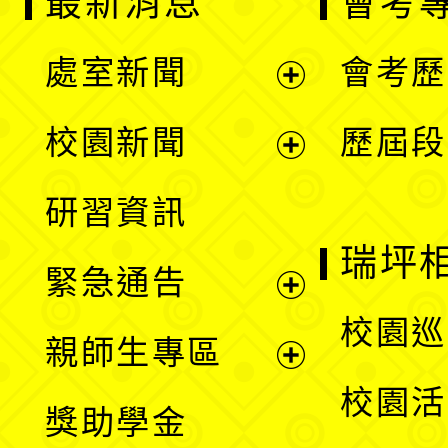
最新消息
會考
處室新聞
會考歷
展
校園新聞
歷屆段
開
展
研習資訊
選
開
瑞坪
緊急通告
單
選
展
校園巡
親師生專區
單
開
展
校園活
獎助學金
選