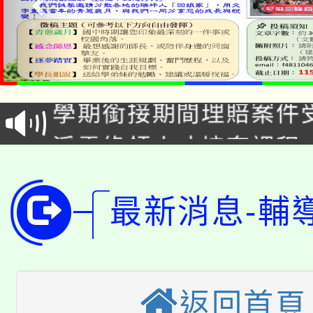
淨零綠生活教案入校路
115年食農教育專業人
會
學期銜接期間理賠案件
程
淨零綠領人才培育課程
學籍身 分審查程序及
公告本校115學年度第1
版
「2026金融保險知識
最新消息-輔
代理(課)教師甄選結果(
桃園市115學年度學生
車」活動
公告本校115學年度第
生本土語及新住民語歌
返回首頁
公告本校115學年度第