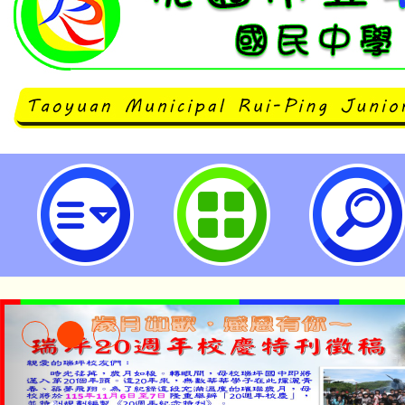
聖母醫護管理專科學校辦理113年度S
Day~護理師暨牙體技術師醫事營」
國民中學