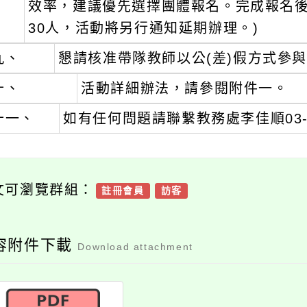
效率，建議優先選擇團體報名。完成報名
30人，活動將另行通知延期辦理。)
九、
懇請核准帶隊教師以公(差)假方式參
十、
活動詳細辦法，請參閱附件一。
十一、
如有任何問題請聯繫教務處李佳順03-98
文可瀏覽群組：
註冊會員
訪客
容附件下載
Download attachment