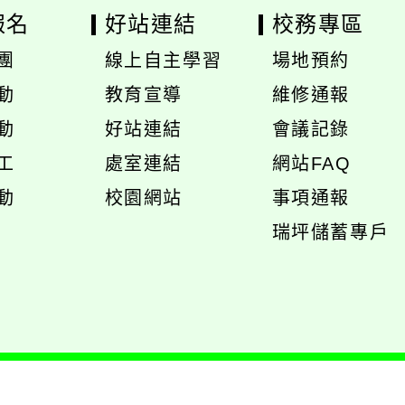
報名
好站連結
校務專區
團
線上自主學習
場地預約
展
展
動
教育宣導
維修通報
開
開
動
好站連結
會議記錄
選
選
工
處室連結
網站FAQ
單
單
展
動
校園網站
事項通報
開
展
瑞坪儲蓄專戶
選
開
單
選
單