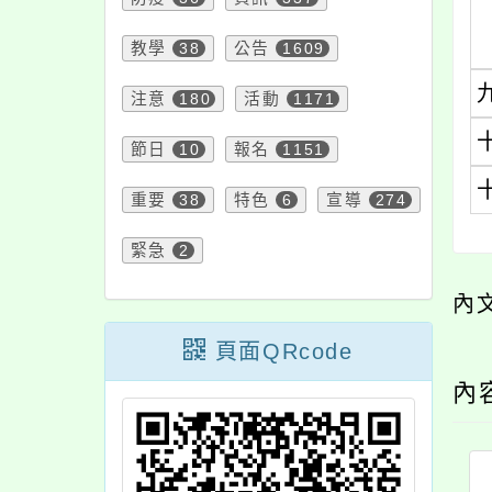
教學
38
公告
1609
注意
180
活動
1171
節日
10
報名
1151
重要
38
特色
6
宣導
274
緊急
2
內
頁面QRcode
內