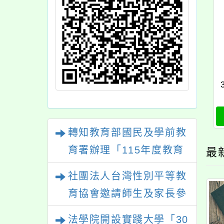
轉知教育部國民及學前教
育署辦理「115年度教育
最
部國民及學前教育署辦理
社團法人台灣性別平等教
性別平等教育建置課程與
育協會邀請師生及家長參
教學人才庫實施計畫」一
與「幸符製造所：與同志
法學院開設實踐大學「30
案， 請鼓勵校內教師踴