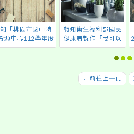
轉知「桃園市國中特
轉知衛生福利部國民
資源中心112學年度
健康署製作「我可以
1學期電話諮詢服務
決定不要生小孩-避孕
實施計畫」
及結紮手術易讀版手
冊」一案，請查照。
←
前往上一頁