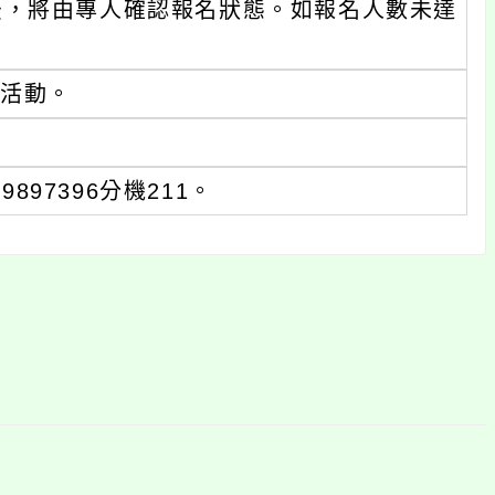
後，將由專人確認報名狀態。如報名人數未達
與活動。
97396分機211。