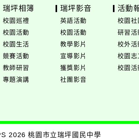
瑞坪相簿
瑞坪影音
活動
校園巡禮
英語活動
校園社
展
校園活動
校園活動
研習活
開
展
展
校園生活
教學影片
校外活
選
開
開
展
展
競賽活動
宣導影片
校園志
單
選
選
開
開
展
教師研習
獲獎影片
校園活
單
單
選
選
開
專題演講
社團影音
單
單
選
單
PS
2026
桃園市立瑞坪國民中學