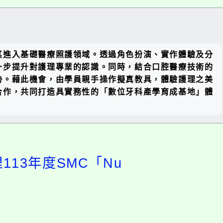
關閉區
其進入基礎醫療照護領域。透過角色扮演、實作體驗及分
塊
一步提升對護理專業的認識。同時，結合口腔醫療技術的
勢。藉此機會，由學員親手操作擬真教具，體驗護理之美
合作，共同打造具實務性的「數位牙科產學育成基地」體
13年度SMC「Nu
開
啟