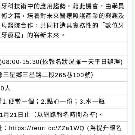
代牙科技術中的應用趨勢。藉此機會，由學員
技術之精，培養對未來醫療照護產業的興趣及
聖母醫院合作，共同打造具實務性的「數位牙
假牙療程」的嶄新未來。
(五)08:00-15:30(依報名狀況擇一天平日辦理)
三星鄉三星路二段265巷100號）
0人
.便當一個；2.點心一份；3.水一瓶
年01月21日止（以網路報名時間為準)。
ps://reurl.cc/ZZa1WQ (為提升報名