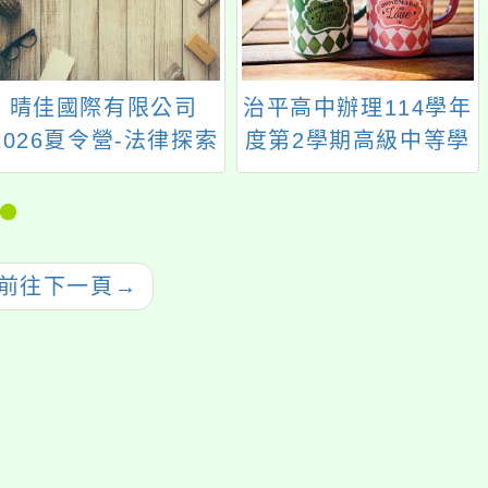
晴佳國際有限公司
治平高中辦理114學年
2026夏令營-法律探索
度第2學期高級中等學
營，招生中!
校桃三區適性入學博
覽會體驗活動
前往下一頁
→