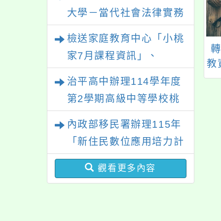
青少年一起長大」互動式
大學－當代社會法律實務
躍提出申請，請查照。
展覽，歡迎參觀。
與應用學分學程專班」招
檢送家庭教育中心「小桃
生文宣
中市私立洛克威爾
轉知方曙商工辦理111
家7月課程資訊」、
術實驗教育學校
年度均質化實施計畫
教
「HELLO新鮮人」、
14學年度校園參觀
第
治平高中辦理114學年度
「數位教養練習題」、
暨招生說明會」
第2學期高級中等學校桃
「青少年家長讀書會」、
三區適性入學博覽會體驗
內政部移民署辦理115年
「親密關係工作坊」、
活動
「新住民數位應用培力計
「祖孫樂淘桃創意照片徵
畫」免費資訊課程一案
件活動」海報各1份
觀看更多內容