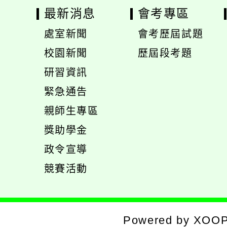
最新消息
會考專區
處室新聞
會考歷屆試題
展
校園新聞
歷屆段考題
開
展
研習資訊
選
開
緊急通告
單
選
展
親師生專區
單
開
展
獎助學金
選
開
政令宣導
單
選
競賽活動
單
Powered by
XOO