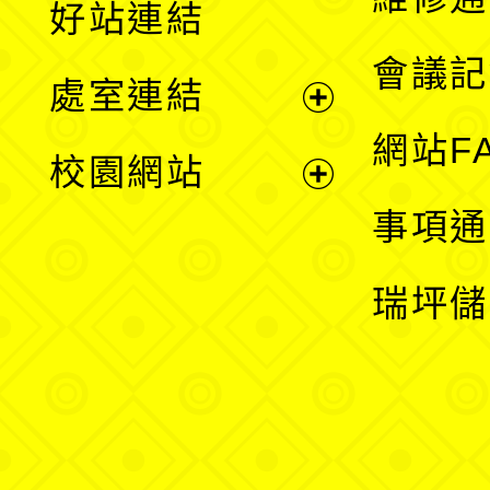
好站連結
選
會議記
處室連結
單
展
網站F
校園網站
開
展
事項通
選
開
瑞坪儲
單
選
單