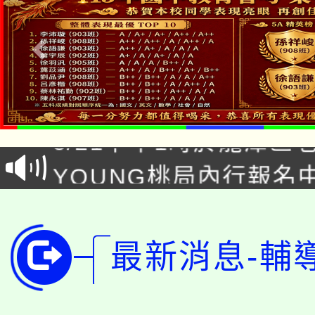
「本色祭」8/29、30
8/21下午1時於龍潭區
場熱烈登場!
YOUNG桃局內行報名
徵才活動。
8月14至27日，桃園
局官網。
115年桃園市運動會8/1
開!
最新消息-輔
桃園市低收入戶享有免
田徑場及游泳池舉行。
大園自造教育及科技中心
視費優惠，中低收入戶