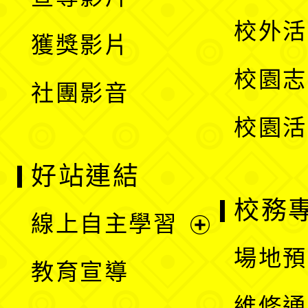
單
選
開
校外活
獲獎影片
單
選
校園志
社團影音
單
校園活
好站連結
校務
線上自主學習
展
場地預
教育宣導
開
維修通