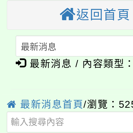
大溪自造教育及科技中心
返回首頁
份教師增能研習
半價優惠，詳情可洽有
淨零綠生活教案入校路
份教師研習
者。
115年食農教育專業人
會
「本色祭」8/29、30
程
最新消息 / 內容類型
8/21下午1時於龍潭區
場熱烈登場!
YOUNG桃局內行報名
徵才活動。
8月14至27日，桃園
局官網。
最新消息首頁
/瀏覽：52
115年桃園市運動會8/1
開!
桃園市低收入戶享有免
田徑場及游泳池舉行。