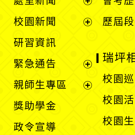
處室新聞
會考歷
展
校園新聞
歷屆段
開
展
研習資訊
選
開
瑞坪
緊急通告
單
選
展
校園巡
親師生專區
單
開
展
校園活
獎助學金
選
開
校園生
政令宣導
單
選