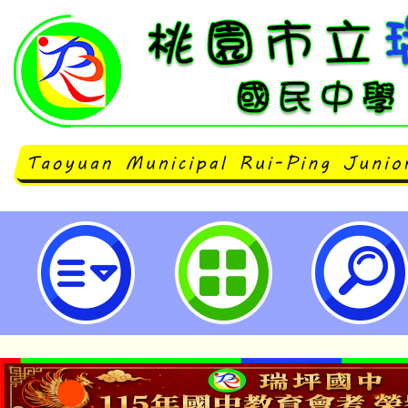
轉知樹人醫護管理專科學校114年2月
六)08:30-12:30「貪吃蛇遊樹人
桃園市立瑞坪國民中學