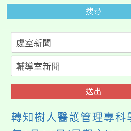
大園自造教育及科技中心
搜尋
視費優惠，中低收入戶
大溪自造教育及科技中心
份教師增能研習
半價優惠，詳情可洽有
淨零綠生活教案入校路
份教師研習
者。
115年食農教育專業人
會
程
送出
轉知樹人醫護管理專科學