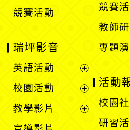
競賽活
競賽活動
單
教師研
瑞坪影音
專題演
英語活動
展
活動
校園活動
開
展
校園社
教學影片
選
開
展
研習活
宣導影片