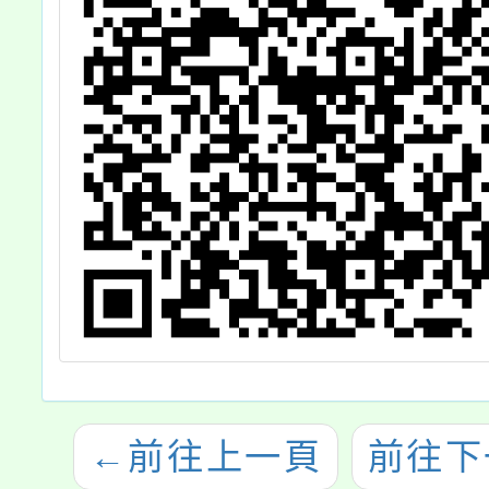
←
前往上一頁
前往下