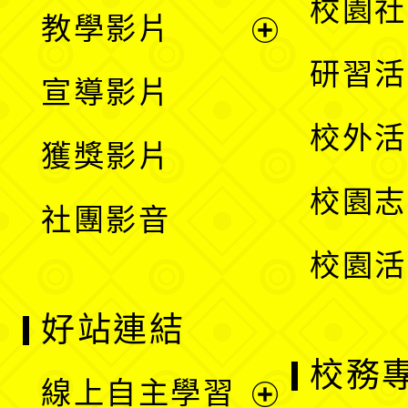
展
校園社
教學影片
選
開
展
研習活
宣導影片
單
選
開
校外活
獲獎影片
單
選
校園志
社團影音
單
校園活
好站連結
校務
線上自主學習