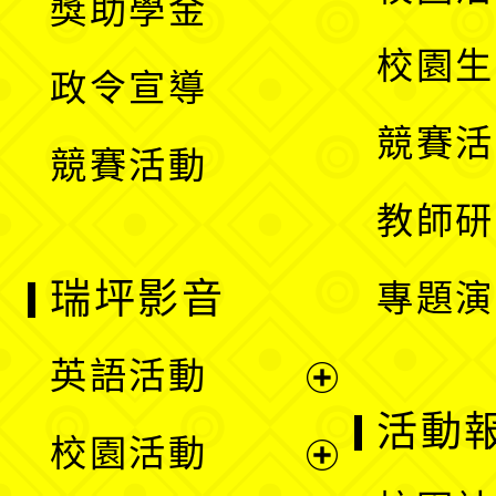
獎助學金
選
開
校園生
政令宣導
單
選
競賽活
競賽活動
單
教師研
瑞坪影音
專題演
英語活動
展
活動
校園活動
開