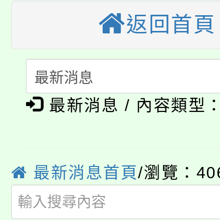
桃園市低收入戶享有免
田徑場及游泳池舉行。
返回首頁
大園自造教育及科技中心
視費優惠，中低收入戶
大溪自造教育及科技中心
份教師增能研習
半價優惠，詳情可洽有
淨零綠生活教案入校路
份教師研習
者。
公告本校115學年度第1
最新消息 / 內容類型
會
「本色祭」8/29、30
代理(課)教師甄選結果
8/21下午1時於龍潭區
場熱烈登場!
告(尚有缺額)
最新消息首頁
/瀏覽：40
YOUNG桃局內行報名
徵才活動。
8月14至27日，桃園
局官網。