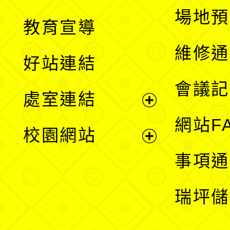
展
場地預
教育宣導
開
維修通
好站連結
選
會議記
處室連結
單
展
網站F
校園網站
開
展
事項通
選
開
瑞坪儲
單
選