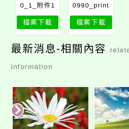
0_1_附件1
0990_print
14年03月份
檔案下載
檔案下載
活動報名資
訊
最新消息-相關內容
relat
information