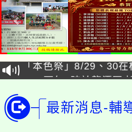
公告本校115學年度第1
「本色祭」8/29、30
代理(課)教師甄選結果
8/21下午1時於龍潭區
場熱烈登場!
告(尚有缺額)
YOUNG桃局內行報名
徵才活動。
最新消息-輔
8月14至27日，桃園
局官網。
115年桃園市運動會8/1
開!