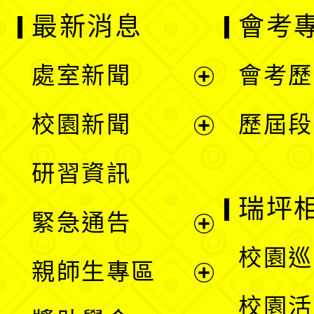
最新消息
會考
處室新聞
會考歷
展
校園新聞
歷屆段
開
展
研習資訊
選
開
瑞坪
緊急通告
單
選
展
校園巡
親師生專區
單
開
展
校園活