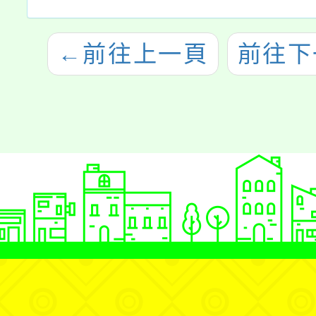
←
前往上一頁
前往下