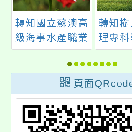
轉知國立蘇澳高
轉知樹
年
級海事水產職業
理專科
職
學校「升學暨職
技術科 
知
涯多元活動」
學管道
轉
產業探
頁面QRcod
及