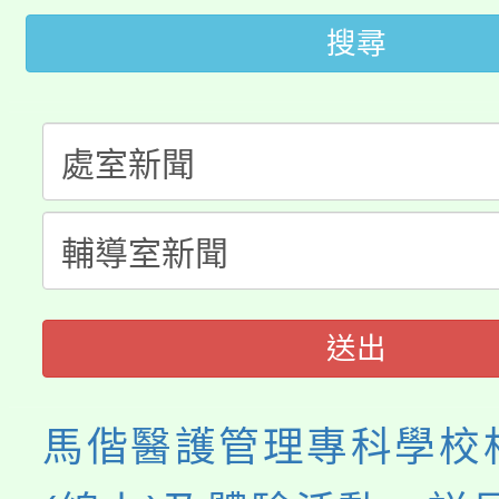
115年桃園市運動會8/1
開!
搜尋
桃園市低收入戶享有免
田徑場及游泳池舉行。
大園自造教育及科技中心
視費優惠，中低收入戶
大溪自造教育及科技中心
份教師增能研習
半價優惠，詳情可洽有
淨零綠生活教案入校路
份教師研習
者。
會
送出
馬偕醫護管理專科學校