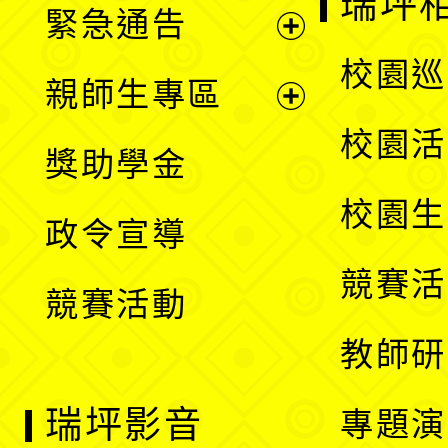
瑞坪
緊急通告
單
選
展
校園巡
親師生專區
單
開
展
校園活
獎助學金
選
開
校園生
政令宣導
單
選
競賽活
競賽活動
單
教師研
瑞坪影音
專題演