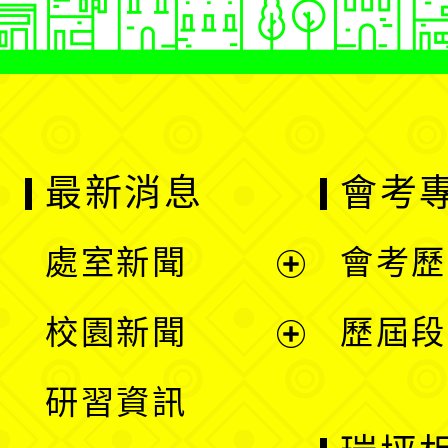
最新消息
會考
處室新聞
會考歷
展
校園新聞
歷屆段
開
展
研習資訊
選
開