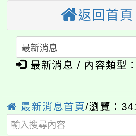
視費優惠，中低收入戶
返回首頁
大溪自造教育及科技中心
份教師增能研習
半價優惠，詳情可洽有
淨零綠生活教案入校路
份教師研習
者。
115年食農教育專業人
會
「本色祭」8/29、30
程
最新消息 / 內容類型
8/21下午1時於龍潭區
場熱烈登場!
YOUNG桃局內行報名
徵才活動。
8月14至27日，桃園
最新消息首頁
/瀏覽：34
局官網。
115年桃園市運動會8/1
開!