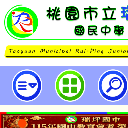
函轉勞動部勞動力發展署技能檢定中
心)「第55屆全國技能競賽暨第3屆
第48屆國際技能競賽國手選拔賽」
瑞坪國民中學