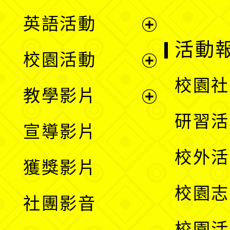
英語活動
展
活動
校園活動
開
展
校園社
教學影片
選
開
展
研習活
宣導影片
單
選
開
校外活
獲獎影片
單
選
校園志
社團影音
單
校園活