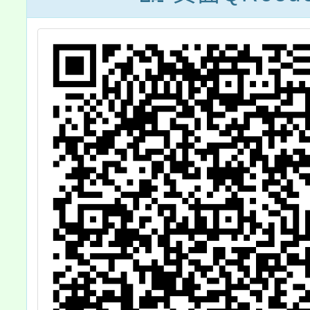
勵所屬
長及教
踴躍報