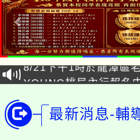
「本色祭」8/29、30
8/21下午1時於龍潭區
場熱烈登場!
YOUNG桃局內行報名
徵才活動。
8月14至27日，桃園
局官網。
115年桃園市運動會8/1
開!
最新消息-輔
桃園市低收入戶享有免
田徑場及游泳池舉行。
大園自造教育及科技中心