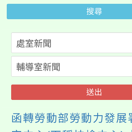
桃園市低收入戶享有免
田徑場及游泳池舉行。
搜尋
大園自造教育及科技中心
視費優惠，中低收入戶
大溪自造教育及科技中心
份教師增能研習
半價優惠，詳情可洽有
淨零綠生活教案入校路
份教師研習
者。
115年食農教育專業人
會
程
送出
函轉勞動部勞動力發展