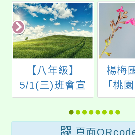
【八年級】
楊梅
主
5/1(三)班會宣
「桃園
宣
導：家庭教育
度加強
動
【家暴防治】影
員及家
片欣賞暨學習單
能研習
頁面QRcod