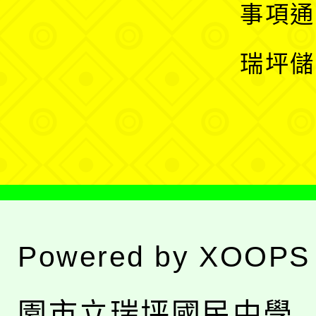
開
展
事項通
選
開
瑞坪儲
單
選
單
Powered by
XOOPS
園市立瑞坪國民中學