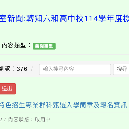
室新聞:轉知六和高中校114學年
/ 內容類型：
新聞類型
瀏覽：376
搜尋
送出
科特色招生專業群科甄選入學簡章及報名資訊
12 / 內容狀態：啟用中