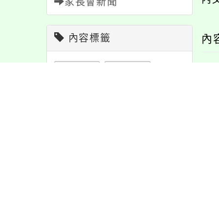
家長會新聞
內容標籤
內
注意
180
課程
151
重要
38
公告
1610
緊急
2
節日
10
宣導
274
防疫
36
資訊
337
特色
6
學習
109
教學
38
活動
1171
報名
1151