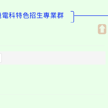
度機電科特色招生專業群
開
啟
上
方
區
塊