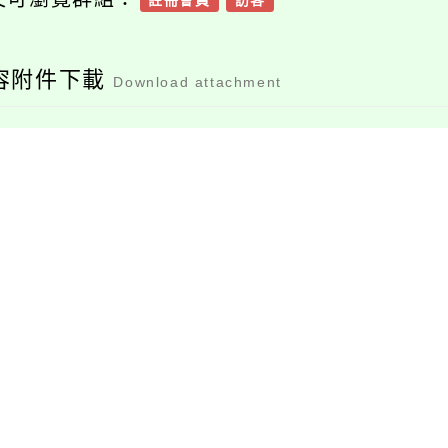
註冊會員
訪客
容附件下載
Download attachment
393510200u_11400
393510200u_11400
00015_769_print
00015_7691
檔案下載
檔案下載