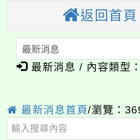
車」活動
返回首頁
公告本校115學年度第
生本土語及新住民語歌
公告本校115學年度第
代理(課)教師甄選結果(
轉知中國文化大學推廣
代理(課)教師甄選結果(
淨零綠生活教案入校路
《TA101》溝通分析
最新消息 / 內容類型
115年食農教育專業人
會
程，歡迎學生輔導中心
學期銜接期間理賠案件
程
心理、諮商輔導、社會
淨零綠領人才培育課程
最新消息首頁
/瀏覽：36
學籍身 分審查程序及
系所師生報名參加。
公告本校115學年度第1
版
「2026金融保險知識