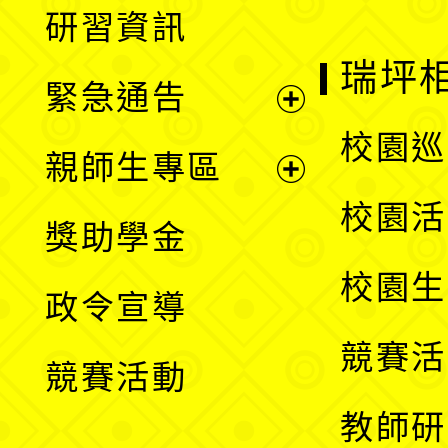
展
研習資訊
選
開
瑞坪
緊急通告
單
選
展
校園巡
親師生專區
單
開
展
校園活
獎助學金
選
開
校園生
政令宣導
單
選
競賽活
競賽活動
單
教師研