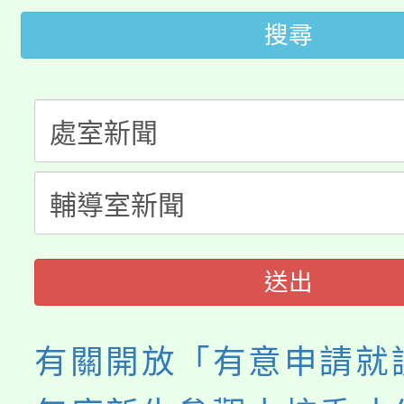
代理(課)教師甄選結果(
搜尋
桃園市115學年度學生
車」活動
公告本校115學年度第
生本土語及新住民語歌
公告本校115學年度第
代理(課)教師甄選結果(
轉知中國文化大學推廣
代理(課)教師甄選結果(
《TA101》溝通分析
程，歡迎學生輔導中心
送出
心理、諮商輔導、社會
有關開放「有意申請就讀
系所師生報名參加。