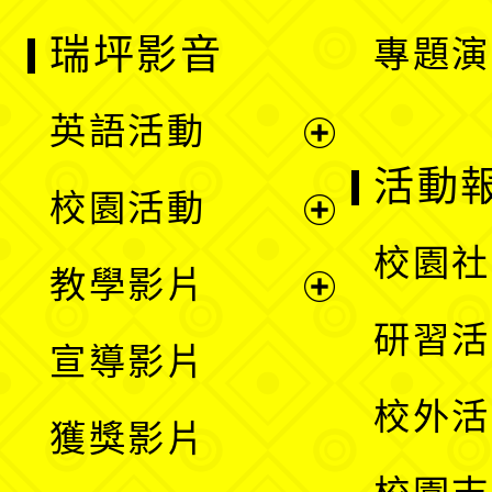
瑞坪影音
專題演
英語活動
展
活動
校園活動
開
展
校園社
教學影片
選
開
展
研習活
宣導影片
單
選
開
校外活
獲獎影片
單
選