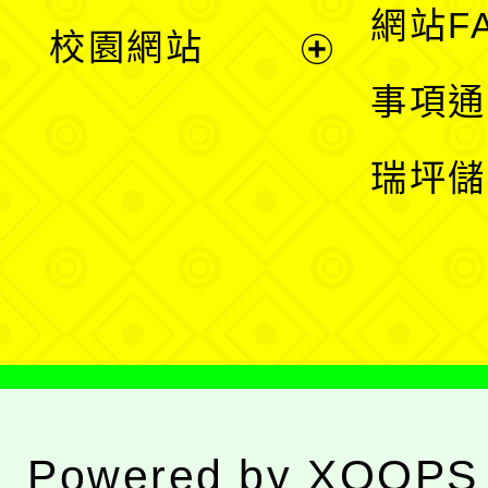
展
網站F
校園網站
開
展
事項通
選
開
瑞坪儲
單
選
單
Powered by
XOOPS