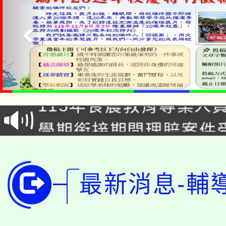
淨零綠生活教案入校路
115年食農教育專業人
會
學期銜接期間理賠案件
程
淨零綠領人才培育課程
學籍身 分審查程序及
公告本校115學年度第1
最新消息-輔
版
「2026金融保險知識
代理(課)教師甄選結果(
桃園市115學年度學生