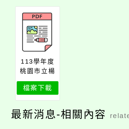
113學年度
桃園市立楊
梅國中秀才
檔案下載
分校參訪活
動計畫
最新消息-相關內容
relat