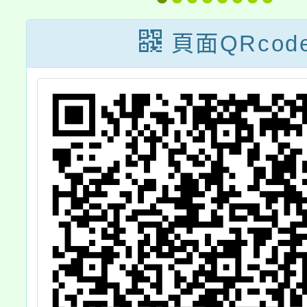
度
營-高中企管營
導暨感
1
(不過夜營隊)，
頁面QRcod
招生中!!