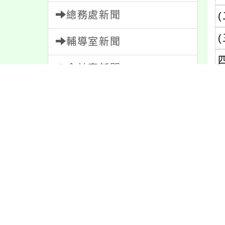
總務處新聞
(
(
輔導室新聞
會計室新聞
人事室新聞
家長會新聞
內
內容標籤
內
課程
151
緊急
2
節日
10
防疫
36
報名
1151