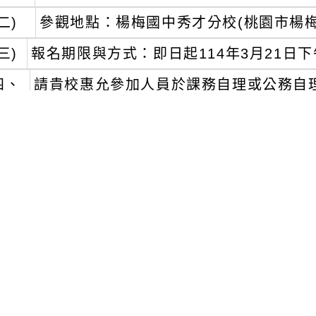
二)
參觀地點：楊梅國中秀才分校(桃園市楊梅
三)
報名期限與方式：即日起114年3月21日下午
四、
請貴校惠允參加人員於課務自理或公務自
五、
檢附活動計畫及報名表。
文可瀏覽群組：
註冊會員
訪客
容附件下載
Download attachment