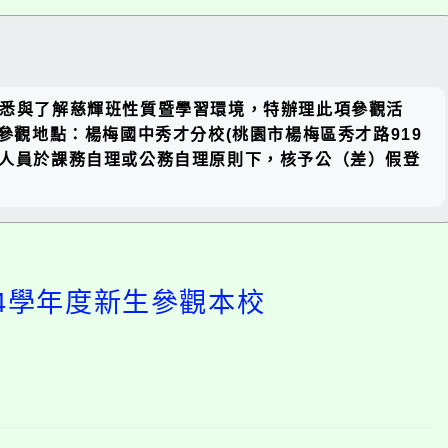
關閉區
知悉與了解慈輝班性質暨學習環境，特辦理此項參觀活
塊
二)參觀地點：楊梅國中秀才分校(桃園市楊梅區秀才路919
允參加人員於課務自理或公務自理原則下，核予公（差）假登
14學年度新生參觀本校
開
啟
上