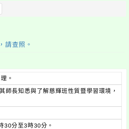
方
區
塊
，請查照。
辦理。
暨其師長知悉與了解慈輝班性質暨學習環境，
時30分至3時30分。