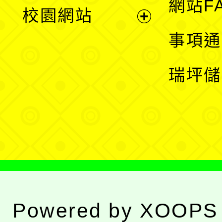
展
網站F
校園網站
開
展
事項通
選
開
瑞坪儲
單
選
單
Powered by
XOOPS