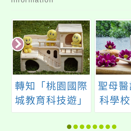
際
聖母醫護管理專
轉知台
」
科學校「115學
育聯盟
學
年度五專線上招
家盟)於
年
生說明會」
月7日(