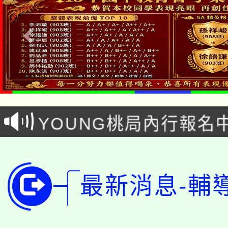
「本色祭」8/29、30
8/21下午1時於龍潭區
場熱烈登場!
YOUNG桃局內行報名
徵才活動。
8月14至27日，桃園
局官網。
115年桃園市運動會8/1
開!
最新消息-輔
桃園市低收入戶享有免
田徑場及游泳池舉行。
大園自造教育及科技中心
視費優惠，中低收入戶