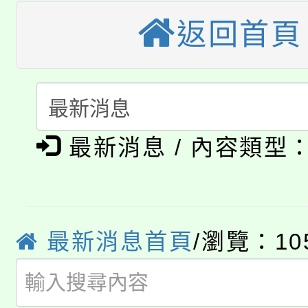
大溪自造教育及科技中心
份教師增能研習
半價優惠，詳情可洽有
返回首頁
淨零綠生活教案入校路
份教師研習
者。
115年食農教育專業人
會
「本色祭」8/29、30
程
最新消息 / 內容類型
8/21下午1時於龍潭區
場熱烈登場!
YOUNG桃局內行報名
徵才活動。
8月14至27日，桃園
局官網。
最新消息首頁
/瀏覽：10
115年桃園市運動會8/1
開!
桃園市低收入戶享有免
田徑場及游泳池舉行。