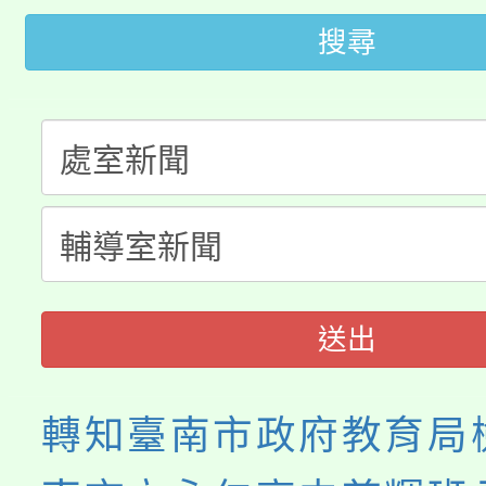
大園自造教育及科技中心
視費優惠，中低收入戶
搜尋
大溪自造教育及科技中心
份教師增能研習
半價優惠，詳情可洽有
淨零綠生活教案入校路
份教師研習
者。
115年食農教育專業人
會
程
送出
轉知臺南市政府教育局