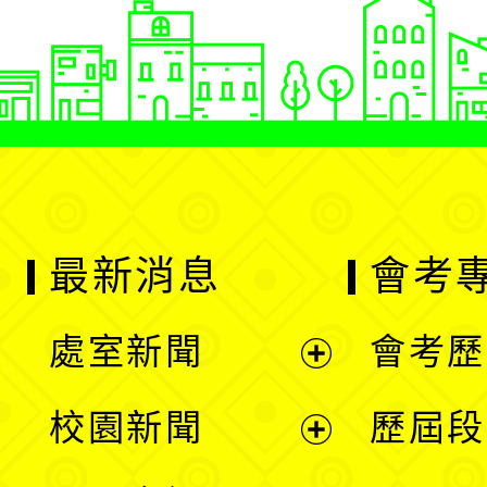
最新消息
會考
處室新聞
會考歷
展
校園新聞
歷屆段
開
展