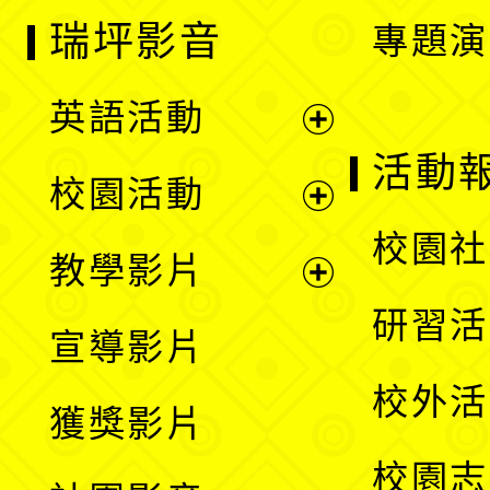
瑞坪影音
專題演
英語活動
展
活動
校園活動
開
展
校園社
教學影片
選
開
展
研習活
宣導影片
單
選
開
校外活
獲獎影片
單
選
校園志