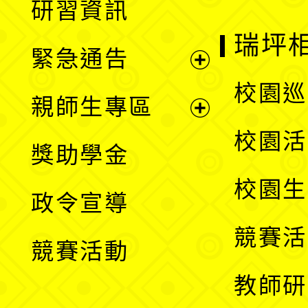
研習資訊
選
開
瑞坪
緊急通告
單
選
展
校園巡
親師生專區
單
開
展
校園活
獎助學金
選
開
校園生
政令宣導
單
選
競賽活
競賽活動
單
教師研