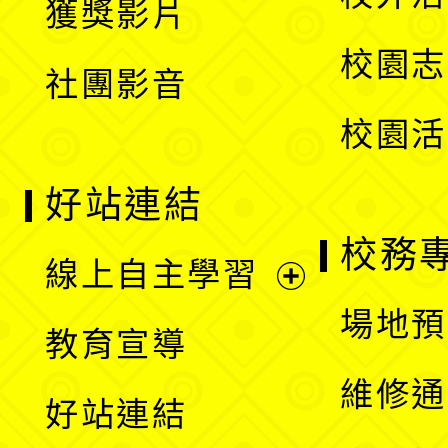
獲獎影片
單
選
校園志
社團影音
單
校園活
好站連結
校務
線上自主學習
展
場地預
教育宣導
開
維修通
好站連結
選