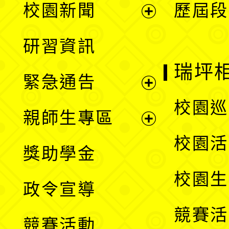
校園新聞
歷屆段
開
展
研習資訊
選
開
瑞坪
緊急通告
單
選
展
校園巡
親師生專區
單
開
展
校園活
獎助學金
選
開
校園生
政令宣導
單
選
競賽活
競賽活動