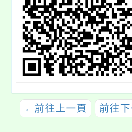
←
前往上一頁
前往下