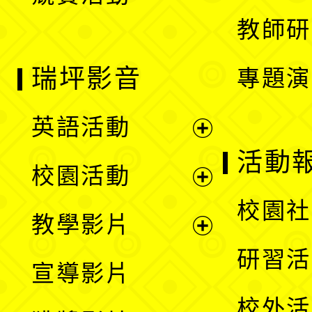
單
教師研
瑞坪影音
專題演
英語活動
展
活動
校園活動
開
展
校園社
教學影片
選
開
展
研習活
宣導影片
單
選
開
校外活