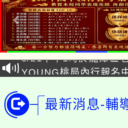
「本色祭」8/29、30
8/21下午1時於龍潭區
場熱烈登場!
YOUNG桃局內行報名
徵才活動。
8月14至27日，桃園
局官網。
115年桃園市運動會8/1
開!
最新消息-輔
桃園市低收入戶享有免
田徑場及游泳池舉行。
大園自造教育及科技中心
視費優惠，中低收入戶