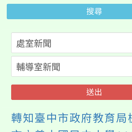
大園自造教育及科技中心
搜尋
視費優惠，中低收入戶
大溪自造教育及科技中心
份教師增能研習
半價優惠，詳情可洽有
淨零綠生活教案入校路
份教師研習
者。
115年食農教育專業人
會
程
送出
轉知臺中市政府教育局