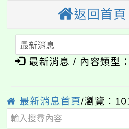
大溪自造教育及科技中心
返回首頁
份教師增能研習
半價優惠，詳情可洽有
淨零綠生活教案入校路
份教師研習
者。
115年食農教育專業人
會
「本色祭」8/29、30
程
最新消息 / 內容類型
8/21下午1時於龍潭區
場熱烈登場!
YOUNG桃局內行報名
徵才活動。
8月14至27日，桃園
局官網。
最新消息首頁
/瀏覽：10
115年桃園市運動會8/1
開!
桃園市低收入戶享有免
田徑場及游泳池舉行。