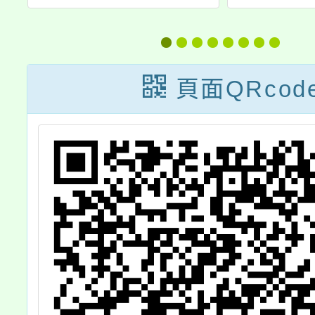
元
場體驗暨入學說
育中心
畫
明會」及校園參
「自癒
」
觀日等活動
理治療
頁面QRcod
展體