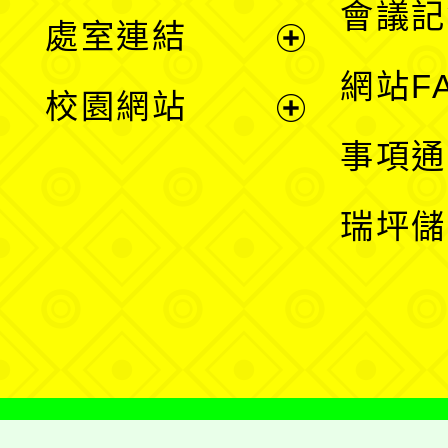
會議記
處室連結
單
展
網站F
校園網站
開
展
事項通
選
開
瑞坪儲
單
選
單