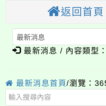
115年食農教育專業人
會
返回首頁
學期銜接期間理賠案件
程
8/21下午1時於龍潭區
學籍身 分審查程序及
YOUNG桃局內行報名
徵才活動。
版
最新消息 / 內容類型
8月14至27日，桃園
局官網。
115年桃園市運動會8/1
開!
桃園市低收入戶享有免
田徑場及游泳池舉行。
最新消息首頁
/瀏覽：36
大園自造教育及科技中心
視費優惠，中低收入戶
大溪自造教育及科技中心
份教師增能研習
半價優惠，詳情可洽有