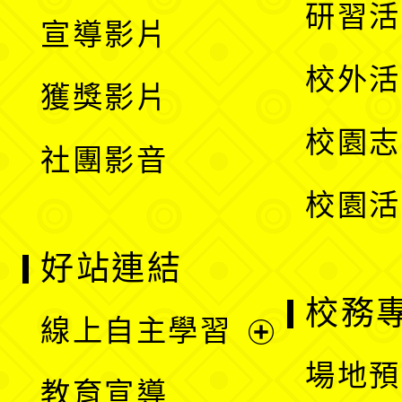
開
展
研習活
宣導影片
單
選
開
校外活
獲獎影片
單
選
校園志
社團影音
單
校園活
好站連結
校務
線上自主學習
展
場地預
教育宣導