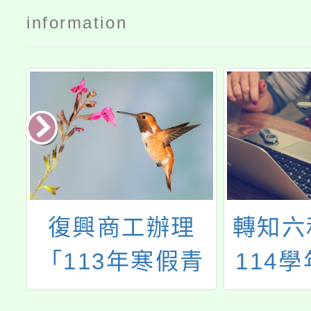
information
教
復興商工辦理
轉知六
資
「113年寒假青
114
少年美術、空
科特色