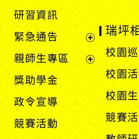
開
展
研習資訊
選
開
瑞坪
緊急通告
單
選
展
校園巡
親師生專區
單
開
展
校園活
獎助學金
選
開
校園生
政令宣導
單
選
競賽活
競賽活動
單