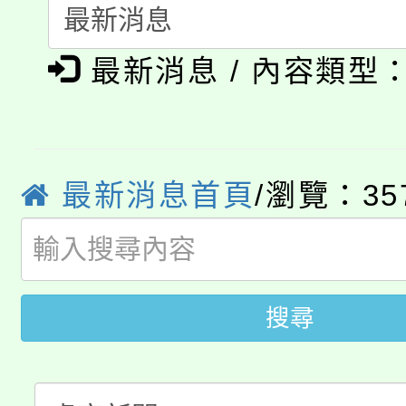
程，歡迎學生輔導中心
學期銜接期間理賠案件
程
心理、諮商輔導、社會
最新消息 / 內容類型
淨零綠領人才培育課程
學籍身 分審查程序及
系所師生報名參加。
公告本校115學年度第1
版
「2026金融保險知識
代理(課)教師甄選結果(
最新消息首頁
/瀏覽：35
桃園市115學年度學生
車」活動
公告本校115學年度第
生本土語及新住民語歌
公告本校115學年度第
代理(課)教師甄選結果(
搜尋
轉知中國文化大學推廣
代理(課)教師甄選結果(
《TA101》溝通分析