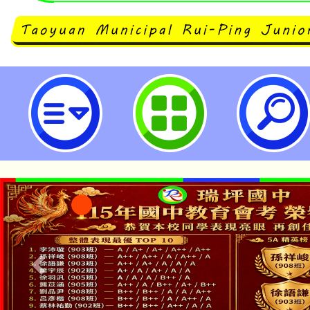
南華大學終身學習學院【心想識成】
生萬法·依識變現課程相關資訊-桃
中學
淨零綠生活教案入校路
115年食農教育專業人
會
學期銜接期間理賠案件
程