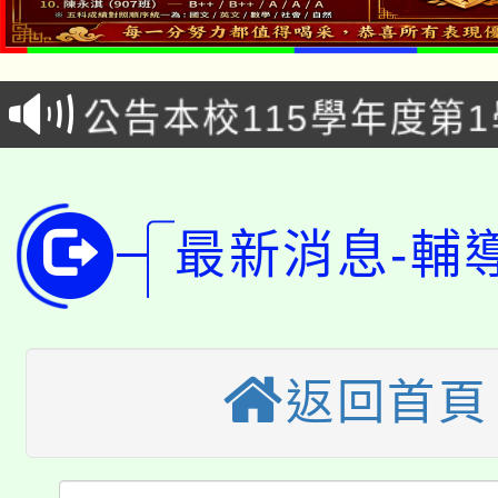
淨零綠領人才培育課程
學籍身 分審查程序及
公告本校115學年度第1
版
「2026金融保險知識
代理(課)教師甄選結果(
桃園市115學年度學生
車」活動
最新消息-輔
公告本校115學年度第
生本土語及新住民語歌
公告本校115學年度第
代理(課)教師甄選結果(
轉知中國文化大學推廣
代理(課)教師甄選結果(
返回首頁
淨零綠生活教案入校路
《TA101》溝通分析
115年食農教育專業人
會