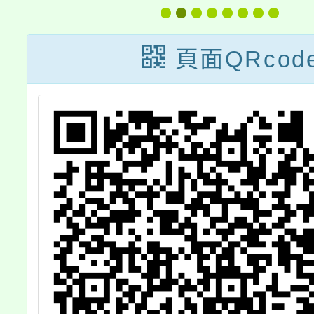
5
間、設計、電繪
群科甄
專
研習營」活動簡
章及
頁面QRcod
討
章
優
韌
」
關
查