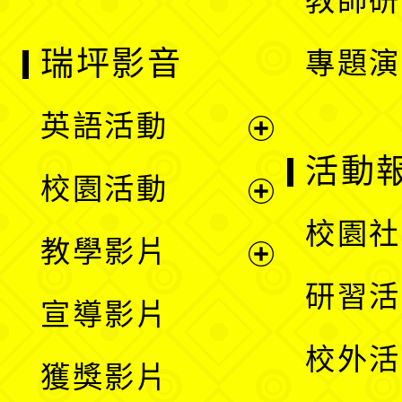
教師研
瑞坪影音
專題演
英語活動
展
活動
校園活動
開
展
校園社
教學影片
選
開
展
研習活
宣導影片
單
選
開
校外活
獲獎影片
單
選