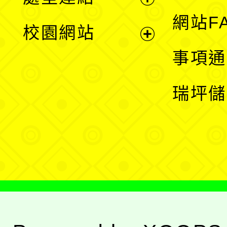
單
展
網站F
校園網站
開
展
事項通
選
開
瑞坪儲
單
選
單