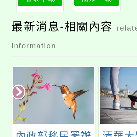
attach1
print
最新消息-相關內容
relat
information
辦
內政部移民署辦
清華大