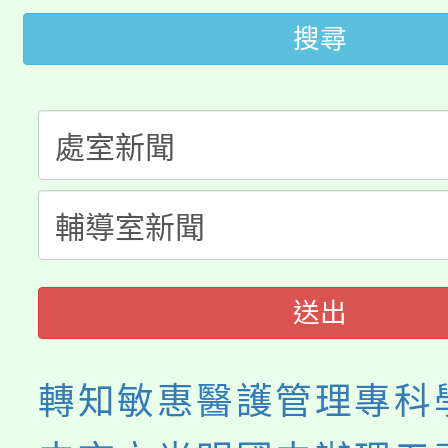
淨零綠生活教案入校路
份教師研習
搜尋
者。
115年食農教育專業人
會
程
送出
轉知敏惠醫護管理專科