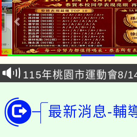
「本色祭」8/29、30
8/21下午1時於龍潭區
場熱烈登場!
YOUNG桃局內行報名
徵才活動。
8月14至27日，桃園
局官網。
115年桃園市運動會8/1
開!
桃園市低收入戶享有免
田徑場及游泳池舉行。
大園自造教育及科技中心
視費優惠，中低收入戶
最新消息-輔
大溪自造教育及科技中心
份教師增能研習
半價優惠，詳情可洽有
淨零綠生活教案入校路
份教師研習