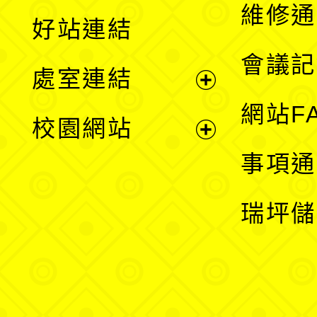
開
維修通
好站連結
選
會議記
處室連結
單
展
網站F
校園網站
開
展
事項通
選
開
瑞坪儲
單
選
單