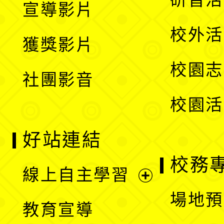
宣導影片
單
選
開
校外活
獲獎影片
單
選
校園志
社團影音
單
校園活
好站連結
校務
線上自主學習
展
場地預
教育宣導