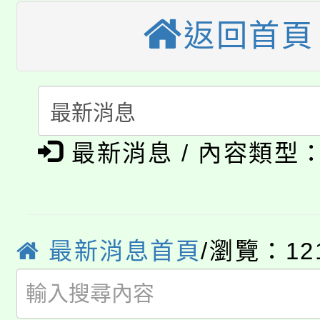
者。
115年食農教育專業人
會
返回首頁
「本色祭」8/29、30
程
8/21下午1時於龍潭區
場熱烈登場!
YOUNG桃局內行報名
徵才活動。
最新消息 / 內容類型
8月14至27日，桃園
局官網。
115年桃園市運動會8/1
開!
桃園市低收入戶享有免
田徑場及游泳池舉行。
最新消息首頁
/瀏覽：12
大園自造教育及科技中心
視費優惠，中低收入戶
大溪自造教育及科技中心
份教師增能研習
半價優惠，詳情可洽有