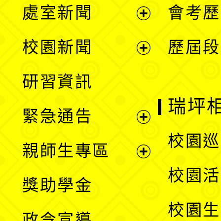
處室新聞
會考歷
展
校園新聞
歷屆段
開
展
研習資訊
選
開
瑞坪
緊急通告
單
選
展
校園巡
親師生專區
單
開
展
校園活
獎助學金
選
開
校園生
政令宣導