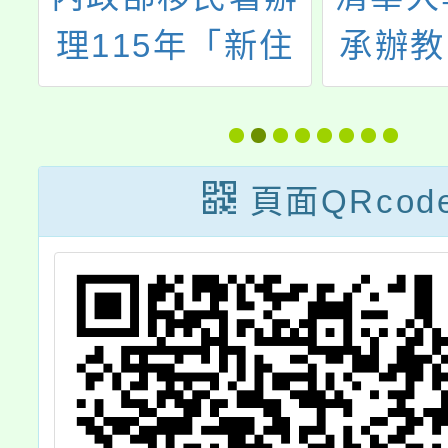
完
理115年「新住
承辦教
源
民數位應用培力
學年「
計畫」免費資訊
科學研
課程一案
育計畫
頁面QRcod
I
招生簡
地
協助公
數學與
資優或
究潛能