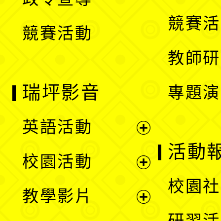
單
選
競賽活
競賽活動
單
教師研
瑞坪影音
專題演
英語活動
展
活動
校園活動
開
展
校園社
教學影片
選
開
展
研習活