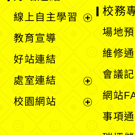
校務
線上自主學習
展
場地預
教育宣導
開
維修通
好站連結
選
會議記
處室連結
單
展
網站F
校園網站
開
展
事項通
選
開