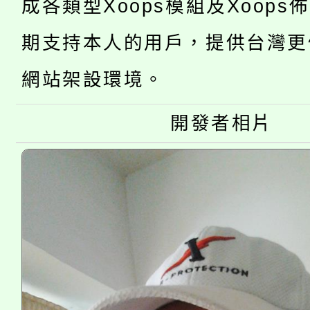
成各類型Xoops模組及Xoops
「2026金融保險知識
代理(課)教師甄選結果(
桃園市115學年度學生
期支持本人的用戶，提供台灣更
車」活動
公告本校115學年度第
網站架設環境。
生本土語及新住民語歌
公告本校115學年度第
代理(課)教師甄選結果(
開發者相片
轉知中國文化大學推廣
代理(課)教師甄選結果(
《TA101》溝通分析
程，歡迎學生輔導中心
心理、諮商輔導、社會
系所師生報名參加。