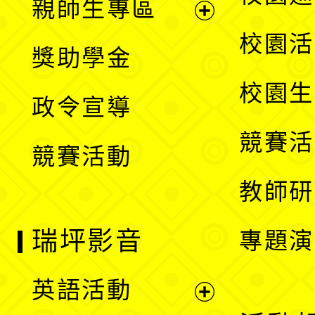
親師生專區
單
開
展
校園活
獎助學金
選
開
校園生
政令宣導
單
選
競賽活
競賽活動
單
教師研
瑞坪影音
專題演
英語活動