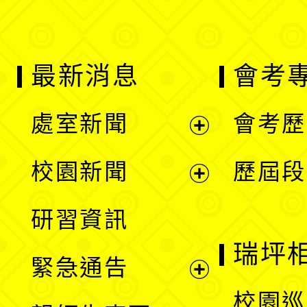
最新消息
會考
處室新聞
會考歷
展
校園新聞
歷屆段
開
展
研習資訊
選
開
瑞坪
緊急通告
單
選
展
校園巡