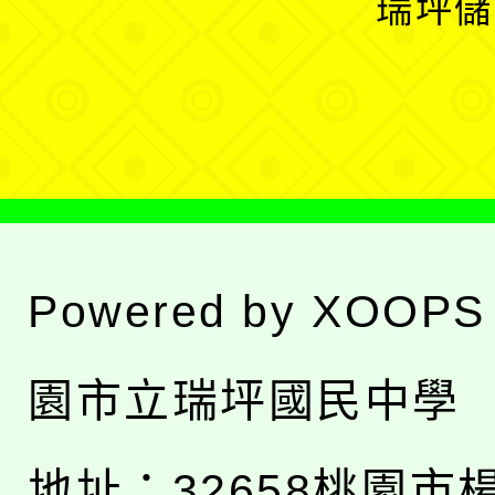
瑞坪儲
單
選
單
Powered by
XOOPS
園市立瑞坪國民中學
地址：
32658桃園市