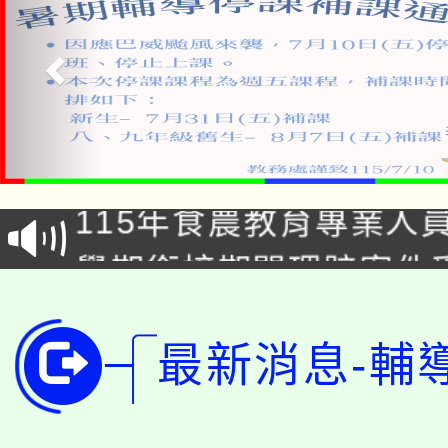
淨零綠生活教案入校路
115年食農教育專業人
會
學期銜接期間理賠案件
程
淨零綠領人才培育課程
學籍身 分審查程序及
最新消息-輔
公告本校115學年度第1
版
「2026金融保險知識
代理(課)教師甄選結果(