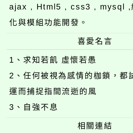
ajax , Html5 , css3 , mysq
化與模組功能開發。
喜愛名言
1、求知若飢 虛懷若愚
2、任何被視為感情的枷鎖，都
運而捕捉指間流逝的風
3、自強不息
相關連結