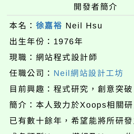
桃園市115學年度學生
車」活動
開發者簡介
公告本校115學年度第
生本土語及新住民語歌
本名：
徐嘉裕
Neil Hsu
公告本校115學年度第
代理(課)教師甄選結果(
出生年份：1976年
轉知中國文化大學推廣
代理(課)教師甄選結果(
現職：網站程式設計師
淨零綠生活教案入校路
《TA101》溝通分析
任職公司：
Neil網站設計工坊
115年食農教育專業人
會
程，歡迎學生輔導中心
目前興趣：程式研究，創意突破
學期銜接期間理賠案件
程
心理、諮商輔導、社會
簡介：本人致力於Xoops相關
淨零綠領人才培育課程
學籍身 分審查程序及
系所師生報名參加。
已有數十餘年，希望能將所研發
公告本校115學年度第1
版