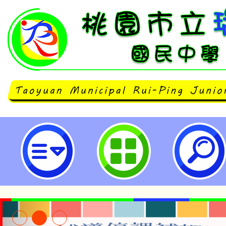
neilrpjhstyc網站設計者：徐嘉裕 N