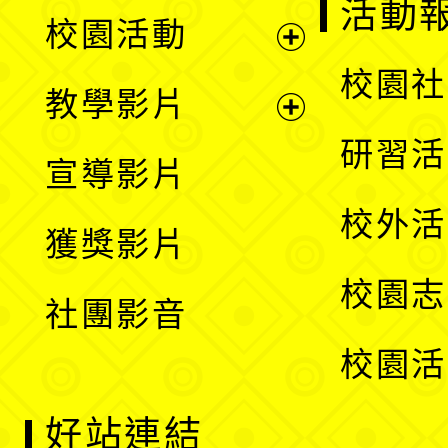
展
活動
校園活動
開
展
校園社
教學影片
選
開
展
研習活
宣導影片
單
選
開
校外活
獲獎影片
單
選
校園志
社團影音
單
校園活
好站連結