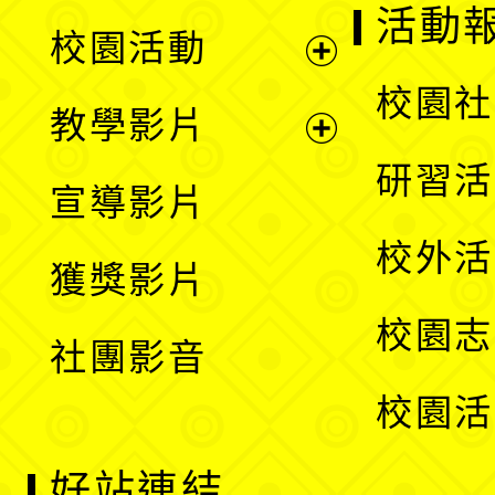
展
活動
校園活動
開
展
校園社
教學影片
選
開
展
研習活
宣導影片
單
選
開
校外活
獲獎影片
單
選
校園志
社團影音
單
校園活
好站連結