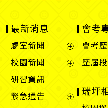
最新消息
會考
處室新聞
會考歷
展
校園新聞
歷屆段
開
展
研習資訊
選
開
瑞坪
緊急通告
單
選
展