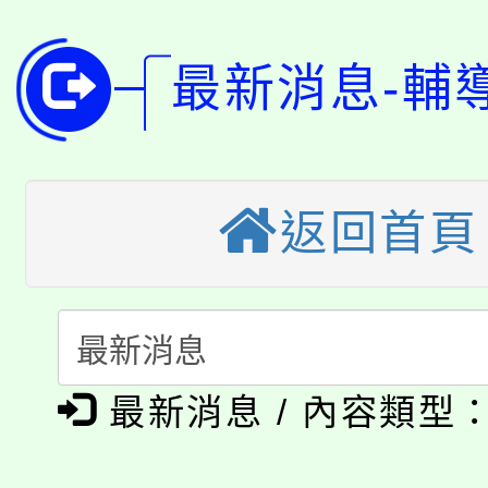
8月14至27日，桃園
局官網。
115年桃園市運動會8/1
最新消息-輔
開!
桃園市低收入戶享有免
田徑場及游泳池舉行。
大園自造教育及科技中心
視費優惠，中低收入戶
返回首頁
大溪自造教育及科技中心
份教師增能研習
半價優惠，詳情可洽有
淨零綠生活教案入校路
份教師研習
者。
公告本校115學年度第1
會
「本色祭」8/29、30
代理(課)教師甄選結果
最新消息 / 內容類型
8/21下午1時於龍潭區
場熱烈登場!
告(尚有缺額)