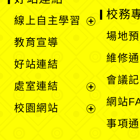
校務
線上自主學習
展
場地預
教育宣導
開
維修通
好站連結
選
會議記
處室連結
單
展
網站F
校園網站
開
展
事項通
選