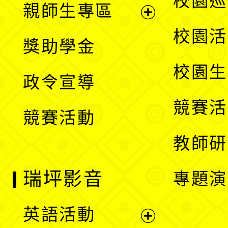
校園巡
親師生專區
單
開
展
校園活
獎助學金
選
開
校園生
政令宣導
單
選
競賽活
競賽活動
單
教師研
瑞坪影音
專題演
英語活動