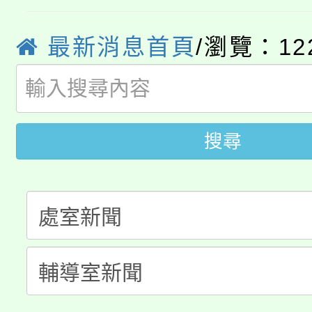
YOUNG桃局內行報名
徵才活動。
最新消息首頁
/瀏覽：12
8月14至27日，桃園
局官網。
115年桃園市運動會8/1
開!
桃園市低收入戶享有免
田徑場及游泳池舉行。
搜尋
大園自造教育及科技中心
視費優惠，中低收入戶
大溪自造教育及科技中心
份教師增能研習
半價優惠，詳情可洽有
淨零綠生活教案入校路
份教師研習
者。
會