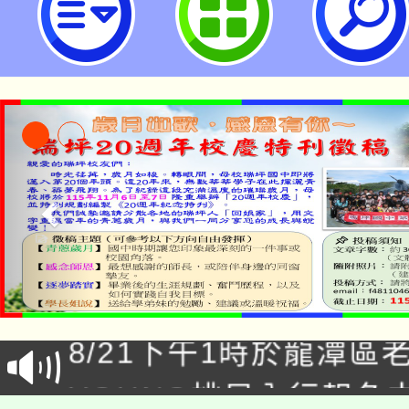
理五專入學管道招生說明會訊息-桃
中學
公告本校115學年度第1
「本色祭」8/29、30
代理(課)教師甄選結果
8/21下午1時於龍潭區
場熱烈登場!
告(尚有缺額)
YOUNG桃局內行報名
徵才活動。