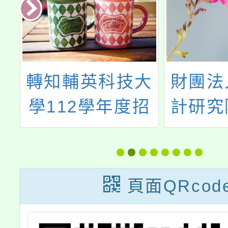
年
轉知輔英科技大
財團法
障
學112學年度招
計研究
導
生宣傳海報
「202
新一代
頁面QRcod