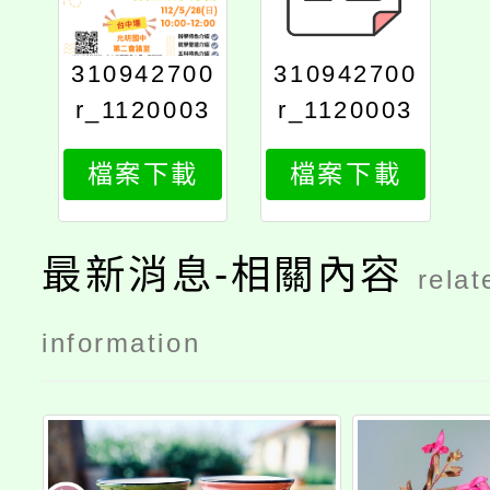
310942700
310942700
r_1120003
r_1120003
467_doc1_
467_doc1_
檔案下載
檔案下載
attach1
print
最新消息-相關內容
relat
information