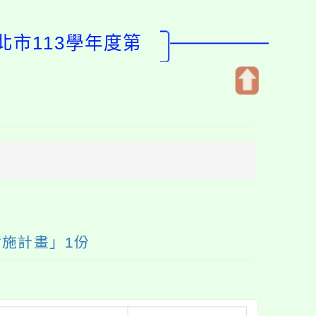
北市113學年度第
開
啟
上
方
區
塊
實施計畫」1份