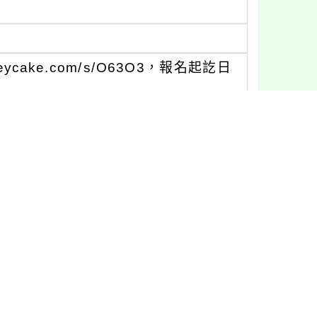
ycake.com/s/O63O3，報名起訖日
聯繫，聯絡電話：02-25714211
話：02-27208889轉1248。