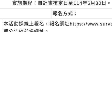
實施期程：自計畫核定日至114年6月30日。
報名方式：
、
本活動採線上報名，報名網址https://www.surve
期公告於前揭網址。
、
本活動免收費用。
、
倘有相關疑問，請與計畫承辦人新興職探中心李小姐
轉607，或洽臺北市政府教育局承辦人王小姐，聯絡電
可瀏覽群組：
註冊會員
訪客
附件下載
Download attachment