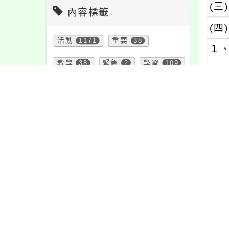
(三)
內容標籤
(四)
活動
1171
重要
38
１
教學
38
緊急
2
學習
109
２
報名
1151
資訊
337
四
防疫
36
課程
151
宣導
274
注意
180
節日
10
公告
1610
內文
特色
6
頁面QRcode
內容