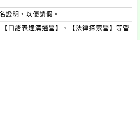
報名證明，以便請假。
、【口語表達溝通營】、【法律探索營】等營
7learn.com.tw，或是私訊粉絲專頁:http