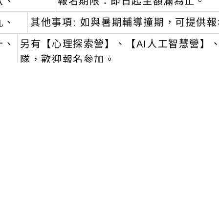
八、
報名期限：即日起至額滿為止。
九、
其他事項: 如與暑期輔導撞期，可提供
十、
另有【心理探索營】、【AI人工智慧營】
隊，歡迎報名參加。
十
有關營隊問題，請洽詢課務中心: service@1
一、
s://www.facebook.com/17learn
文可瀏覽群組：
註冊會員
訪客
容附件下載
Download attachment