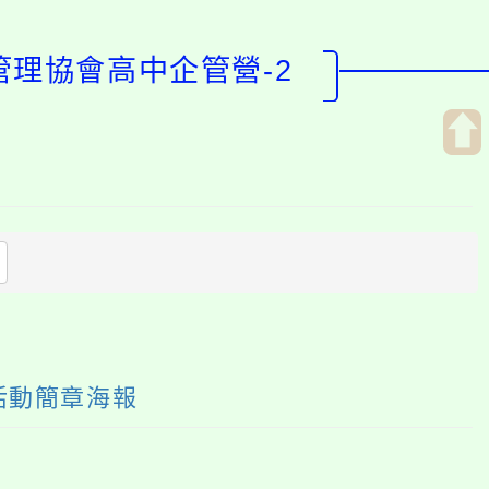
管理協會高中企管營-2
開
啟
上
方
區
塊
活動簡章海報