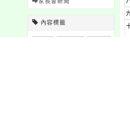
家長會新聞
內容標籤
緊急
2
注意
180
教學
38
防疫
36
報名
1151
特色
6
宣導
274
節日
10
學習
109
課程
151
內
重要
38
活動
1171
資訊
337
公告
1609
內