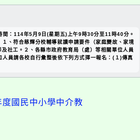
關閉區
間：114年5月9日(星期五)上午9時30分至11時40分。
塊
對象：１、符合慈輝分校輔導就讀申請要件（家庭變故、家境
師及社工。２、各縣市政府教育局（處）等相關單位人員
參加人員請各校自行彙整後依下列方式擇一報名：(１)傳真
學年度國民中小學中介教
開
啟