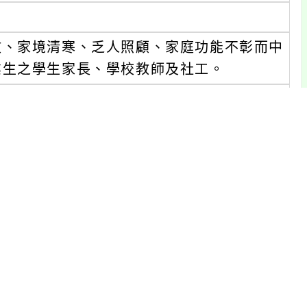
故、家境清寒、乏人照顧、家庭功能不彰而中
業生之學生家長、學校教師及社工。
員均可報名參加。
五)下午5時止。
擇一報名：
4h4rUaXi9A。
老師，（037）676993或（037）667