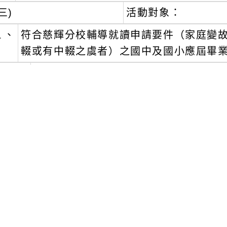
三)
活動對象：
１、
符合慈輝分校輔導就讀申請要件（家庭變
輟或有中輟之虞者）之國中及國小應屆畢
２、
各縣市政府教育局（處）等相關單位人
四)
報名相關資訊：
１、
報名時間：即日起至114年5月2日(星期
２、
參加人員請各校自行彙整後依下列方式
１)
傳真報名：（037）661058。
２)
網路報名：https://forms.gle/G9z246Z
３、
上開資料傳送後請逕與學校承辦人聯繫確認，黃
348。