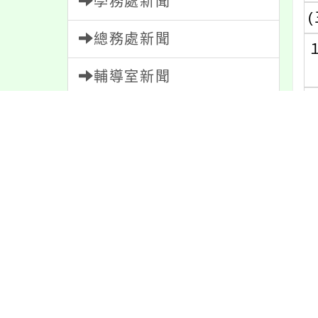
學務處新聞
(
總務處新聞
輔導室新聞
會計室新聞
(
人事室新聞
家長會新聞
(
內容標籤
(
重要
38
課程
152
防疫
36
宣導
274