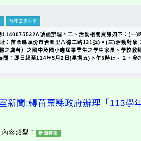
里
瑞坪國民中學
140075532A號函辦理。二、活動相關資訊如下：(一)時
地址：苗栗縣頭份市合興里八德二路131號)。(三)活動
輟之虞者）之國中及國小應屆畢業生之學生家長、學校教
時間：即日起至114年5月2日(星期五)下午5時止。２、
室新聞:轉苗栗縣政府辦理「113
/ 內容類型：
新聞類型