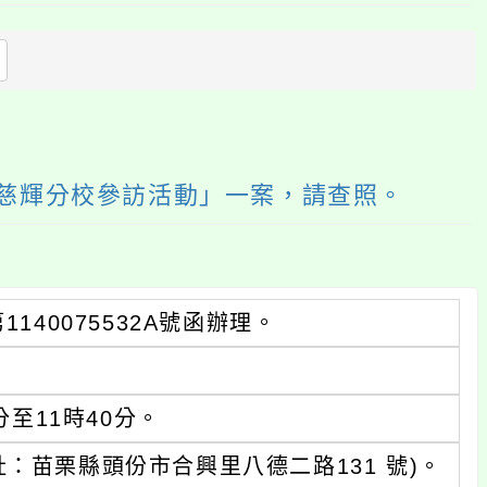
上
方
區
塊
中慈輝分校參訪活動」一案，請查照。
140075532A號函辦理。
分至11時40分。
：苗栗縣頭份市合興里八德二路131 號)。