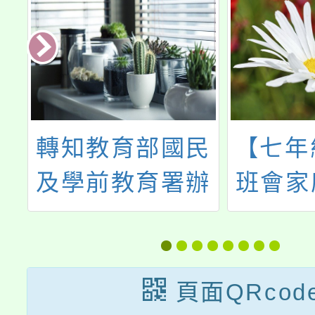
民
【七年級】6/11
公告「
辦
班會家庭教育宣
度桃園
教
導：親子溝通議
礙學生
前
題
安置
別
頁面QRcod