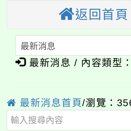
公告本校115學年度第
生本土語及新住民語歌
返回首頁
公告本校115學年度第
代理(課)教師甄選結果(
轉知中國文化大學推廣
代理(課)教師甄選結果(
淨零綠生活教案入校路
《TA101》溝通分析
最新消息 / 內容類型
115年食農教育專業人
會
程，歡迎學生輔導中心
學期銜接期間理賠案件
程
心理、諮商輔導、社會
淨零綠領人才培育課程
學籍身 分審查程序及
系所師生報名參加。
最新消息首頁
/瀏覽：35
公告本校115學年度第1
版
「2026金融保險知識
代理(課)教師甄選結果(