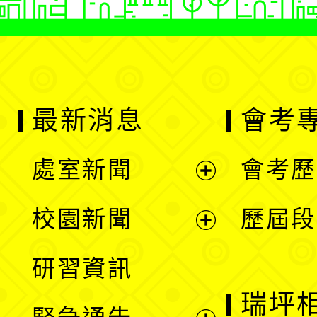
最新消息
會考
處室新聞
會考歷
展
校園新聞
歷屆段
開
展
研習資訊
選
開
瑞坪