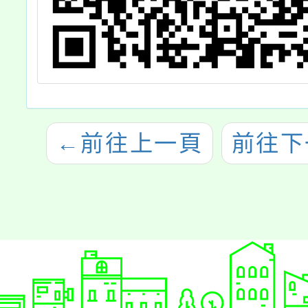
←
前往上一頁
前往下