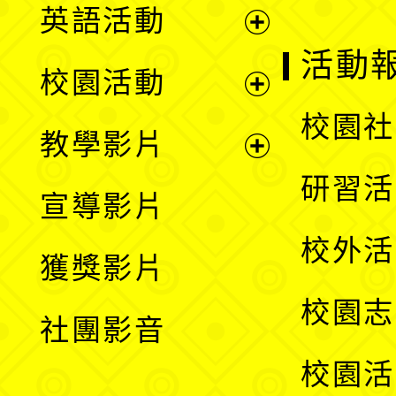
英語活動
展
活動
校園活動
開
展
校園社
教學影片
選
開
展
研習活
宣導影片
單
選
開
校外活
獲獎影片
單
選
校園志
社團影音
單
校園活