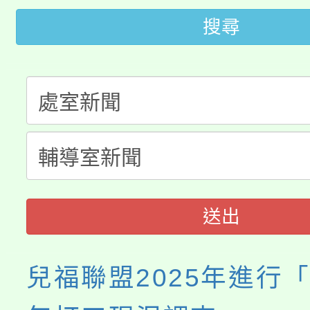
桃園市115學年度學生
車」活動
搜尋
公告本校115學年度第
生本土語及新住民語歌
公告本校115學年度第
代理(課)教師甄選結果(
轉知中國文化大學推廣
代理(課)教師甄選結果(
《TA101》溝通分析
程，歡迎學生輔導中心
送出
心理、諮商輔導、社會
系所師生報名參加。
兒福聯盟2025年進行