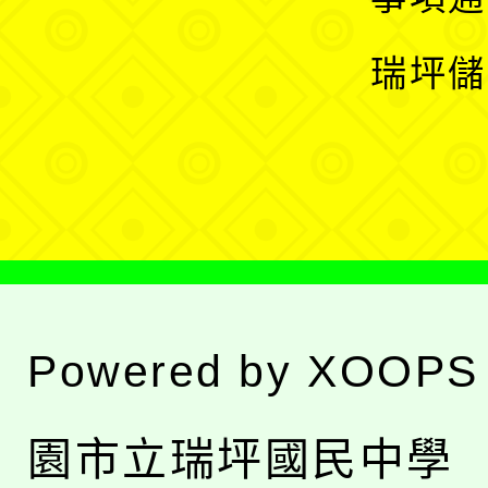
選
開
瑞坪儲
單
選
單
Powered by
XOOPS
園市立瑞坪國民中學