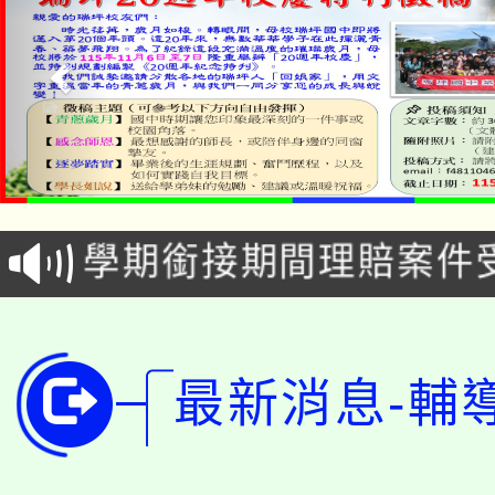
淨零綠生活教案入校路
115年食農教育專業人
會
學期銜接期間理賠案件
程
淨零綠領人才培育課程
學籍身 分審查程序及
公告本校115學年度第1
版
最新消息-輔
「2026金融保險知識
代理(課)教師甄選結果(
桃園市115學年度學生
車」活動