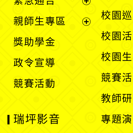
緊急通告
單
選
展
校園巡
親師生專區
單
開
展
校園活
獎助學金
選
開
校園生
政令宣導
單
選
競賽活
競賽活動
單
教師研
瑞坪影音
專題演