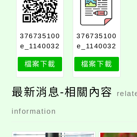
376735100
376735100
e_1140032
e_1140032
511_attach
511_print
檔案下載
檔案下載
1
最新消息-相關內容
relat
information