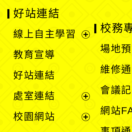
好站連結
校務
線上自主學習
展
場地預
教育宣導
開
維修通
好站連結
選
會議記
處室連結
單
展
網站F
校園網站
開
展
事項通