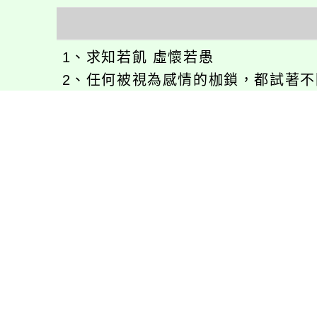
1、求知若飢 虛懷若愚
2、任何被視為感情的枷鎖，都試著
3、自強不息
徐嘉裕(Neil Hsu)的工作心得網誌!
徐嘉裕 Neil hsu粉絲團
E-MAIL：
b168168tw@gmail.com