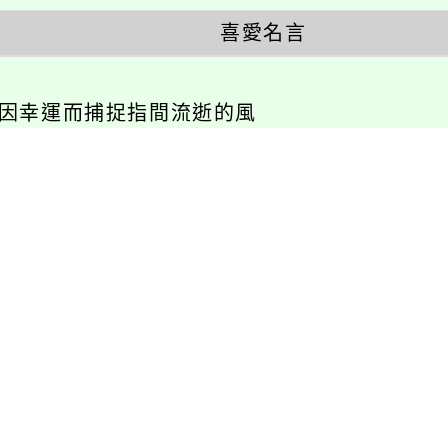
喜愛名言
不因幸運而捕捉指間流逝的風
相關連結