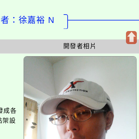
設計者：徐嘉裕 N
開發者相片
開
啟
上
方
區
塊
發成各
站架設