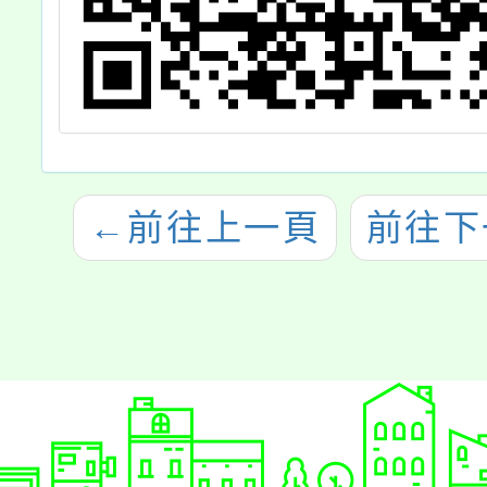
←
前往上一頁
前往下