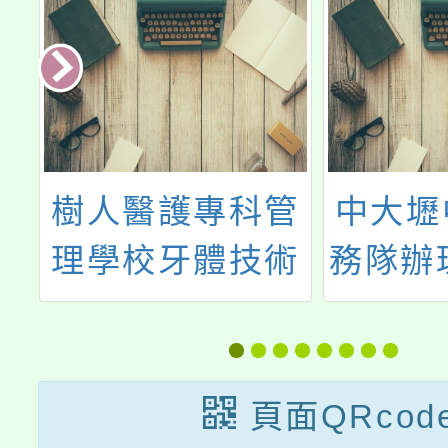
科
樹人醫護專科管
中大壢
年
理學校牙體技術
務隊辦理
科辦理「115年
夏季
度五專入學管道
說明暨產業探索
頁面QRcod