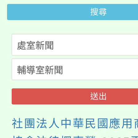
田徑場及游泳池舉行。
搜尋
大園自造教育及科技中心
視費優惠，中低收入戶
大溪自造教育及科技中心
份教師增能研習
半價優惠，詳情可洽有
淨零綠生活教案入校路
份教師研習
者。
115年食農教育專業人
會
程
送出
社團法人中華民國應用