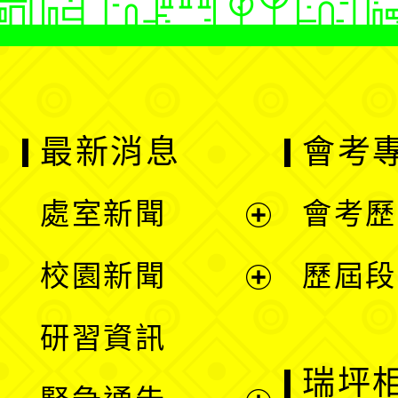
最新消息
會考
處室新聞
會考歷
展
校園新聞
歷屆段
開
展
研習資訊
選
開
瑞坪