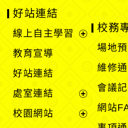
好站連結
校務
線上自主學習
展
場地預
教育宣導
開
維修通
好站連結
選
會議記
處室連結
單
展
網站F
校園網站
開
展
事項通