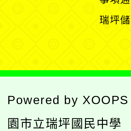
選
開
瑞坪儲
單
選
單
Powered by
XOOPS
園市立瑞坪國民中學