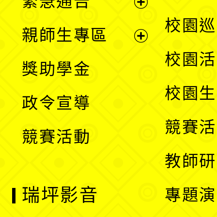
緊急通告
單
選
展
校園巡
親師生專區
單
開
展
校園活
獎助學金
選
開
校園生
政令宣導
單
選
競賽活
競賽活動
單
教師研
瑞坪影音
專題演