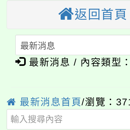
大溪自造教育及科技中心
返回首頁
份教師增能研習
半價優惠，詳情可洽有
淨零綠生活教案入校路
份教師研習
者。
115年食農教育專業人
會
「本色祭」8/29、30
程
最新消息 / 內容類型
8/21下午1時於龍潭區
場熱烈登場!
YOUNG桃局內行報名
徵才活動。
8月14至27日，桃園
局官網。
最新消息首頁
/瀏覽：37
115年桃園市運動會8/1
開!
桃園市低收入戶享有免