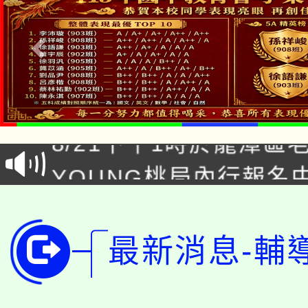
「本色祭」8/29、30
8/21下午1時於龍潭區
場熱烈登場!
YOUNG桃局內行報名
徵才活動。
8月14至27日，桃園
局官網。
115年桃園市運動會8/1
開!
最新消息-輔
桃園市低收入戶享有免
田徑場及游泳池舉行。
大園自造教育及科技中心
視費優惠，中低收入戶