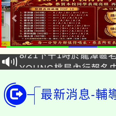
「本色祭」8/29、30
8/21下午1時於龍潭區
場熱烈登場!
YOUNG桃局內行報名
徵才活動。
8月14至27日，桃園
局官網。
115年桃園市運動會8/1
開!
最新消息-輔
桃園市低收入戶享有免
田徑場及游泳池舉行。