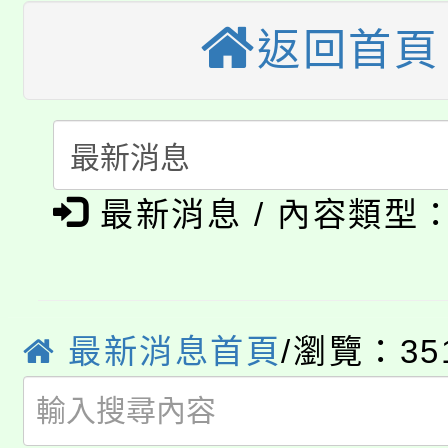
大園自造教育及科技中心
視費優惠，中低收入戶
返回首頁
大溪自造教育及科技中心
份教師增能研習
半價優惠，詳情可洽有
淨零綠生活教案入校路
份教師研習
者。
115年食農教育專業人
會
「本色祭」8/29、30
程
最新消息 / 內容類型
8/21下午1時於龍潭區
場熱烈登場!
YOUNG桃局內行報名
徵才活動。
8月14至27日，桃園
最新消息首頁
/瀏覽：35
局官網。
115年桃園市運動會8/1
開!