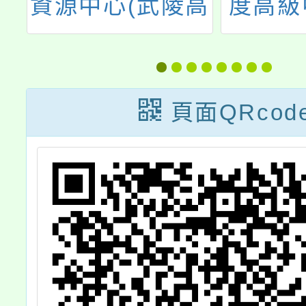
國
資源中心(武陵高
度高級
源
中)辦理本市112
藝術才
學年度第1學期
招生甄
學
資優學生家長親
合分
頁面QRcod
」
職教育講座「駕
馭人工智慧，需
有智慧的孩子」
歡迎踴躍參加。