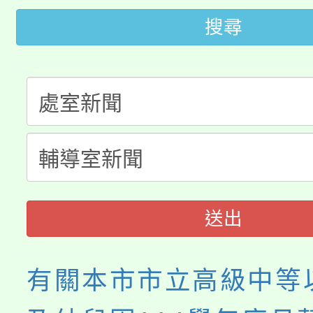
桃園市低收入戶享有免
田徑場及游泳池舉行。
搜尋
大園自造教育及科技中心
視費優惠，中低收入戶
大溪自造教育及科技中心
份教師增能研習
半價優惠，詳情可洽有
淨零綠生活教案入校路
份教師研習
者。
115年食農教育專業人
會
程
送出
有關本市市立高級中等