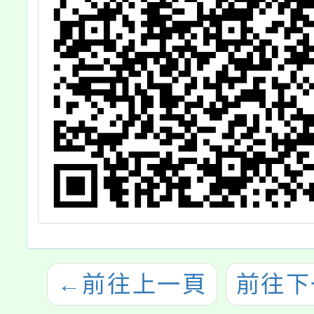
←
前往上一頁
前往下