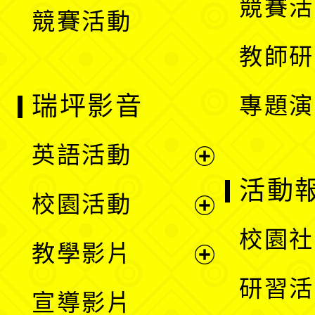
競賽活
競賽活動
單
教師研
瑞坪影音
專題演
英語活動
展
活動
校園活動
開
展
校園社
教學影片
選
開
展
研習活
宣導影片
單