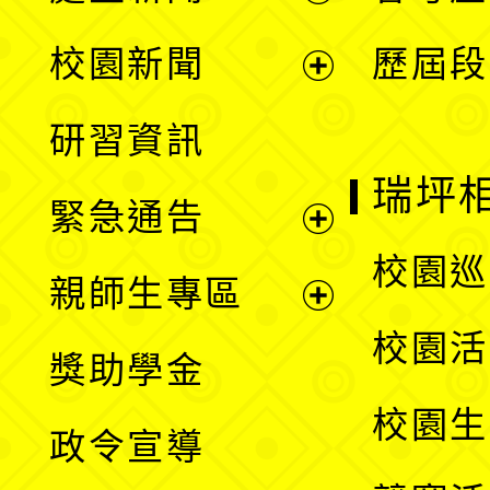
展
校園新聞
歷屆段
開
展
研習資訊
選
開
瑞坪
緊急通告
單
選
展
校園巡
親師生專區
單
開
展
校園活
獎助學金
選
開
校園生
政令宣導
單
選