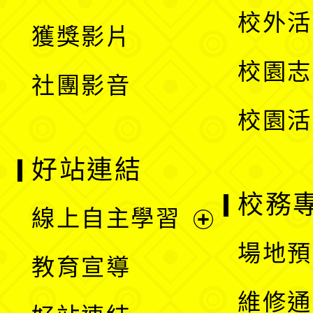
選
開
校外活
獲獎影片
單
選
校園志
社團影音
單
校園活
好站連結
校務
線上自主學習
展
場地預
教育宣導
開
維修通