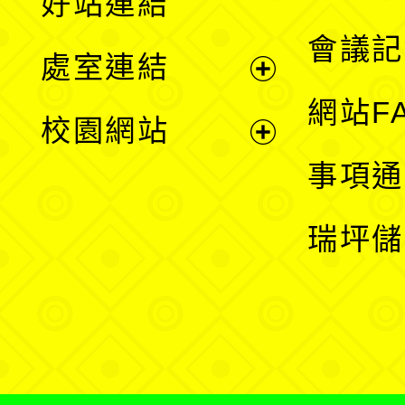
好站連結
選
會議記
處室連結
單
展
網站F
校園網站
開
展
事項通
選
開
瑞坪儲
單
選
單