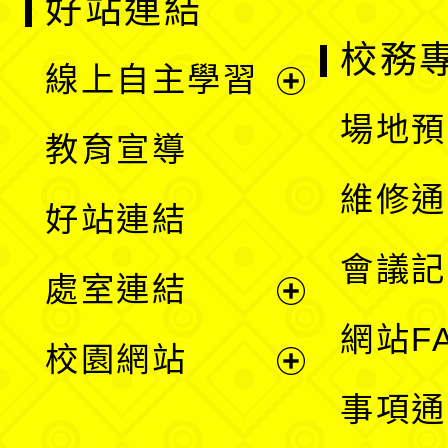
好站連結
校務
線上自主學習
展
場地預
教育宣導
開
維修通
好站連結
選
會議記
處室連結
單
展
網站F
校園網站
開
展
事項通