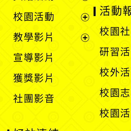
展
活動
校園活動
開
展
校園社
教學影片
選
開
展
研習活
宣導影片
單
選
開
校外活
獲獎影片
單
選
校園志
社團影音
單
校園活