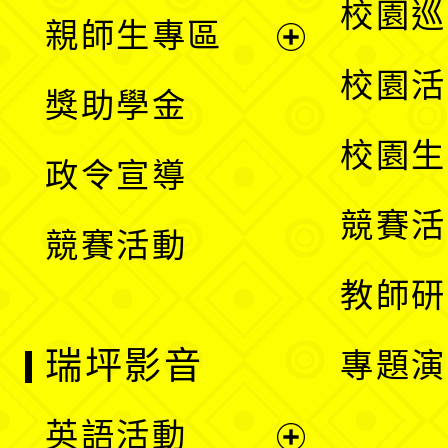
展
校園巡
親師生專區
單
開
展
校園活
獎助學金
選
開
校園生
政令宣導
單
選
競賽活
競賽活動
單
教師研
瑞坪影音
專題演
英語活動