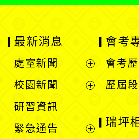
最新消息
會考
處室新聞
會考歷
展
校園新聞
歷屆段
開
展
研習資訊
選
開
瑞坪
緊急通告
單
選