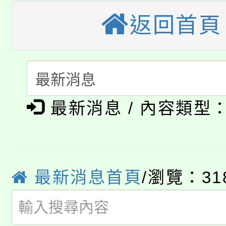
大溪自造教育及科技中心
份教師增能研習
半價優惠，詳情可洽有
返回首頁
淨零綠生活教案入校路
份教師研習
者。
115年食農教育專業人
會
「本色祭」8/29、30
程
最新消息 / 內容類型
8/21下午1時於龍潭區
場熱烈登場!
YOUNG桃局內行報名
徵才活動。
8月14至27日，桃園
局官網。
最新消息首頁
/瀏覽：31
115年桃園市運動會8/1
開!
桃園市低收入戶享有免
田徑場及游泳池舉行。