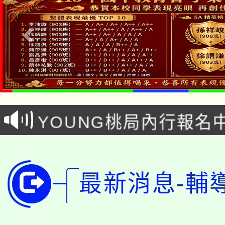
「本色祭」8/29、30
8/21下午1時於龍潭區
場熱烈登場!
YOUNG桃局內行報名
徵才活動。
8月14至27日，桃園
局官網。
115年桃園市運動會8/1
開!
最新消息-輔
桃園市低收入戶享有免
田徑場及游泳池舉行。
大園自造教育及科技中心
視費優惠，中低收入戶