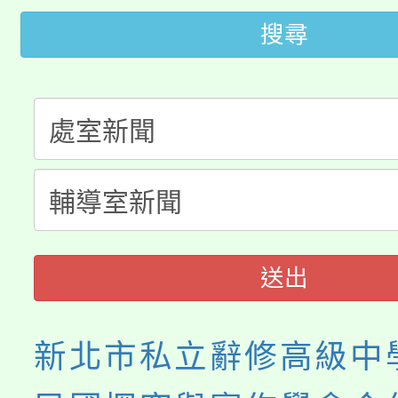
大園自造教育及科技中心
視費優惠，中低收入戶
搜尋
大溪自造教育及科技中心
份教師增能研習
半價優惠，詳情可洽有
淨零綠生活教案入校路
份教師研習
者。
115年食農教育專業人
會
程
送出
新北市私立辭修高級中