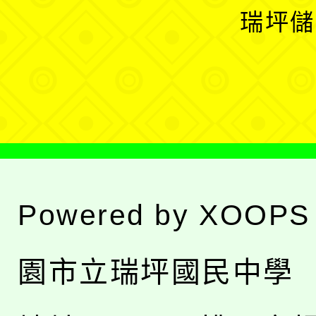
選
開
瑞坪儲
單
選
單
Powered by
XOOPS
園市立瑞坪國民中學