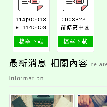
114p00013
0003823_
9_1140003
辭修高中國
823_att_pr
科會活動計
檔案下載
檔案下載
int
畫2025公函
版_250525
_173359
最新消息-相關內容
relat
information