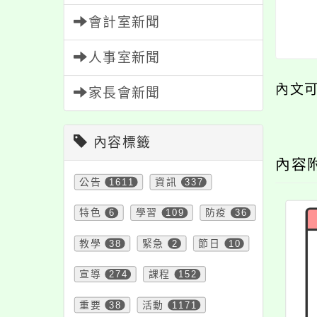
會計室新聞
人事室新聞
內文
家長會新聞
內容標籤
內容
公告
1611
資訊
337
特色
6
學習
109
防疫
36
教學
38
緊急
2
節日
10
宣導
274
課程
152
重要
38
活動
1171