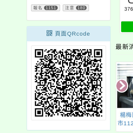
報名
1151
注意
180
37
頁面QRcode
最新
關桃園市政府家庭
轉知方曙商工113學年
楊梅
育中心服務資源資
度國中技職技藝發展
市1
，歡迎家長多多運
探索營活動
職員