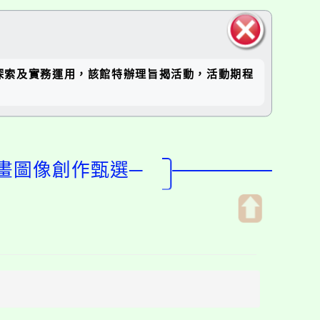
關閉區
職涯探索及實務運用，該館特辦理旨揭活動，活動期程
塊
漫畫圖像創作甄選─
開
啟
上
方
區
塊