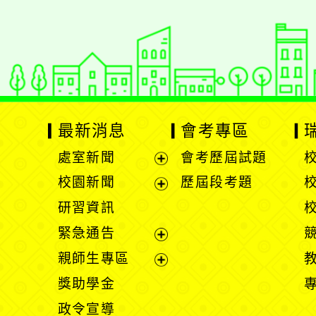
Xoops版本：
XOOPS
Xoops
網站設計
：
N
Xoops網站設計者：
最新消息
會考專區
處室新聞
會考歷屆試題
展
校園新聞
歷屆段考題
開
展
研習資訊
選
開
緊急通告
單
選
展
親師生專區
單
開
展
獎助學金
選
開
政令宣導
單