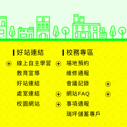
好站連結
校務專區
線上自主學習
場地預約
展
展
教育宣導
維修通報
開
開
好站連結
會議記錄
選
選
展
處室連結
網站FAQ
單
單
開
展
展
校園網站
事項通報
選
開
開
展
瑞坪儲蓄專戶
單
選
選
開
單
單