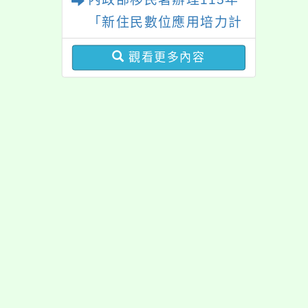
「親密關係工作坊」、
活動
「新住民數位應用培力計
「祖孫樂淘桃創意照片徵
畫」免費資訊課程一案
件活動」海報各1份
觀看更多內容
佈景版本：
neilrpjh
適用瀏覽器：Edge、Goo