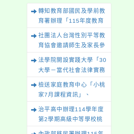
用。
研習
轉知教育部國民及學前教
教師
育署辦理「115年度教育
理員
部國民及學前教育署辦理
社團法人台灣性別平等教
性別平等教育建置課程與
育協會邀請師生及家長參
教學人才庫實施計畫」一
與「幸符製造所：與同志
法學院開設實踐大學「30
案， 請鼓勵校內教師踴
青少年一起長大」互動式
大學－當代社會法律實務
躍提出申請，請查照。
展覽，歡迎參觀。
與應用學分學程專班」招
檢送家庭教育中心「小桃
生文宣
家7月課程資訊」、
「HELLO新鮮人」、
治平高中辦理114學年度
「數位教養練習題」、
第2學期高級中等學校桃
「青少年家長讀書會」、
三區適性入學博覽會體驗
內政部移民署辦理115年