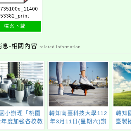
6735100e_11400
53382_print
檔案下載
消息-相關內容
related information
國小辦理「桃園
轉知南臺科技大學112
轉知
12年度加強各校教
年3月11日(星期六)辦
臺製播
及家長特教知能
理「數位設計學院
月之