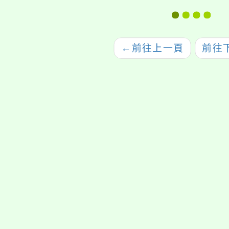
」，請鼓勵所屬
OPEN DAY五系聯合
目特
、家長及教師助
開放日：一日大學生
出日
踴躍報名參加。
體驗活動」
←
前往上一頁
前往