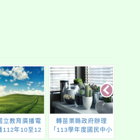
國立教育廣播電
轉苗栗縣政府辦理
本校於
112年10至12
「113學年度國民中小
7:3
「特別的愛」節
學中介教育措施實施
座：