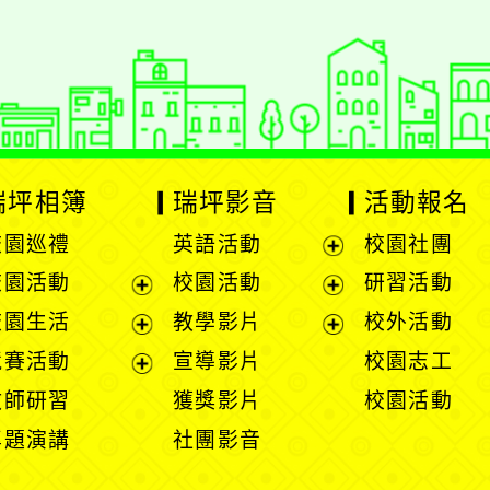
 2.5.11
網站語系：zh-TW
eil網站設計工坊
徐嘉裕 Neil hsu
瑞坪相簿
瑞坪影音
活動報名
校園巡禮
英語活動
校園社團
展
校園活動
校園活動
研習活動
開
展
展
校園生活
教學影片
校外活動
選
開
開
展
展
競賽活動
宣導影片
校園志工
單
選
選
開
開
展
教師研習
獲獎影片
校園活動
單
單
選
選
開
專題演講
社團影音
單
單
選
單