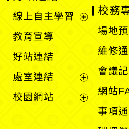
校務
線上自主學習
展
場地預
教育宣導
開
維修通
好站連結
選
會議記
處室連結
單
展
網站F
校園網站
開
展
事項通
選
開