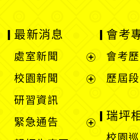
最新消息
會考
處室新聞
會考歷
展
校園新聞
歷屆段
開
展
研習資訊
選
開
瑞坪
緊急通告
單
選
展
校園巡