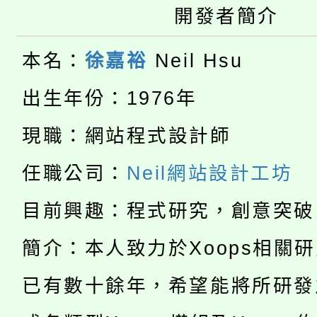
桃園市115學年度學生
開發者簡介
車」活動
公告本校115學年度第
生本土語及新住民語歌
本名：
徐嘉裕
Neil Hsu
公告本校115學年度第
代理(課)教師甄選結果(
出生年份：1976年
轉知中國文化大學推廣
代理(課)教師甄選結果(
現職：網站程式設計師
淨零綠生活教案入校路
《TA101》溝通分析
任職公司：
Neil網站設計工坊
115年食農教育專業人
會
程，歡迎學生輔導中心
目前興趣：程式研究，創意突破
學期銜接期間理賠案件
程
心理、諮商輔導、社會
簡介：本人致力於Xoops相關
淨零綠領人才培育課程
學籍身 分審查程序及
系所師生報名參加。
已有數十餘年，希望能將所研發
公告本校115學年度第1
版