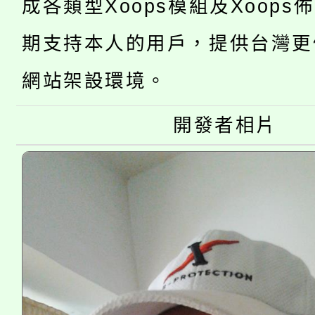
成各類型Xoops模組及Xoops
「2026金融保險知識
代理(課)教師甄選結果(
期支持本人的用戶，提供台灣更
桃園市115學年度學生
車」活動
網站架設環境。
公告本校115學年度第
生本土語及新住民語歌
公告本校115學年度第
代理(課)教師甄選結果(
開發者相片
轉知中國文化大學推廣
代理(課)教師甄選結果(
《TA101》溝通分析
程，歡迎學生輔導中心
心理、諮商輔導、社會
系所師生報名參加。