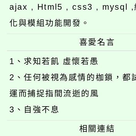
ajax , Html5 , css3 , mysq
化與模組功能開發。
喜愛名言
1、求知若飢 虛懷若愚
2、任何被視為感情的枷鎖，都
運而捕捉指間流逝的風
3、自強不息
相關連結