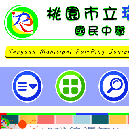
neilrpjhstyc網站設計者：徐嘉裕 N