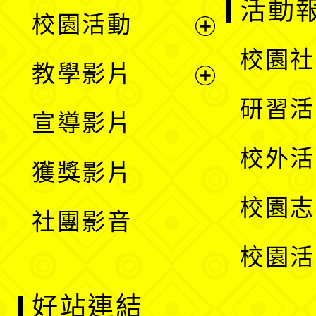
展
活動
校園活動
開
展
校園社
教學影片
選
開
展
研習活
宣導影片
單
選
開
校外活
獲獎影片
單
選
校園志
社團影音
單
校園活
好站連結