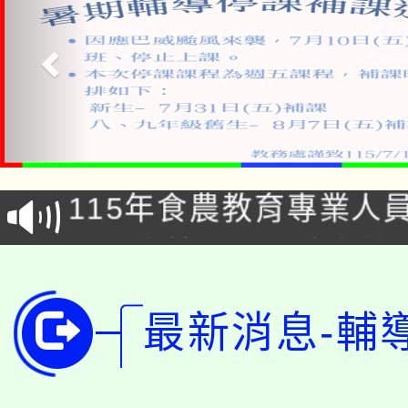
淨零綠生活教案入校路
115年食農教育專業人
會
學期銜接期間理賠案件
程
淨零綠領人才培育課程
學籍身 分審查程序及
最新消息-輔
公告本校115學年度第1
版
「2026金融保險知識
代理(課)教師甄選結果(