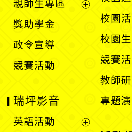
親師生專區
單
開
展
校園活
獎助學金
選
開
校園生
政令宣導
單
選
競賽活
競賽活動
單
教師研
瑞坪影音
專題演
英語活動