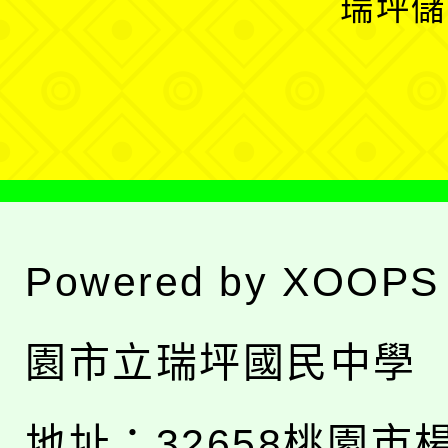
瑞坪儲
單
選
單
Powered by
XOOPS
園市立瑞坪國民中學
地址：
32658桃園市