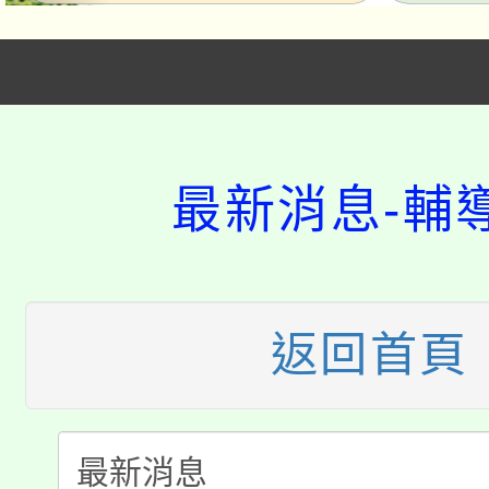
「本色祭」8/29、30
8/21下午1時於龍潭區
場熱烈登場!
最新消息-輔
YOUNG桃局內行報名
徵才活動。
8月14至27日，桃園
局官網。
115年桃園市運動會8/1
開!
返回首頁
桃園市低收入戶享有免
田徑場及游泳池舉行。
大園自造教育及科技中心
視費優惠，中低收入戶