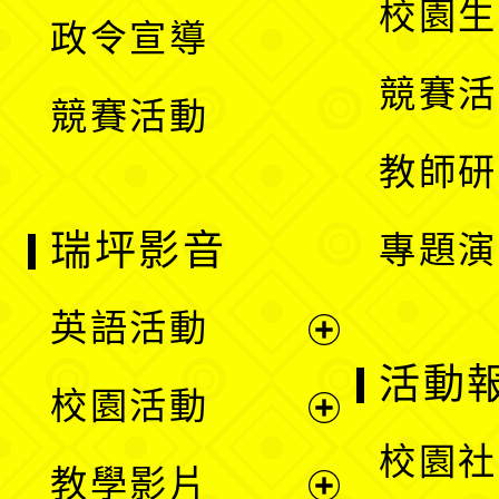
校園生
政令宣導
單
選
競賽活
競賽活動
單
教師研
瑞坪影音
專題演
英語活動
展
活動
校園活動
開
展
校園社
教學影片