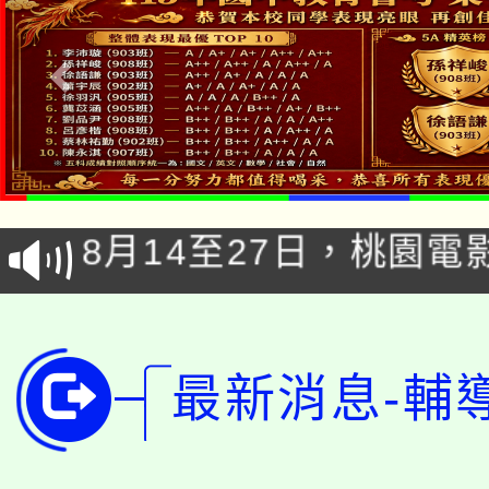
「本色祭」8/29、30
8/21下午1時於龍潭區
場熱烈登場!
YOUNG桃局內行報名
徵才活動。
8月14至27日，桃園
局官網。
115年桃園市運動會8/1
開!
桃園市低收入戶享有免
田徑場及游泳池舉行。
最新消息-輔
大園自造教育及科技中心
視費優惠，中低收入戶
大溪自造教育及科技中心
份教師增能研習
半價優惠，詳情可洽有