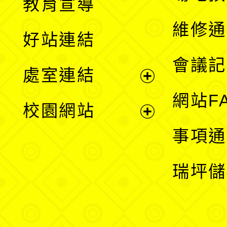
教育宣導
開
維修通
好站連結
選
會議記
處室連結
單
展
網站F
校園網站
開
展
事項通
選
開
瑞坪儲
單
選
單