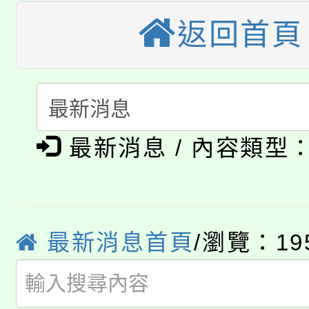
淨零綠生活教案入校路
份教師研習
者。
返回首頁
115年食農教育專業人
會
「本色祭」8/29、30
程
8/21下午1時於龍潭區
場熱烈登場!
最新消息 / 內容類型
YOUNG桃局內行報名
徵才活動。
8月14至27日，桃園
局官網。
115年桃園市運動會8/1
開!
最新消息首頁
/瀏覽：19
桃園市低收入戶享有免
田徑場及游泳池舉行。
大園自造教育及科技中心
視費優惠，中低收入戶