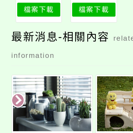
268_attach
268_print
檔案下載
檔案下載
1
最新消息-相關內容
relat
information