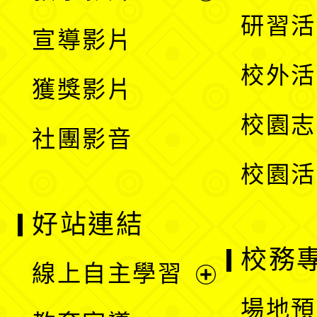
選
開
展
研習活
宣導影片
單
選
開
校外活
獲獎影片
單
選
校園志
社團影音
單
校園活
好站連結
校務
線上自主學習
展
場地預