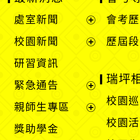
處室新聞
會考歷
展
校園新聞
歷屆段
開
展
研習資訊
選
開
瑞坪
緊急通告
單
選
展
校園巡
親師生專區
單
開
展
校園活
獎助學金
選
開