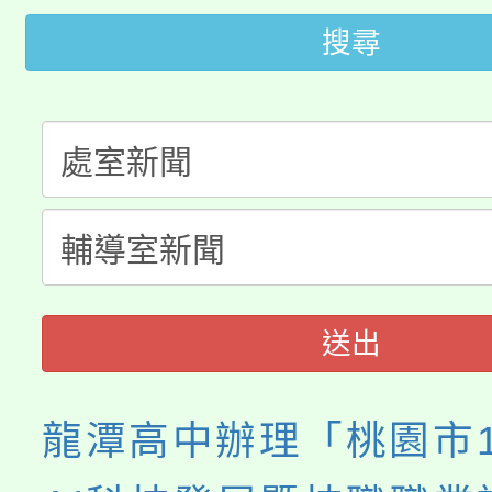
大溪自造教育及科技中心
份教師增能研習
半價優惠，詳情可洽有
搜尋
淨零綠生活教案入校路
份教師研習
者。
115年食農教育專業人
會
程
送出
龍潭高中辦理「桃園市1