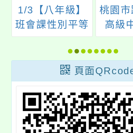
庭
1/3【八年級】
桃園市
恩
班會課性別平等
高級
影
教育宣導 - 職業
115學
不分性別
際文憑
色招生
頁面QRcod
及招生