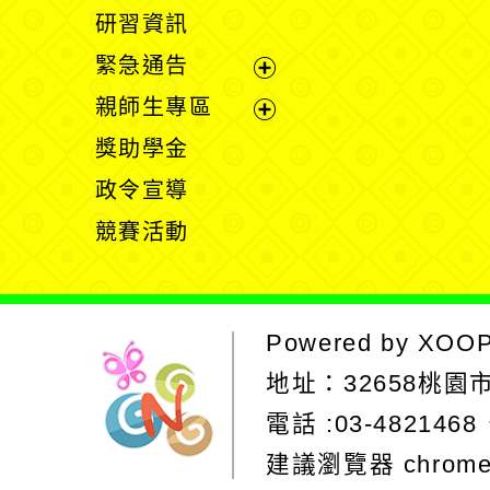
開
展
研習資訊
選
開
緊急通告
單
選
展
親師生專區
單
開
展
獎助學金
選
開
政令宣導
單
選
競賽活動
單
Powered by
XOO
地址：
32658桃
電話 :03-4821468
建議瀏覽器 chrom