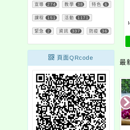
宣導
274
教學
38
特色
6
課程
151
活動
1171
緊急
2
資訊
337
防疫
36
頁面QRcode
最