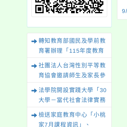
知臺北市私立育達
5/24(三)八年級家庭
級中等學校舉辦
教育宣導 - 家暴防治
9
024巔峰極速全台
影片欣賞暨學習單
8
國中聯賽」
轉知教育部國民及學前教
育署辦理「115年度教育
部國民及學前教育署辦理
社團法人台灣性別平等教
性別平等教育建置課程與
育協會邀請師生及家長參
教學人才庫實施計畫」一
與「幸符製造所：與同志
法學院開設實踐大學「30
案， 請鼓勵校內教師踴
青少年一起長大」互動式
大學－當代社會法律實務
躍提出申請，請查照。
展覽，歡迎參觀。
與應用學分學程專班」招
檢送家庭教育中心「小桃
生文宣
家7月課程資訊」、