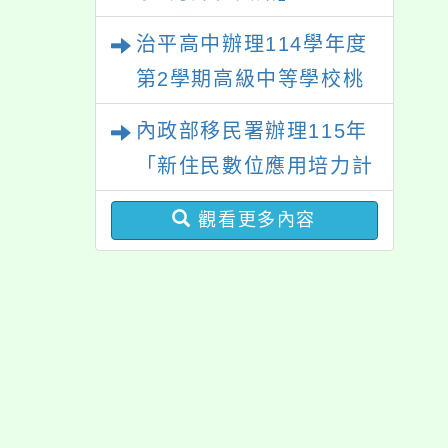
「HELLO新鮮人」、
治平高中辦理114學年度
「數位教養練習題」、
第2學期高級中等學校桃
「青少年家長讀書會」、
三區適性入學博覽會體驗
內政部移民署辦理115年
「親密關係工作坊」、
活動
「新住民數位應用培力計
「祖孫樂淘桃創意照片徵
畫」免費資訊課程一案
件活動」海報各1份
觀看更多內容