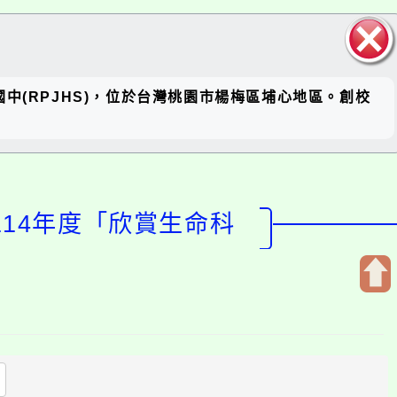
關閉區
 簡稱瑞坪國中(RPJHS)，位於台灣桃園市楊梅區埔心地區。創校
塊
114年度「欣賞生命科
開
啟
上
方
區