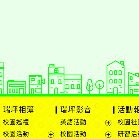
jhstyc
oogle、Firefox、Vivaldi、Opera
支
PS 2.5.11
網站語系：zh-TW
Neil網站設計工坊
：
徐嘉裕 Neil hsu
瑞坪相簿
瑞坪影音
活動
校園巡禮
英語活動
校園社
展
校園活動
校園活動
研習活