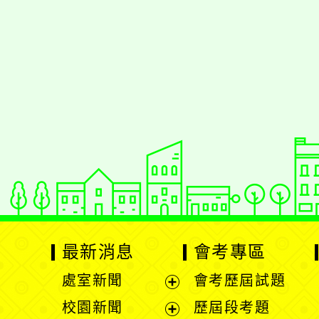
佈景版本：
neilrp
適用瀏覽器：Edge、G
Xoops版本：
XOO
Xoops
網站設計
：
Xoops網站設計者
最新消息
會考專區
處室新聞
會考歷屆試題
展
校園新聞
歷屆段考題