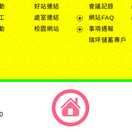
開
開
動
好站連結
會議記錄
選
選
工
處室連結
網站FAQ
單
單
展
動
校園網站
事項通報
開
展
瑞坪儲蓄專戶
選
開
單
選
單
0
返回首頁
返回頂端