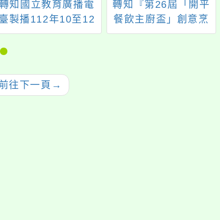
轉知國立教育廣播電
轉知『第26屆「開平
臺製播112年10至12
餐飲主廚盃」創意烹
月之「特別的愛」節
飪比賽』
目特殊教育主題及播
出日期表1份，詳如說
明。
前往下一頁
→