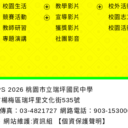
開
展
展
校園生活
教學影片
校外活
選
開
開
展
展
競賽活動
宣導影片
校園志
單
選
選
開
開
展
教師研習
獲獎影片
校園活
單
單
選
選
開
專題演講
社團影音
單
單
選
單
PS
2026
桃園市立瑞坪國民中學
園市楊梅區瑞坪里文化街535號
傳真：03-4821727
網路電話：903-15300
e
網站維護:資訊組
【個資保護聲明】