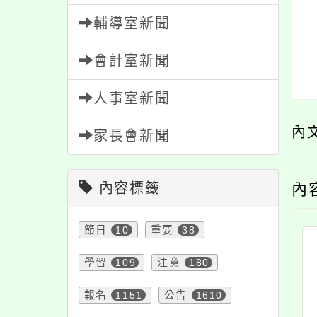
輔導室新聞
會計室新聞
人事室新聞
內
家長會新聞
內容標籤
內
節日
10
重要
38
學習
109
注意
180
報名
1151
公告
1610