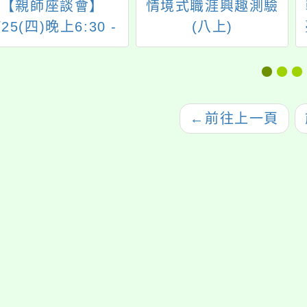
【親師座談會】
情境式職涯興趣測驗
/25(四)晚上6:30 -
(八上)
:30辦理本學期親師
座談會，歡迎本校家
長參與！
←
前往上一頁