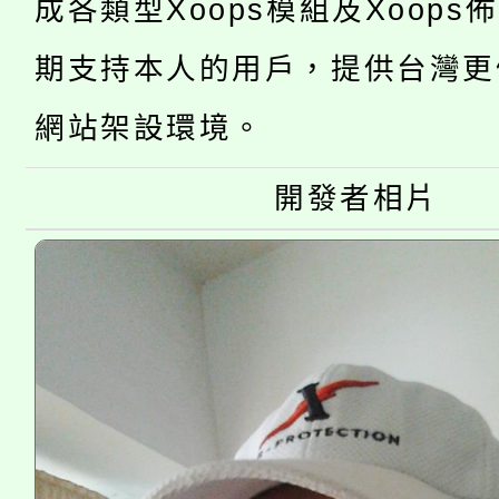
成各類型Xoops模組及Xoops
轉知中國文化大學推廣
代理(課)教師甄選結果(
期支持本人的用戶，提供台灣更
轉知苗栗縣政府辦理11
《TA101》溝通分析
網站架設環境。
桃園市115學年度學生
縣市「校園短影音徵選
程，歡迎學生輔導中心
「桃園市補助參觀特色
要點
開發者相片
門員」簡章及活動海報
心理、諮商輔導、社會
115年度「教育部表揚
展演活動實施計畫」
踴躍報名參加。
系所師生報名參加。
義教育推展貢獻獎」