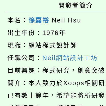
轉知苗栗縣政府辦理11
《TA101》溝通分析
開發者簡介
桃園市115學年度學生
縣市「校園短影音徵選
程，歡迎學生輔導中心
本名：
徐嘉裕
Neil Hsu
「桃園市補助參觀特色
要點
門員」簡章及活動海報
心理、諮商輔導、社會
出生年份：1976年
115年度「教育部表揚
展演活動實施計畫」
踴躍報名參加。
系所師生報名參加。
現職：網站程式設計師
公告本校115學年度第1
義教育推展貢獻獎」
任職公司：
Neil網站設計工坊
「2026金融保險知識
代理(課)教師甄選結果(
目前興趣：程式研究，創意突破
桃園市115學年度學生
車」活動
簡介：本人致力於Xoops相關
公告本校115學年度第
生本土語及新住民語歌
已有數十餘年，希望能將所研發
公告本校115學年度第
代理(課)教師甄選結果(