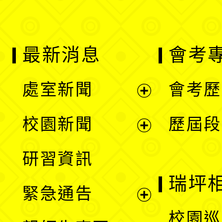
最新消息
會考
處室新聞
會考歷
展
校園新聞
歷屆段
開
展
研習資訊
選
開
瑞坪
緊急通告
單
選
展
校園巡