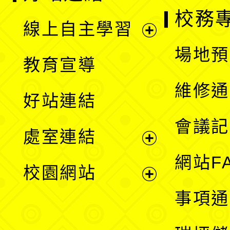
校務
線上自主學習
展
場地預
教育宣導
開
維修通
好站連結
選
會議記
處室連結
單
展
網站F
校園網站
開
展
事項通
選
開