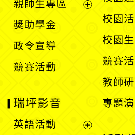
親師生專區
單
開
展
校園活
獎助學金
選
開
校園生
政令宣導
單
選
競賽活
競賽活動
單
教師研
瑞坪影音
專題演
英語活動