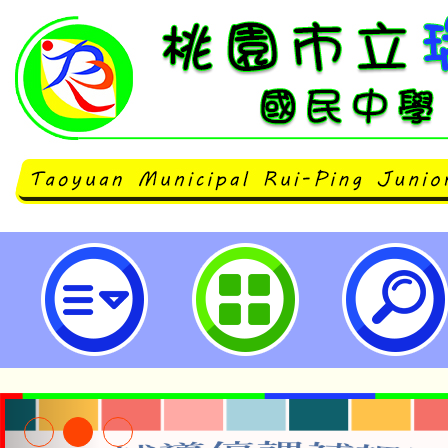
neilrpjhstyc網站設計者：徐嘉裕 N