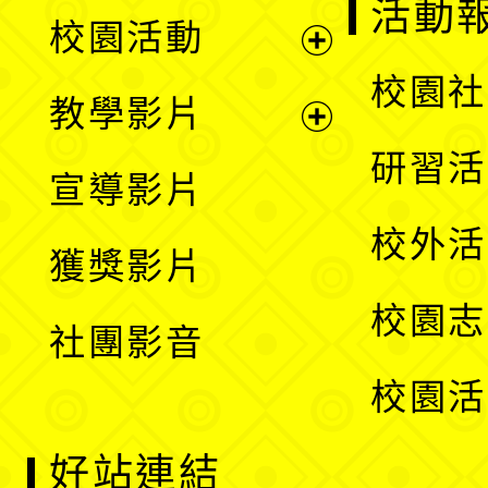
展
活動
校園活動
開
展
校園社
教學影片
選
開
展
研習活
宣導影片
單
選
開
校外活
獲獎影片
單
選
校園志
社團影音
單
校園活
好站連結