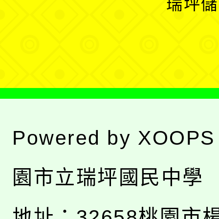
瑞坪儲
單
選
單
Powered by
XOOPS
園市立瑞坪國民中學
地址：
32658桃園市