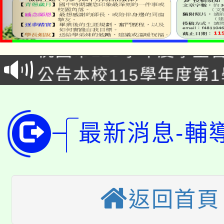
「2026金融保險知識
桃園市115學年度學生
車」活動
公告本校115學年度第
生本土語及新住民語歌
公告本校115學年度第
代理(課)教師甄選結果(
轉知中國文化大學推廣
代理(課)教師甄選結果(
最新消息-輔
轉知苗栗縣政府辦理11
《TA101》溝通分析
桃園市115學年度學生
縣市「校園短影音徵選
程，歡迎學生輔導中心
「桃園市補助參觀特色
要點
返回首頁
門員」簡章及活動海報
心理、諮商輔導、社會
115年度「教育部表揚
展演活動實施計畫」