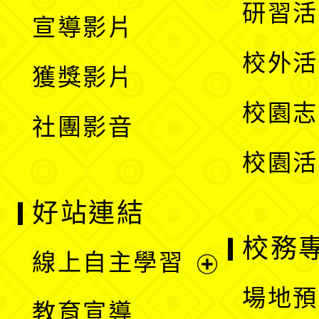
開
展
研習活
宣導影片
單
選
開
校外活
獲獎影片
單
選
校園志
社團影音
單
校園活
好站連結
校務
線上自主學習
展
場地預
教育宣導