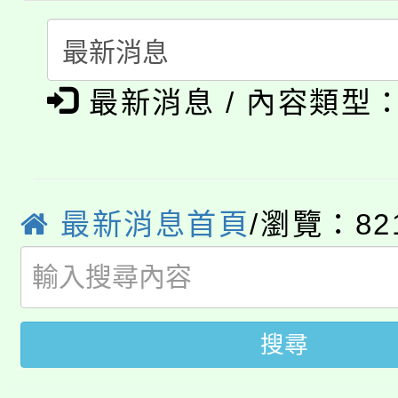
踴躍報名參加。
系所師生報名參加。
「2026 ART TAIPE
義教育推展貢獻獎」
「2026金融保險知識
博覽會」之「藝術教育
最新消息 / 內容類型
桃園市115學年度學生
車」活動
公告本校115學年度第
生本土語及新住民語歌
公告本校115學年度第
代理(課)教師甄選結果(
最新消息首頁
/瀏覽：82
轉知中國文化大學推廣
代理(課)教師甄選結果(
轉知苗栗縣政府辦理11
《TA101》溝通分析
桃園市115學年度學生
搜尋
縣市「校園短影音徵選
程，歡迎學生輔導中心
「桃園市補助參觀特色
要點