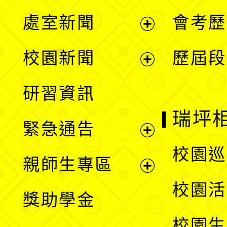
處室新聞
會考歷
展
校園新聞
歷屆段
開
展
研習資訊
選
開
瑞坪
緊急通告
單
選
展
校園巡
親師生專區
單
開
展
校園活
獎助學金
選
開
校園生