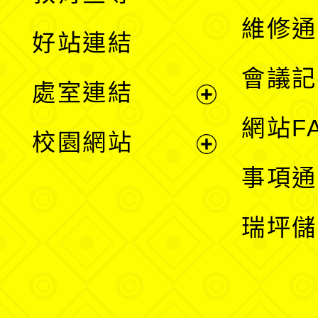
開
維修通
好站連結
選
會議記
處室連結
單
展
網站F
校園網站
開
展
事項通
選
開
瑞坪儲
單
選
單