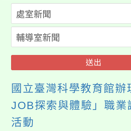
門員」簡章及活動海報
心理、諮商輔導、社會
115年度「教育部表揚
展演活動實施計畫」
踴躍報名參加。
系所師生報名參加。
「2026 ART TAIPE
義教育推展貢獻獎」
博覽會」之「藝術教育
送出
國立臺灣科學教育館辦
JOB探索與體驗」職業
活動