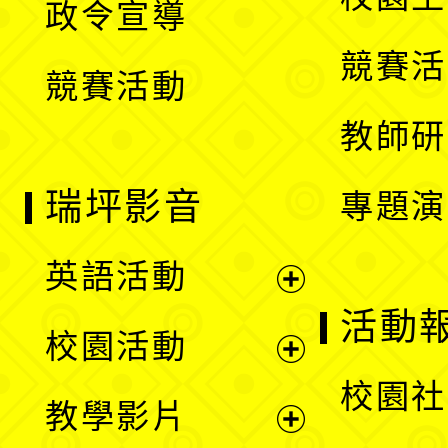
政令宣導
單
選
競賽活
競賽活動
單
教師研
瑞坪影音
專題演
英語活動
展
活動
校園活動
開
展
校園社
教學影片
選