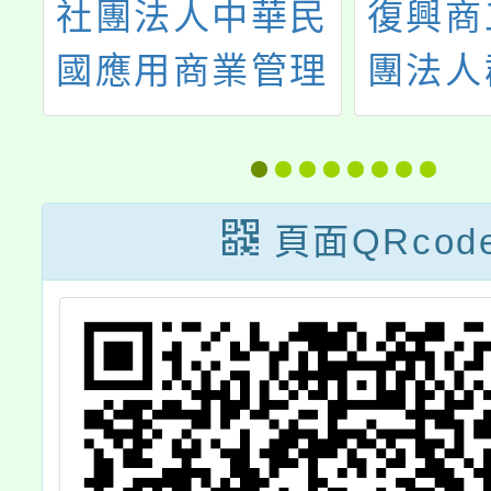
華民
復興商工承辦財
臺
管理
團法人群生文教
中等
達溝
基金會「115年
學
夜營
寒假青少年美
菁
夏令營
術、空間、設
頁面QRcod
!!
計、電繪研習
營」活動簡章