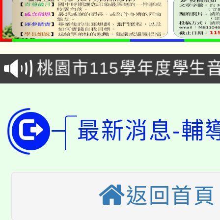
公告本校115學年度第1
「2026金融保險知識
代理(課)教師甄選結果(
桃園市115學年度學生
車」活動
公告本校115學年度第
生本土語及新住民語歌
公告本校115學年度第
代理(課)教師甄選結果(
最新消息-輔
轉知中國文化大學推廣
代理(課)教師甄選結果(
轉知苗栗縣政府辦理11
《TA101》溝通分析
桃園市115學年度學生
縣市「校園短影音徵選
程，歡迎學生輔導中心
返回首頁
「桃園市補助參觀特色
要點
門員」簡章及活動海報
心理、諮商輔導、社會