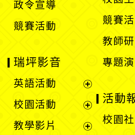
政令宣導
單
選
競賽活
競賽活動
單
教師研
瑞坪影音
專題演
英語活動
展
活動
校園活動
開
展
校園社
教學影片
選