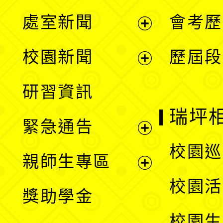
處室新聞
會考歷
展
校園新聞
歷屆段
開
展
研習資訊
選
開
瑞坪
緊急通告
單
選
展
校園巡
親師生專區
單
開
展
校園活
獎助學金
選
開
校園生