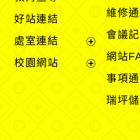
開
維修通
好站連結
選
會議記
處室連結
單
展
網站F
校園網站
開
展
事項通
選
開
瑞坪儲
單
選
單