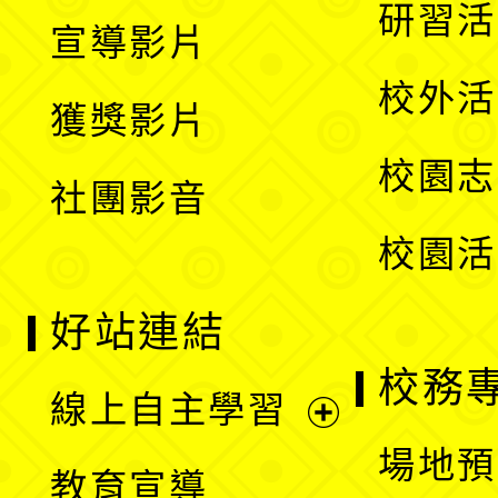
開
展
研習活
宣導影片
單
選
開
校外活
獲獎影片
單
選
校園志
社團影音
單
校園活
好站連結
校務
線上自主學習
展
場地預
教育宣導