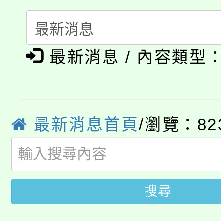
115年度「教育部表揚
展演活動實施計畫」
踴躍報名參加。
系所師生報名參加。
公告本校115學年度第1
義教育推展貢獻獎」
最新消息 / 內容類型
「2026金融保險知識
代理(課)教師甄選結果(
桃園市115學年度學生
車」活動
公告本校115學年度第
生本土語及新住民語歌
最新消息首頁
/瀏覽：82
公告本校115學年度第
代理(課)教師甄選結果(
轉知中國文化大學推廣
代理(課)教師甄選結果(
轉知苗栗縣政府辦理11
《TA101》溝通分析
搜尋
桃園市115學年度學生
縣市「校園短影音徵選
程，歡迎學生輔導中心