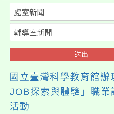
「桃園市補助參觀特色
要點
門員」簡章及活動海報
心理、諮商輔導、社會
115年度「教育部表揚
展演活動實施計畫」
踴躍報名參加。
系所師生報名參加。
義教育推展貢獻獎」
送出
國立臺灣科學教育館辦
JOB探索與體驗」職業
活動