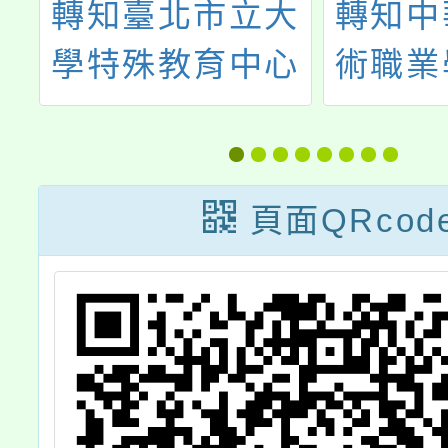
大
轉知中華高級藝
3/16
心
術職業學校日間
育日
學
部正規班113學
享」和
詢
年度辦理特色招
享」
生
頁面QRcod