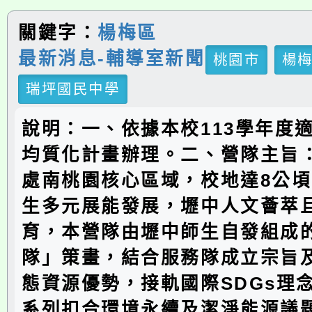
關鍵字：
楊梅區
最新消息-輔導室新聞
桃園市
楊
瑞坪國民中學
說明：一、依據本校113學年度
均質化計畫辦理。二、營隊主旨
處南桃園核心區域，校地達8公
生多元展能發展，壢中人文薈萃
育，本營隊由壢中師生自發組成
隊」策畫，結合服務隊成立宗旨
態資源優勢，接軌國際SDGs理
系列扣合環境永續及潔淨能源議