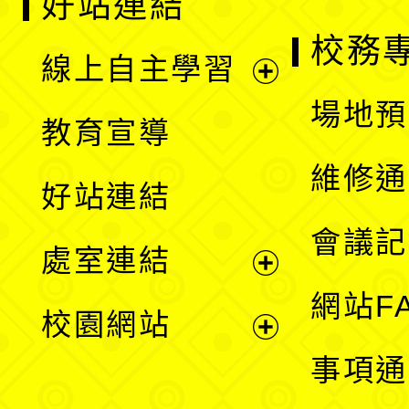
好站連結
校務
線上自主學習
展
場地預
教育宣導
開
維修通
好站連結
選
會議記
處室連結
單
展
網站F
校園網站
開
展
事項通
選