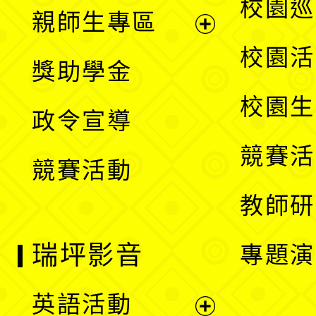
展
校園巡
親師生專區
單
開
展
校園活
獎助學金
選
開
校園生
政令宣導
單
選
競賽活
競賽活動
單
教師研
瑞坪影音
專題演
英語活動