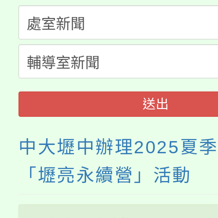
桃園市115學年度學生
縣市「校園短影音徵選
程，歡迎學生輔導中心
「桃園市補助參觀特色
要點
門員」簡章及活動海報
心理、諮商輔導、社會
展演活動實施計畫」
踴躍報名參加。
系所師生報名參加。
送出
中大壢中辦理2025夏
「壢亮永續營」活動