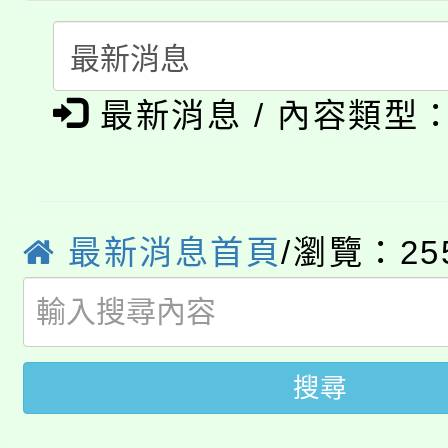
「桃園市補助參觀特色
要點
門員」簡章及活動海報
心理、諮商輔導、社會
淨零綠領人才培育課程
展演活動實施計畫」
踴躍報名參加。
系所師生報名參加。
公告本校115學年度第1
最新消息 / 內容類型
「2026金融保險知識
代理(課)教師甄選結果(
桃園市115學年度學生
車」活動
公告本校115學年度第
最新消息首頁
/瀏覽：25
生本土語及新住民語歌
公告本校115學年度第
代理(課)教師甄選結果(
轉知中國文化大學推廣
代理(課)教師甄選結果(
搜尋
轉知苗栗縣政府辦理11
《TA101》溝通分析