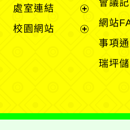
會議記
處室連結
單
展
網站F
校園網站
開
展
事項通
選
開
瑞坪儲
單
選
單