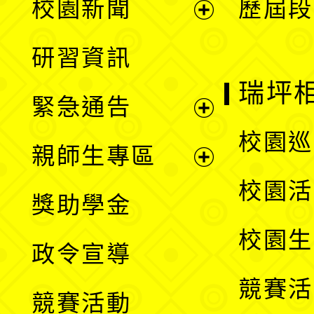
校園新聞
歷屆段
開
展
研習資訊
選
開
瑞坪
緊急通告
單
選
展
校園巡
親師生專區
單
開
展
校園活
獎助學金
選
開
校園生
政令宣導
單
選
競賽活
競賽活動
單