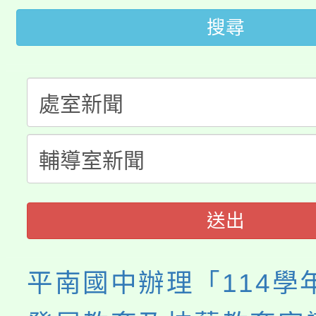
桃園市低收入戶享有免
田徑場及游泳池舉行。
搜尋
大園自造教育及科技中心
視費優惠，中低收入戶
大溪自造教育及科技中心
份教師增能研習
半價優惠，詳情可洽有
淨零綠生活教案入校路
份教師研習
者。
115年食農教育專業人
會
程
送出
平南國中辦理「114學