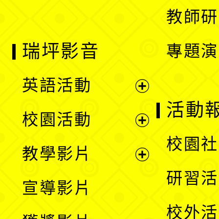
教師研
瑞坪影音
專題演
英語活動
展
活動
校園活動
開
展
校園社
教學影片
選
開
展
研習活
宣導影片
單
選
開
校外活