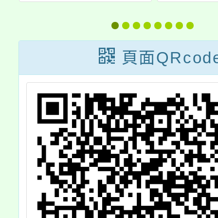
檢
度加強各校教職
25屆
屆
員及家長特教知
主廚盃
暨
能研習」，請鼓
飪
頁面QRcod
能
勵所屬教師、家
國
長及教師助理員
手
踴躍報名參加。