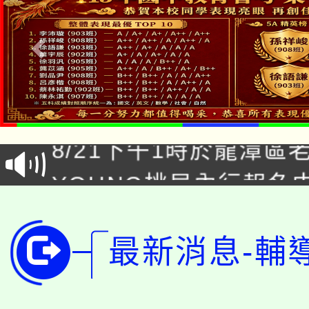
「本色祭」8/29、30
8/21下午1時於龍潭區
場熱烈登場!
YOUNG桃局內行報名
徵才活動。
8月14至27日，桃園
局官網。
115年桃園市運動會8/1
最新消息-輔
開!
桃園市低收入戶享有免
田徑場及游泳池舉行。