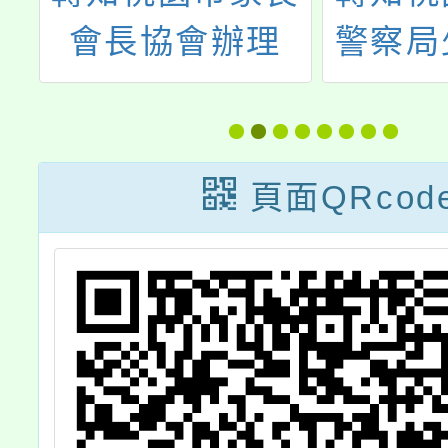
覽
會長協會辦理
警察局
「因應AI科技－
隊辦理
yc.edu.tw/
校專院校多元入
少年職
學講座」
驗－
頁面QRcod
吧！
篇」少
驗