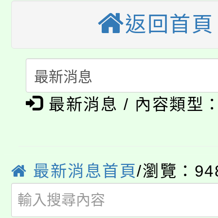
大溪自造教育及科技中心
份教師增能研習
半價優惠，詳情可洽有
返回首頁
淨零綠生活教案入校路
份教師研習
者。
115年食農教育專業人
會
「本色祭」8/29、30
程
最新消息 / 內容類型
8/21下午1時於龍潭區
場熱烈登場!
YOUNG桃局內行報名
徵才活動。
8月14至27日，桃園
局官網。
最新消息首頁
/瀏覽：94
115年桃園市運動會8/1
開!
桃園市低收入戶享有免
田徑場及游泳池舉行。