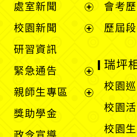
處室新聞
會考歷
展
校園新聞
歷屆段
開
展
研習資訊
選
開
瑞坪
緊急通告
單
選
展
校園巡
親師生專區
單
開
展
校園活
獎助學金
選
開
校園生
政令宣導