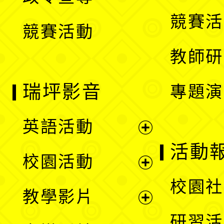
單
選
競賽活
競賽活動
單
教師研
瑞坪影音
專題演
英語活動
展
活動
校園活動
開
展
校園社
教學影片
選
開
展
研習活