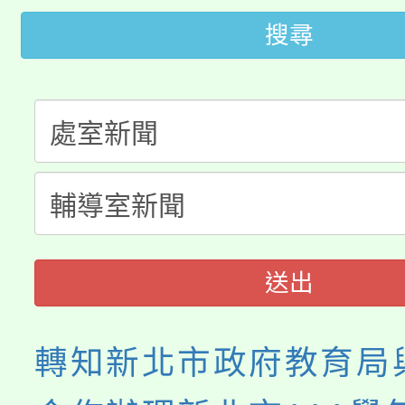
大園自造教育及科技中心
視費優惠，中低收入戶
搜尋
大溪自造教育及科技中心
份教師增能研習
半價優惠，詳情可洽有
淨零綠生活教案入校路
份教師研習
者。
115年食農教育專業人
會
程
送出
轉知新北市政府教育局