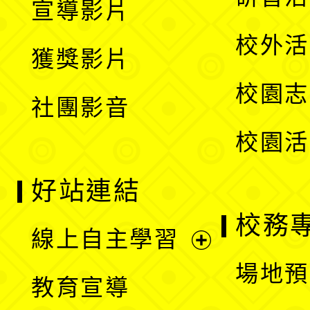
宣導影片
單
選
開
校外活
獲獎影片
單
選
校園志
社團影音
單
校園活
好站連結
校務
線上自主學習
展
場地預
教育宣導
開