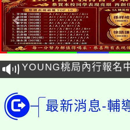
「本色祭」8/29、30
8/21下午1時於龍潭區
場熱烈登場!
YOUNG桃局內行報名
徵才活動。
8月14至27日，桃園
局官網。
115年桃園市運動會8/1
開!
最新消息-輔
桃園市低收入戶享有免
田徑場及游泳池舉行。
大園自造教育及科技中心
視費優惠，中低收入戶