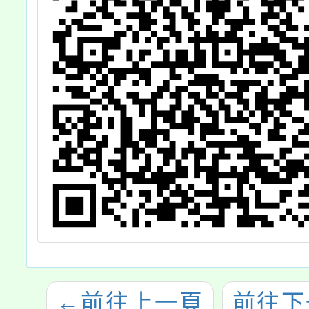
←
前往上一頁
前往下