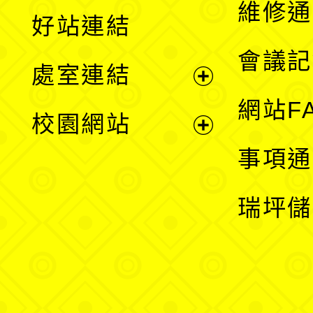
維修通
好站連結
選
會議記
處室連結
單
展
網站F
校園網站
開
展
事項通
選
開
瑞坪儲
單
選
單