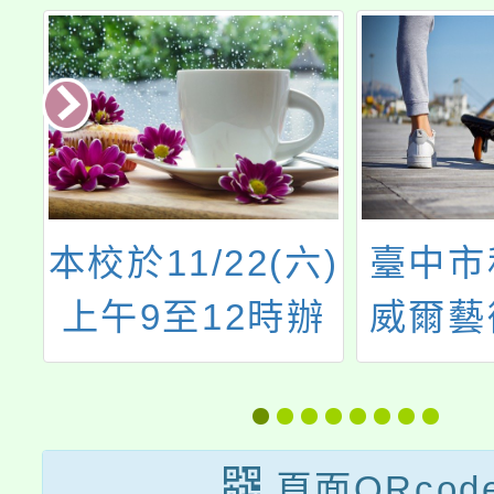
發
本校於11/22(六)
臺中市
中
上午9至12時辦
威爾藝
屆
理親職教育講座
育學校
分
「青少年情緒教
年度
宣
養怎麼做？」 ，
會」
頁面QRcod