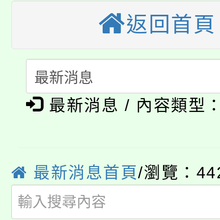
視費優惠，中低收入戶
返回首頁
大溪自造教育及科技中心
份教師增能研習
半價優惠，詳情可洽有
淨零綠生活教案入校路
份教師研習
者。
115年食農教育專業人
會
「本色祭」8/29、30
程
最新消息 / 內容類型
8/21下午1時於龍潭區
場熱烈登場!
YOUNG桃局內行報名
徵才活動。
8月14至27日，桃園
最新消息首頁
/瀏覽：44
局官網。
115年桃園市運動會8/1
開!