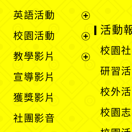
英語活動
展
活動
校園活動
開
展
校園社
教學影片
選
開
展
研習活
宣導影片
單
選
開
校外活
獲獎影片
單
選
校園志
社團影音
單