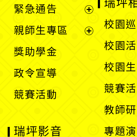
瑞坪
緊急通告
單
選
展
校園巡
親師生專區
單
開
展
校園活
獎助學金
選
開
校園生
政令宣導
單
選
競賽活
競賽活動
單
教師研
瑞坪影音
專題演