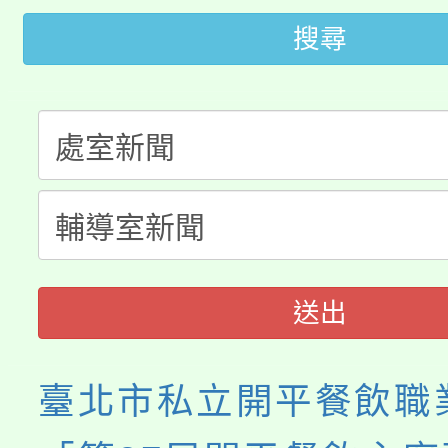
桃園市低收入戶享有免
田徑場及游泳池舉行。
搜尋
大園自造教育及科技中心
視費優惠，中低收入戶
大溪自造教育及科技中心
份教師增能研習
半價優惠，詳情可洽有
淨零綠生活教案入校路
份教師研習
者。
115年食農教育專業人
會
程
送出
臺北市私立開平餐飲職