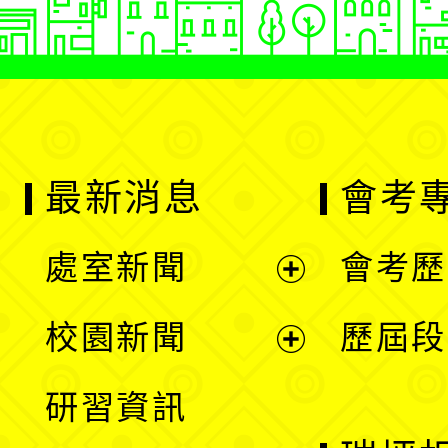
最新消息
會考
處室新聞
會考歷
展
校園新聞
歷屆段
開
展
研習資訊
選
開