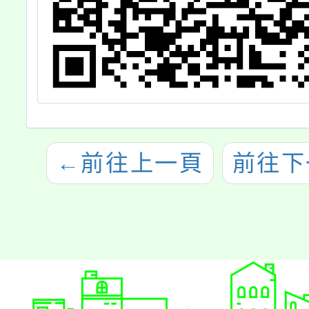
←
前往上一頁
前往下