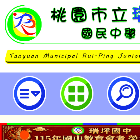
臺北市私立開平餐飲職業學校「第2
廚盃創意烹飪比賽」-桃園市立瑞坪