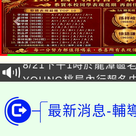
「本色祭」8/29、30
8/21下午1時於龍潭區
場熱烈登場!
YOUNG桃局內行報名
徵才活動。
8月14至27日，桃園
局官網。
115年桃園市運動會8/1
開!
最新消息-輔
桃園市低收入戶享有免
田徑場及游泳池舉行。
大園自造教育及科技中心