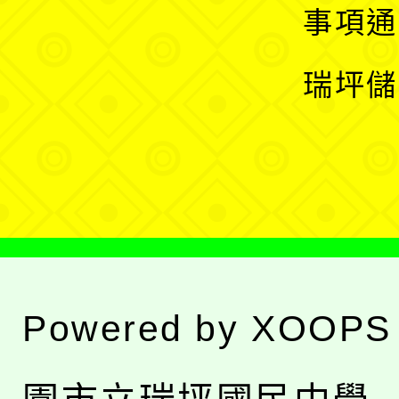
開
展
事項通
選
開
瑞坪儲
單
選
單
Powered by
XOOPS