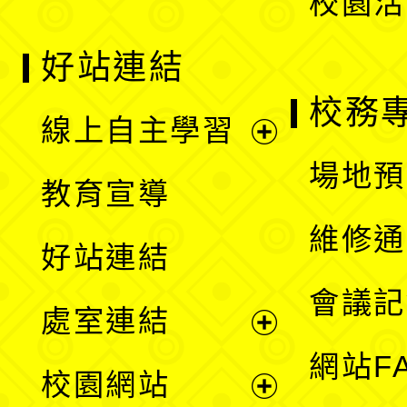
校園活
好站連結
校務
線上自主學習
展
場地預
教育宣導
開
維修通
好站連結
選
會議記
處室連結
單
展
網站F
校園網站