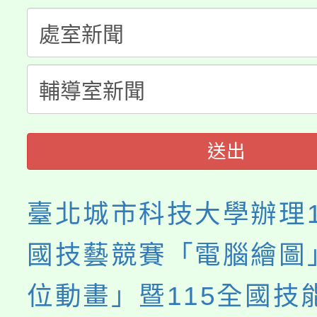
生本土語及新住民語歌
公告本校115學年度第
代理(課)教師甄選結果(
轉知中國文化大學推廣
代理(課)教師甄選結果(
《TA101》溝通分析
程，歡迎學生輔導中心
送出
心理、諮商輔導、社會
臺北城市科技大學辦理1
系所師生報名參加。
國技藝競賽「電腦繪圖
位動畫」暨115全國技