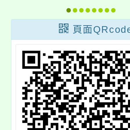
月7日(週六)上午
員及家
9點在本市瑞原
能研習
頁面QRcod
國中辦理「技專
勵所屬
院校面向家長說
長及助
明宣導計畫」
報名