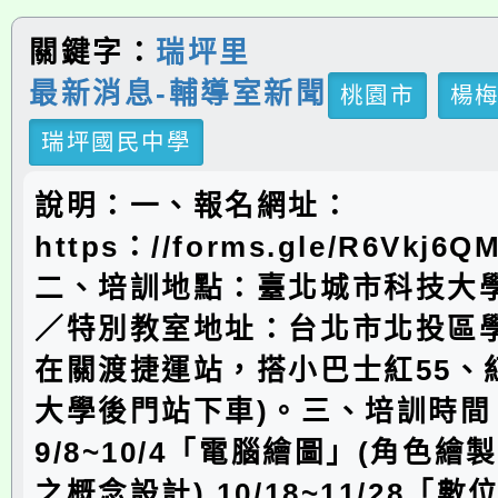
關鍵字：
瑞坪里
最新消息-輔導室新聞
桃園市
楊
瑞坪國民中學
說明：一、報名網址：
https：//forms.gle/R6Vkj6Q
二、培訓地點：臺北城市科技大
／特別教室地址：台北市北投區學
在關渡捷運站，搭小巴士紅55、
大學後門站下車)。三、培訓時間
9/8~10/4「電腦繪圖」(角色
之概念設計).10/18~11/28「