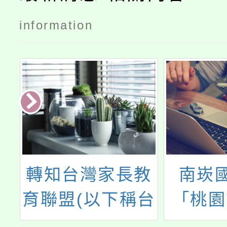
information
路
轉知台灣家長教
南崁
活
育聯盟(以下稱台
「桃園
各
家盟)於113年12
度加強