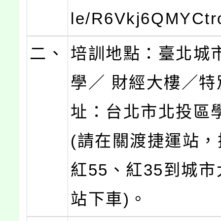
le/R6Vkj6QMYCtr
二、
培訓地點：臺北城
學／ 財經大樓／特
址：台北市北投區
(請在關渡捷運站，
紅55、紅35到城
站下車)。