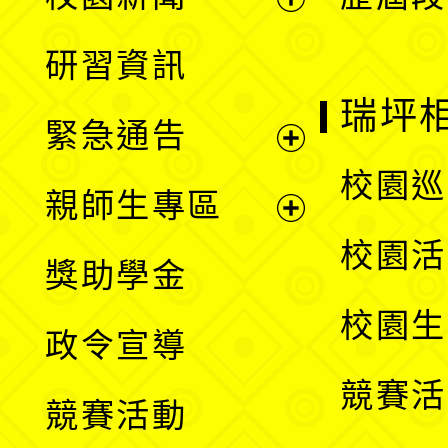
開
展
研習資訊
選
開
瑞坪
緊急通告
單
選
展
校園巡
親師生專區
單
開
展
校園活
獎助學金
選
開
校園生
政令宣導
單
選
競賽活
競賽活動
單