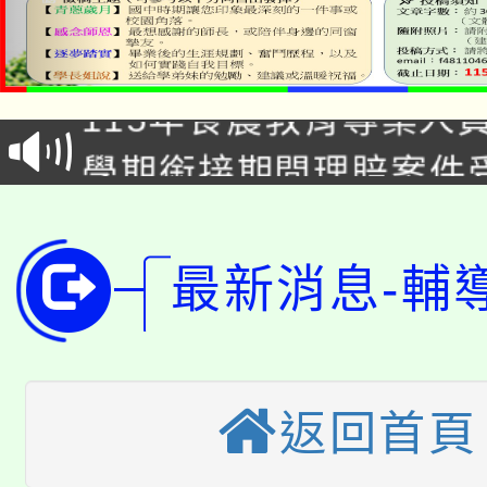
淨零綠生活教案入校路
115年食農教育專業人
會
學期銜接期間理賠案件
程
淨零綠領人才培育課程
學籍身 分審查程序及
公告本校115學年度第1
版
最新消息-輔
「2026金融保險知識
代理(課)教師甄選結果(
桃園市115學年度學生
車」活動
公告本校115學年度第
返回首頁
生本土語及新住民語歌
公告本校115學年度第