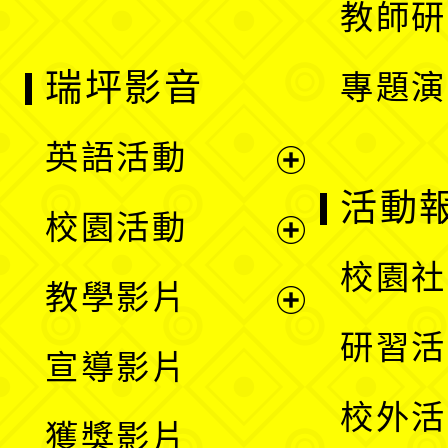
教師研
瑞坪影音
專題演
英語活動
展
活動
校園活動
開
展
校園社
教學影片
選
開
展
研習活
宣導影片
單
選
開
校外活
獲獎影片
單