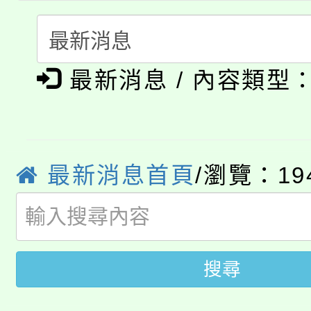
代理(課)教師甄選結果(
轉知中國文化大學推廣
代理(課)教師甄選結果(
淨零綠生活教案入校路
《TA101》溝通分析
最新消息 / 內容類型
115年食農教育專業人
會
程，歡迎學生輔導中心
學期銜接期間理賠案件
程
心理、諮商輔導、社會
淨零綠領人才培育課程
學籍身 分審查程序及
最新消息首頁
/瀏覽：19
系所師生報名參加。
公告本校115學年度第1
版
「2026金融保險知識
代理(課)教師甄選結果(
搜尋
桃園市115學年度學生
車」活動
公告本校115學年度第