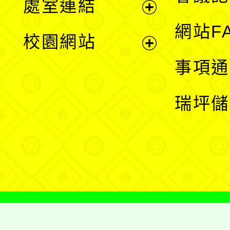
處室連結
單
展
網站F
校園網站
開
展
事項通
選
開
瑞坪儲
單
選
單